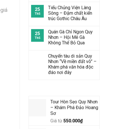
Tiểu Chủng Viện Làng
25
giá
Sông – Đậm chất kiến
Th5
trúc Gothic Châu Âu
Quán Gà Chỉ Ngon Quy
25
Nhơn – Hội Mê Gà
Th5
Không Thể Bỏ Qua
Chuyến tàu di sản Quy
Nhơn “Về miền đất võ” –
Khám phá văn hóa độc
đáo nơi đây
Tour Mới Nhất
Tour Hòn Sẹo Quy Nhơn
– Khám Phá Đảo Hoang
Sơ
Giá từ
550.000
₫