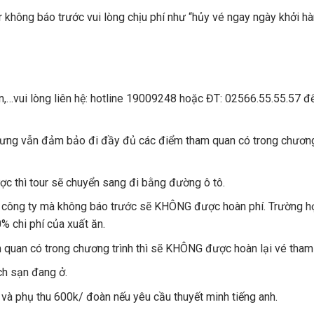
r không báo trước vui lòng chịu phí như “hủy vé ngay ngày khởi hà
iện,…vui lòng liên hệ: hotline 19009248 hoặc ĐT: 02566.55.55.57 đ
ế nhưng vẫn đảm bảo đi đầy đủ các điểm tham quan có trong chươn
ược thì tour sẽ chuyển sang đi bằng đường ô tô.
a công ty mà không báo trước sẽ KHÔNG được hoàn phí. Trường h
% chi phí của xuất ăn.
 quan có trong chương trình thì sẽ KHÔNG được hoàn lại vé tham
ch sạn đang ở.
 và phụ thu 600k/ đoàn nếu yêu cầu thuyết minh tiếng anh.