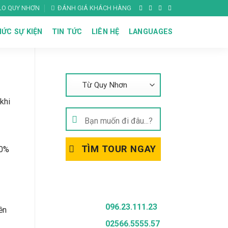
ALO QUY NHƠN
ĐÁNH GIÁ KHÁCH HÀNG
ỨC SỰ KIỆN
TIN TỨC
LIÊN HỆ
LANGUAGES
Tìm Kiếm Tour
khi
Tìm
kiếm:
TÌM TOUR NGAY
70%
Gọi Để Được Tư Vấn
096.23.111.23
ền
02566.5555.57