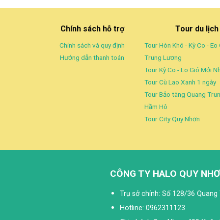
Chính sách hỗ trợ
Tour du lịc
Chính sách và quy định
Tour Hòn Khô - Kỳ Co - Eo 
Hướng dẫn thanh toán
Trung Lương
Tour Kỳ Co - Eo Gió Mới N
Tour Cù Lao Xanh 1 ngày
Tour Bảo tàng Quang Trun
Hầm Hô
Tour City Quy Nhơn
CÔNG TY HALO QUY NHƠ
Trụ sở chính: Số 128/36 Quang 
Hotline: 0962311123