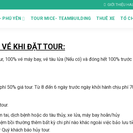
GIỚI THIỆU H
– PHÚ YÊN
TOUR MICE- TEAMBUILDING
THUÊ XE
TỔ CH
VÉ KHI ĐẶT TOUR:
our, 100% vé máy bay, vé tàu lửa (Nếu có) và đóng hết 100% trước 
phí 50% giá tour. Từ 8 đến 6 ngày trước ngày khởi hành chịu phí 
tour.
 tai, dịch bệnh hoặc do tàu thủy, xe lửa, máy bay hoãn/hủy
 bồi thường thêm bất kỳ chi phí nào khác ngoài việc bảo lưu ti
 Quý khách báo hủy tour.