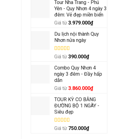
Tour Nha Trang - Phú
Yên - Quy Nhơn 4 ngày 3
đêm: Vẻ đẹp miền biển
Giá từ
3.979.000
₫
Du lịch nội thành Quy
Nhơn nửa ngày
Được xếp
Giá từ
390.000
₫
hạng
5.00
5
sao
Combo Quy Nhơn 4
ngày 3 đêm - Đầy hấp
dẫn
Giá
Giá
Giá từ
3.860.000
₫
gốc
hiện
TOUR KỲ CO BẰNG
là:
tại
ĐƯỜNG BỘ 1 NGÀY -
4.500.000₫.
là:
Siêu đẹp
3.860.000₫.
Được xếp
Giá từ
750.000
₫
hạng
5.00
5
sao