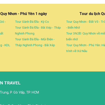
h Quy Nhơn - Phú Yên 1 ngày
Tour du lịch Q
Gió -
Tour Gành Đá Đĩa - Kỳ Co
Tour Quy Nhơn - Đất Võ - Tr
Tour Gành Đá Đĩa - Bãi Xép - Tháp
- Biển Nhớ
hất
Nghinh Phong
Tour 3N2Đ: Quy Nhơn về mi
Tour Gành Đá Đĩa - Mũi Điện -
biển nhớ
g - KDL
Tháp Nghinh Phong - Bãi Xép
Tour Quy Nhơn - Phú Yên: H
trình về Xứ Nẫu
N TRAVEL
Trung, P. Gò Vấp, TP. HCM