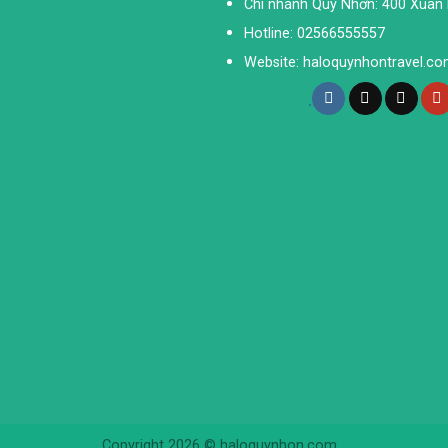
Chi nhánh Quy Nhơn: 400 Xuân D
Hotline: 02566555557
Website: haloquynhontravel.c
Copyright 2026 © haloquynhon.com