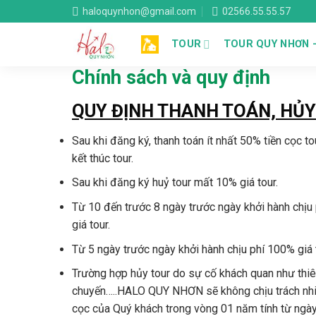
Skip
haloquynhon@gmail.com
02566.55.55.57
to
content
TOUR
TOUR QUY NHƠN 
Chính sách và quy định
QUY ĐỊNH THANH TOÁN, HỦY 
Sau khi đăng ký, thanh toán ít nhất 50% tiền cọc t
kết thúc tour.
Sau khi đăng ký huỷ tour mất 10% giá tour.
Từ 10 đến trước 8 ngày trước ngày khởi hành chịu 
giá tour.
Từ 5 ngày trước ngày khởi hành chịu phí 100% giá 
Trường hợp hủy tour do sự cố khách quan như thiên
chuyến…..HALO QUY NHƠN sẽ không chịu trách nhiệm
cọc của Quý khách trong vòng 01 năm tính từ ngày