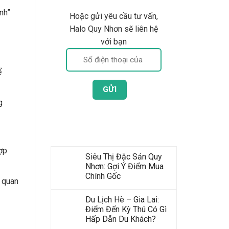
nh”
Hoặc gửi yêu cầu tư vấn,
Halo Quy Nhơn sẽ liên hệ
với bạn
ể
g
Bài Viết Mới Nhất
ợp
Siêu Thị Đặc Sản Quy
Nhơn: Gợi Ý Điểm Mua
Chính Gốc
 quan
Du Lịch Hè – Gia Lai:
Điểm Đến Kỳ Thú Có Gì
Hấp Dẫn Du Khách?