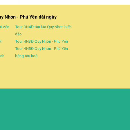
uy Nhơn - Phú Yên dài ngày
ời Văn
Tour 3N4Đ tàu lửa Quy Nhơn biển
đảo
ền
Tour 4N3Đ Quy Nhơn - Phú Yên
Tour 4N5Đ Quy Nhơn - Phú Yên
ành
bằng tàu hoả