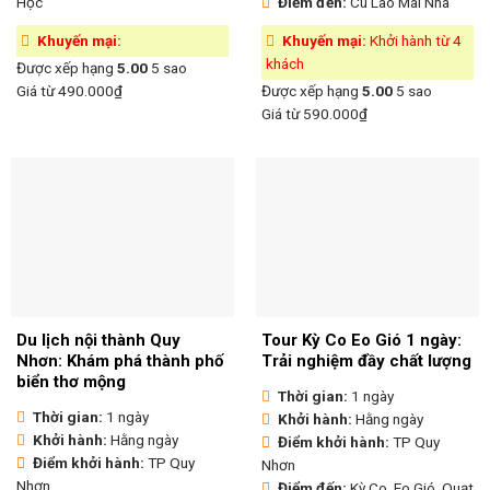
Học
Điểm đến:
Cù Lao Mái Nhà
Khuyến mại:
Khuyến mại:
Khởi hành từ 4
khách
Được xếp hạng
5.00
5 sao
Giá từ
490.000
₫
Được xếp hạng
5.00
5 sao
Giá từ
590.000
₫
Du lịch nội thành Quy
Tour Kỳ Co Eo Gió 1 ngày:
Nhơn: Khám phá thành phố
Trải nghiệm đầy chất lượng
biển thơ mộng
Thời gian:
1 ngày
Thời gian:
1 ngày
Khởi hành:
Hằng ngày
Khởi hành:
Hằng ngày
Điểm khởi hành:
TP Quy
Điểm khởi hành:
TP Quy
Nhơn
Nhơn
Điểm đến:
Kỳ Co, Eo Gió, Quạt