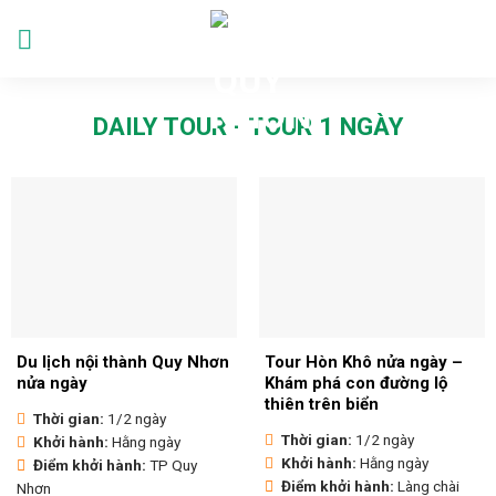
Skip
to
Languages
content
DAILY TOUR - TOUR 1 NGÀY
Du lịch nội thành Quy Nhơn
Tour Hòn Khô nửa ngày –
nửa ngày
Khám phá con đường lộ
thiên trên biển
Thời gian:
1/2 ngày
Thời gian:
1/2 ngày
Khởi hành:
Hằng ngày
Khởi hành:
Hằng ngày
Điểm khởi hành:
TP Quy
Điểm khởi hành:
Làng chài
Nhơn