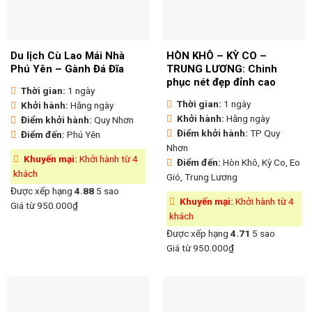
Du lịch Cù Lao Mái Nhà
HÒN KHÔ – KỲ CO –
Phú Yên – Gành Đá Đĩa
TRUNG LƯƠNG: Chinh
phục nét đẹp đỉnh cao
Thời gian:
1 ngày
Thời gian:
1 ngày
Khởi hành:
Hằng ngày
Khởi hành:
Hằng ngày
Điểm khởi hành:
Quy Nhơn
Điểm khởi hành:
TP Quy
Điểm đến:
Phú Yên
Nhơn
Khuyến mại:
Khởi hành từ 4
Điểm đến:
Hòn Khô, Kỳ Co, Eo
khách
Gió, Trung Lương
Được xếp hạng
4.88
5 sao
Khuyến mại:
Khởi hành từ 4
Giá từ
950.000
₫
khách
Được xếp hạng
4.71
5 sao
Giá từ
950.000
₫