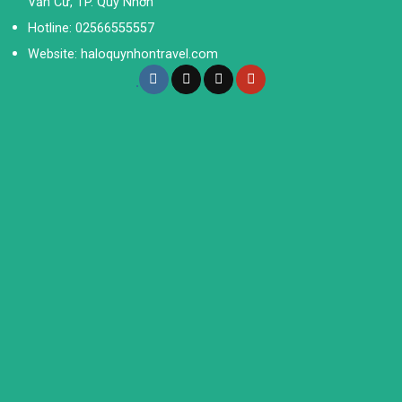
Văn Cừ, TP. Quy Nhơn
Hotline: 02566555557
Website: haloquynhontravel.com