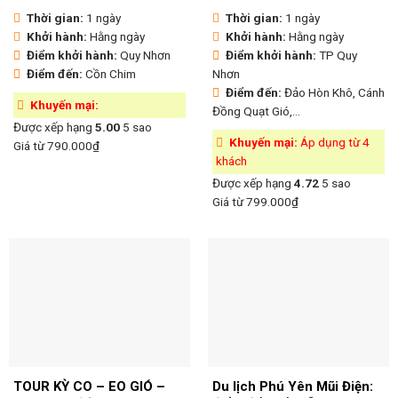
Thời gian:
1 ngày
Thời gian:
1 ngày
Khởi hành:
Hằng ngày
Khởi hành:
Hằng ngày
Điểm khởi hành:
Quy Nhơn
Điểm khởi hành:
TP Quy
Điểm đến:
Cồn Chim
Nhơn
Điểm đến:
Đảo Hòn Khô, Cánh
Khuyến mại:
Đồng Quạt Gió,...
Được xếp hạng
5.00
5 sao
Khuyến mại:
Áp dụng từ 4
Giá từ
790.000
₫
khách
Được xếp hạng
4.72
5 sao
Giá từ
799.000
₫
TOUR KỲ CO – EO GIÓ –
Du lịch Phú Yên Mũi Điện: