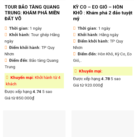
TOUR BẢO TÀNG QUANG
KỲ CO – EO GIÓ – HÒN
TRUNG: KHÁM PHÁ MIỀN
KHÔ : Khám phá 2 đảo tuyệt
ĐẤT VÕ
mỹ
Thời gian:
1 ngày
Thời gian:
1 ngày
Khởi hành:
Tour ghép Hằng
Khởi hành:
Hằng ngày
ngày
Điểm khởi hành:
TP Quy
Điểm khởi hành:
TP Quy
Nhơn
Nhơn
Điểm đến:
Hòn Khô, Kỳ Co, Eo
Điểm đến:
Bảo tàng Quang
Gió,..
Trung
Khuyến mại:
Khuyến mại:
Khởi hành từ 4
Được xếp hạng
4.78
5 sao
khách
Giá từ
920.000
₫
Được xếp hạng
4.74
5 sao
Giá từ
850.000
₫