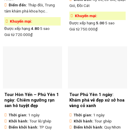
Điểm đến:
Tháp đôi, Trung
Gió, Đồi Cát
tâm khám phá khoa học...
Khuyến mại:
Khuyến mại:
Được xếp hạng
5.00
5 sao
Được xếp hạng
4.80
5 sao
Giá từ
750.000
₫
Giá từ
720.000
₫
Tour Hòn Yến – Phú Yên 1
Tour Phú Yên 1 ngày:
ngày: Chiêm ngưỡng rạn
Khám phá vẻ đẹp xứ sở hoa
san hô tuyệt đẹp
vàng cỏ xanh
Thời gian:
1 ngày
Thời gian:
1 ngày
Khởi hành:
Tour lẻ/ghép
Khởi hành:
Tour ghép
Điểm khởi hành:
TP Quy
Điểm khởi hành:
Quy Nhơn