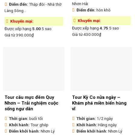
Nhơn Hải
Điểm đến:
Tháp đôi - Nhà thờ
Điểm đến:
hòn khô
Làng Sông...
Khuyến mại:
Khuyến mại:
Được xếp hạng
4.75
5 sao
Được xếp hạng
5.00
5 sao
Giá từ
430.000
₫
Giá từ
390.000
₫
Tour câu mực đêm Quy
Tour Kỳ Co nửa ngày –
Nhơn – Trải nghiệm cuộc
Khám phá miền biển hùng
sống ngư dân
vĩ
Thời gian:
buổi tối
Thời gian:
1/2 ngày
Khởi hành:
Tour ghép
Khởi hành:
Hằng ngày
Điểm khởi hành:
Nhơn Lý
Điểm khởi hành:
Nhơn Lý