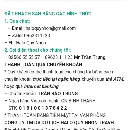
ĐẶT KHÁCH SẠN BẰNG CÁC HÌNH THỨC
1. Qua chat:
– Email:
haloquynhon@gmail.com
– Zalo:
0962311123
– Fb:
Halo Quy Nhơn
2. Gọi điện thoại cho chúng tôi:
– 02566.55.55.57 – 09623.111.23
Mr Trần Trung
THANH TOÁN QUA CHUYỂN KHOẢN
* Quý khách có thể thanh toán cho chúng tôi bằng cách
chuyển khoản
trực tiếp tại ngân hàng
, chuyển qua
thẻ ATM
,
hoặc qua
Internet banking
.
– Chủ tài khoản:
TRẦN BẢO TRUNG
– Ngân hàng Vietcom bank- CN BÌNH THẠNH
– STK:
0 1 8 1 0 0 1 3 7 8 4 2 2
* THANH TOÁN BẰNG TIỀN MẶT TẠI VĂN PHÒNG
CÔNG TY TM DV DU LỊCH HALO QUY NHƠN TRAVEL
Địa chỉ:
06 Chương Dương, P.Nguyễn Văn Cừ, Tp.Quy Nhơn