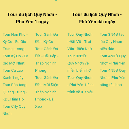
Tour du lịch Quy Nhơn -
Tour du lịch Quy Nhơn -
Phú Yên 1 ngày
Phú Yên dài ngày
Tour Hòn Khô -
Tour Gành Đá
Tour Quy Nhơn
Tour 3N4Đ tàu
Kỳ Co - Eo Gió -
Đĩa - Kỳ Co
- Đất Võ - Trời
lửa Quy Nhơn
Trung Lương
Tour Gành Đá
Văn - Biển Nhớ
biển đảo
Tour Kỳ Co - Eo
Đĩa - Bãi Xép -
Tour 3N2Đ:
Tour 4N3Đ Quy
Gió Mới Nhất
Tháp Nghinh
Quy Nhơn về
Nhơn - Phú Yên
Tour Cù Lao
Phong
miền biển nhớ
Tour 4N5Đ Quy
Xanh 1 ngày
Tour Gành Đá
Tour Quy Nhơn
Nhơn - Phú Yên
Tour Bảo tàng
Đĩa - Mũi Điện -
- Phú Yên: Hành
bằng tàu hoả
Quang Trung -
Tháp Nghinh
trình về Xứ Nẫu
KDL Hầm Hô
Phong - Bãi
Tour City Quy
Xép
Nhơn