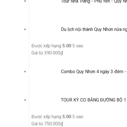
Tour Nha Trang - Phú Yên - Quy N
Du lịch nội thành Quy Nhơn nửa n
Được xếp hạng
5.00
5 sao
Giá từ
390.000
₫
Combo Quy Nhơn 4 ngày 3 đêm -
TOUR KỲ CO BẰNG ĐƯỜNG BỘ 1 N
Được xếp hạng
5.00
5 sao
Giá từ
750.000
₫