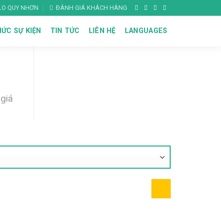
ALO QUY NHƠN
ĐÁNH GIÁ KHÁCH HÀNG
ỨC SỰ KIỆN
TIN TỨC
LIÊN HỆ
LANGUAGES
giá