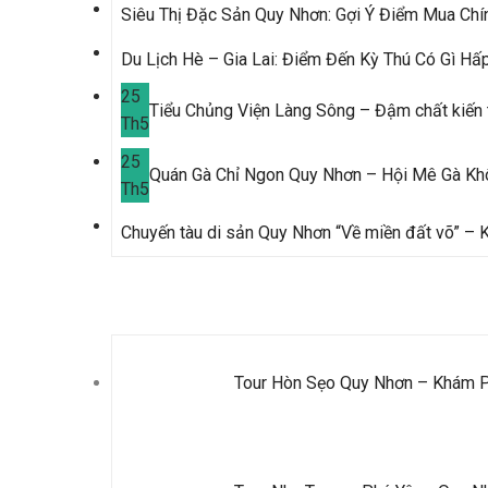
Siêu Thị Đặc Sản Quy Nhơn: Gợi Ý Điểm Mua Chí
Du Lịch Hè – Gia Lai: Điểm Đến Kỳ Thú Có Gì H
25
Tiểu Chủng Viện Làng Sông – Đậm chất kiến 
Th5
25
Quán Gà Chỉ Ngon Quy Nhơn – Hội Mê Gà Kh
Th5
Chuyến tàu di sản Quy Nhơn “Về miền đất võ” –
Tour Mới Nhất
Tour Hòn Sẹo Quy Nhơn – Khám 