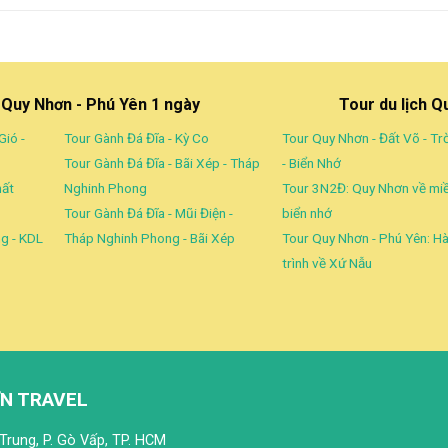
h Quy Nhơn - Phú Yên 1 ngày
Tour du lịch Q
Gió -
Tour Gành Đá Đĩa - Kỳ Co
Tour Quy Nhơn - Đất Võ - Tr
Tour Gành Đá Đĩa - Bãi Xép - Tháp
- Biển Nhớ
hất
Nghinh Phong
Tour 3N2Đ: Quy Nhơn về mi
Tour Gành Đá Đĩa - Mũi Điện -
biển nhớ
g - KDL
Tháp Nghinh Phong - Bãi Xép
Tour Quy Nhơn - Phú Yên: H
trình về Xứ Nẫu
N TRAVEL
Trung, P. Gò Vấp, TP. HCM