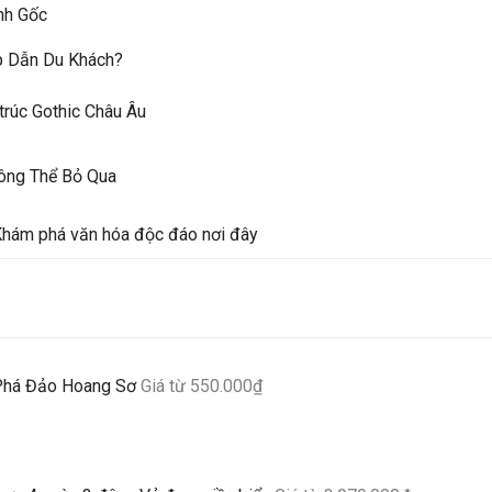
nh Gốc
ấp Dẫn Du Khách?
trúc Gothic Châu Âu
ông Thể Bỏ Qua
 Khám phá văn hóa độc đáo nơi đây
Phá Đảo Hoang Sơ
Giá từ
550.000
₫