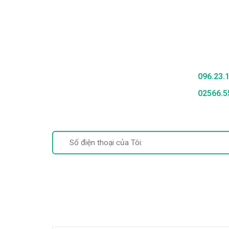
Gọi Để Được Tư Vấn
096.23.
02566.5
Bài Viết Mới Nhất