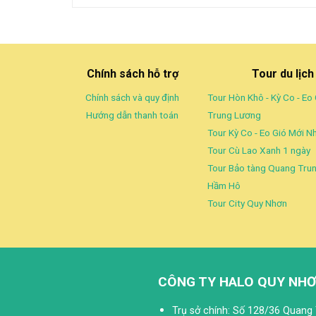
Chính sách hỗ trợ
Tour du lịc
Chính sách và quy định
Tour Hòn Khô - Kỳ Co - Eo 
Hướng dẫn thanh toán
Trung Lương
Tour Kỳ Co - Eo Gió Mới N
Tour Cù Lao Xanh 1 ngày
Tour Bảo tàng Quang Trun
Hầm Hô
Tour City Quy Nhơn
CÔNG TY HALO QUY NHƠ
Trụ sở chính: Số 128/36 Quang 