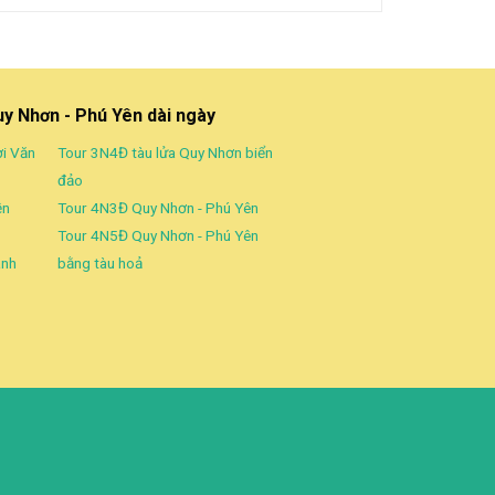
uy Nhơn - Phú Yên dài ngày
ời Văn
Tour 3N4Đ tàu lửa Quy Nhơn biển
đảo
ền
Tour 4N3Đ Quy Nhơn - Phú Yên
Tour 4N5Đ Quy Nhơn - Phú Yên
ành
bằng tàu hoả