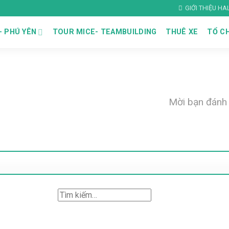
GIỚI THIỆU H
– PHÚ YÊN
TOUR MICE- TEAMBUILDING
THUÊ XE
TỔ CH
Mời bạn đánh 