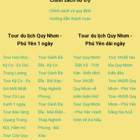
Chính sách hỗ trợ
Chính sách và quy định
Hướng dẫn thanh toán
Tour du lịch Quy Nhơn -
Tour du lịch Quy Nhơn -
Phú Yên 1 ngày
Phú Yên dài ngày
Tour Hòn Khô -
Tour Gành Đá
Tour Quy Nhơn
Tour 3N4Đ tàu
Kỳ Co - Eo Gió -
Đĩa - Kỳ Co
- Đất Võ - Trời
lửa Quy Nhơn
Trung Lương
Tour Gành Đá
Văn - Biển Nhớ
biển đảo
Tour Kỳ Co - Eo
Đĩa - Bãi Xép -
Tour 3N2Đ:
Tour 4N3Đ Quy
Gió Mới Nhất
Tháp Nghinh
Quy Nhơn về
Nhơn - Phú Yên
Tour Cù Lao
Phong
miền biển nhớ
Tour 4N5Đ Quy
Xanh 1 ngày
Tour Gành Đá
Tour Quy Nhơn
Nhơn - Phú Yên
Tour Bảo tàng
Đĩa - Mũi Điện -
- Phú Yên: Hành
bằng tàu hoả
Quang Trung -
Tháp Nghinh
trình về Xứ Nẫu
KDL Hầm Hô
Phong - Bãi
Tour City Quy
Xép