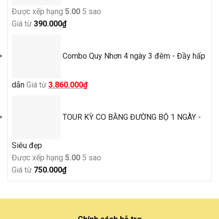
Được xếp hạng
5.00
5 sao
Giá từ
390.000
₫
Combo Quy Nhơn 4 ngày 3 đêm - Đầy hấp
Giá
Giá
dẫn
Giá từ
3.860.000
₫
gốc
hiện
là:
tại
TOUR KỲ CO BẰNG ĐƯỜNG BỘ 1 NGÀY -
4.500.000₫.
là:
3.860.000₫.
Siêu đẹp
Được xếp hạng
5.00
5 sao
Giá từ
750.000
₫