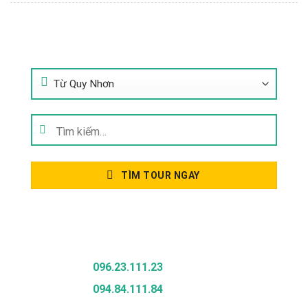
Tìm Kiếm Tour
Tìm
kiếm:
TÌM TOUR NGAY
Gọi Để Được Tư Vấn
096.23.111.23
094.84.111.84