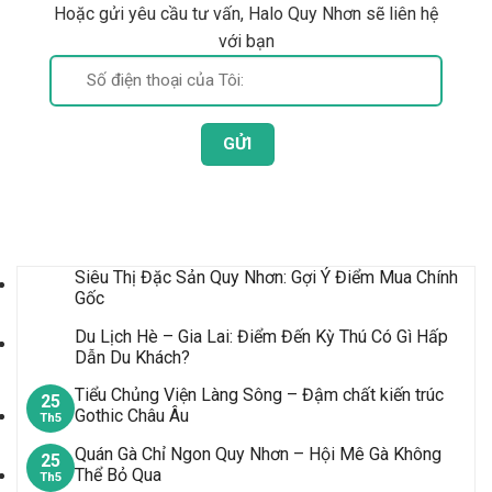
Hoặc gửi yêu cầu tư vấn, Halo Quy Nhơn sẽ liên hệ
với bạn
Bài Viết Mới Nhất
Siêu Thị Đặc Sản Quy Nhơn: Gợi Ý Điểm Mua Chính
Gốc
Du Lịch Hè – Gia Lai: Điểm Đến Kỳ Thú Có Gì Hấp
Dẫn Du Khách?
Tiểu Chủng Viện Làng Sông – Đậm chất kiến trúc
25
Gothic Châu Âu
Th5
Quán Gà Chỉ Ngon Quy Nhơn – Hội Mê Gà Không
25
Thể Bỏ Qua
Th5