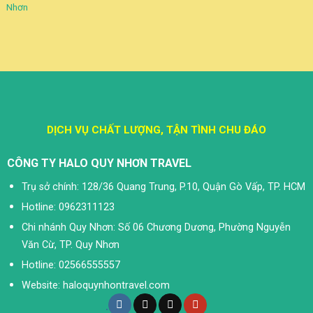
Nhơn
DỊCH VỤ CHẤT LƯỢNG, TẬN TÌNH CHU ĐÁO
CÔNG TY HALO QUY NHƠN TRAVEL
Trụ sở chính: 128/36 Quang Trung, P.10, Quận Gò Vấp, TP. HCM
Hotline: 0962311123
Chi nhánh Quy Nhơn: Số 06 Chương Dương, Phường Nguyễn
Văn Cừ, TP. Quy Nhơn
Hotline: 02566555557
Website: haloquynhontravel.com