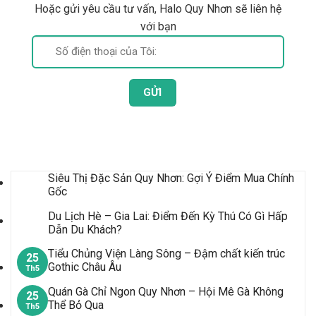
Hoặc gửi yêu cầu tư vấn, Halo Quy Nhơn sẽ liên hệ
với bạn
Bài Viết Mới Nhất
Siêu Thị Đặc Sản Quy Nhơn: Gợi Ý Điểm Mua Chính
Gốc
Du Lịch Hè – Gia Lai: Điểm Đến Kỳ Thú Có Gì Hấp
Dẫn Du Khách?
Tiểu Chủng Viện Làng Sông – Đậm chất kiến trúc
25
Gothic Châu Âu
Th5
Quán Gà Chỉ Ngon Quy Nhơn – Hội Mê Gà Không
25
Thể Bỏ Qua
Th5