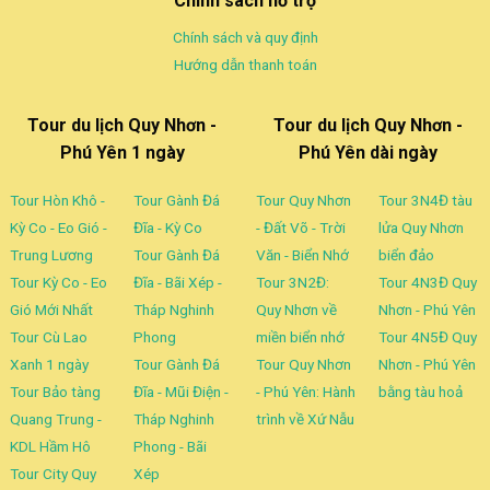
Chính sách hỗ trợ
Chính sách và quy định
Hướng dẫn thanh toán
Tour du lịch Quy Nhơn -
Tour du lịch Quy Nhơn -
Phú Yên 1 ngày
Phú Yên dài ngày
Tour Hòn Khô -
Tour Gành Đá
Tour Quy Nhơn
Tour 3N4Đ tàu
Kỳ Co - Eo Gió -
Đĩa - Kỳ Co
- Đất Võ - Trời
lửa Quy Nhơn
Trung Lương
Tour Gành Đá
Văn - Biển Nhớ
biển đảo
Tour Kỳ Co - Eo
Đĩa - Bãi Xép -
Tour 3N2Đ:
Tour 4N3Đ Quy
Gió Mới Nhất
Tháp Nghinh
Quy Nhơn về
Nhơn - Phú Yên
Tour Cù Lao
Phong
miền biển nhớ
Tour 4N5Đ Quy
Xanh 1 ngày
Tour Gành Đá
Tour Quy Nhơn
Nhơn - Phú Yên
Tour Bảo tàng
Đĩa - Mũi Điện -
- Phú Yên: Hành
bằng tàu hoả
Quang Trung -
Tháp Nghinh
trình về Xứ Nẫu
KDL Hầm Hô
Phong - Bãi
Tour City Quy
Xép