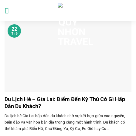
Skip
to
Languages
content
22
Th6
Du Lịch Hè – Gia Lai: Điểm Đến Kỳ Thú Có Gì Hấp
Dẫn Du Khách?
Du lịch hè Gia Lai hấp dẫn du khách nhờ sự kết hợp giữa cao nguyên,
biển đảo và văn hóa bản địa trong cùng một hành trình. Du khách có
thể khám phá Biển Hồ, Chư Đăng Ya, Kỳ Co, Eo Gió hay Cù...