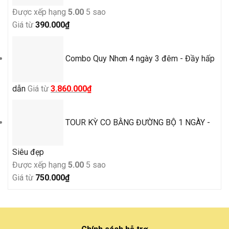
Được xếp hạng
5.00
5 sao
Giá từ
390.000
₫
Combo Quy Nhơn 4 ngày 3 đêm - Đầy hấp
Giá
Giá
dẫn
Giá từ
3.860.000
₫
gốc
hiện
là:
tại
TOUR KỲ CO BẰNG ĐƯỜNG BỘ 1 NGÀY -
4.500.000₫.
là:
3.860.000₫.
Siêu đẹp
Được xếp hạng
5.00
5 sao
Giá từ
750.000
₫