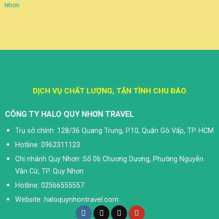
Nhơn
DỊCH VỤ CHẤT LƯỢNG, TẬN TÌNH CHU ĐÁO
CÔNG TY HALO QUY NHƠN TRAVEL
Trụ sở chính: 128/36 Quang Trung, P.10, Quận Gò Vấp, TP. HCM
Hotline: 0962311123
Chi nhánh Quy Nhơn: Số 06 Chương Dương, Phường Nguyễn
Văn Cừ, TP. Quy Nhơn
Hotline: 02566555557
Website: haloquynhontravel.com