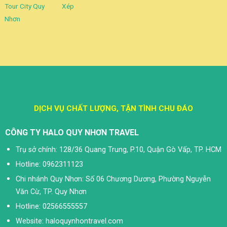
Tour City Quy
Xép
Nhơn
DỊCH VỤ CHẤT LƯỢNG, TẬN TÌNH CHU ĐÁO
CÔNG TY HALO QUY NHƠN TRAVEL
Trụ sở chính: 128/36 Quang Trung, P.10, Quận Gò Vấp, TP. HCM
Hotline: 0962311123
Chi nhánh Quy Nhơn: Số 06 Chương Dương, Phường Nguyễn
Văn Cừ, TP. Quy Nhơn
Hotline: 02566555557
Website: haloquynhontravel.com