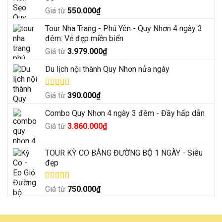
Giá từ
550.000
₫
Tour Nha Trang - Phú Yên - Quy Nhơn 4 ngày 3
đêm: Vẻ đẹp miền biển
Giá từ
3.979.000
₫
Du lịch nội thành Quy Nhơn nửa ngày
Được xếp
Giá từ
390.000
₫
hạng
5.00
5
sao
Combo Quy Nhơn 4 ngày 3 đêm - Đầy hấp dẫn
Giá
Giá
Giá từ
3.860.000
₫
gốc
hiện
là:
tại
TOUR KỲ CO BẰNG ĐƯỜNG BỘ 1 NGÀY - Siêu
4.500.000₫.
là:
đẹp
3.860.000₫.
Được xếp
Giá từ
750.000
₫
hạng
5.00
5
sao