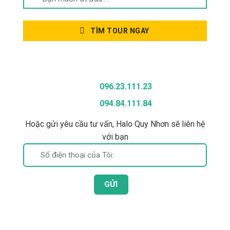
kiếm:
TÌM TOUR NGAY
Gọi Để Được Tư Vấn
096.23.111.23
094.84.111.84
Hoặc gửi yêu cầu tư vấn, Halo Quy Nhơn sẽ liên hệ
với bạn
Bài Viết Mới Nhất