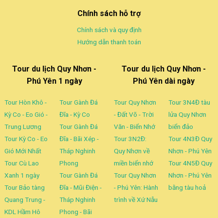
Chính sách hỗ trợ
Chính sách và quy định
Hướng dẫn thanh toán
Tour du lịch Quy Nhơn -
Tour du lịch Quy Nhơn -
Phú Yên 1 ngày
Phú Yên dài ngày
Tour Hòn Khô -
Tour Gành Đá
Tour Quy Nhơn
Tour 3N4Đ tàu
Kỳ Co - Eo Gió -
Đĩa - Kỳ Co
- Đất Võ - Trời
lửa Quy Nhơn
Trung Lương
Tour Gành Đá
Văn - Biển Nhớ
biển đảo
Tour Kỳ Co - Eo
Đĩa - Bãi Xép -
Tour 3N2Đ:
Tour 4N3Đ Quy
Gió Mới Nhất
Tháp Nghinh
Quy Nhơn về
Nhơn - Phú Yên
Tour Cù Lao
Phong
miền biển nhớ
Tour 4N5Đ Quy
Xanh 1 ngày
Tour Gành Đá
Tour Quy Nhơn
Nhơn - Phú Yên
Tour Bảo tàng
Đĩa - Mũi Điện -
- Phú Yên: Hành
bằng tàu hoả
Quang Trung -
Tháp Nghinh
trình về Xứ Nẫu
KDL Hầm Hô
Phong - Bãi