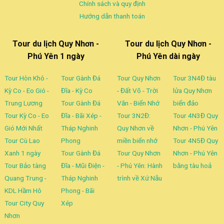
Chính sách và quy định
Hướng dẫn thanh toán
Tour du lịch Quy Nhơn -
Tour du lịch Quy Nhơn -
Phú Yên 1 ngày
Phú Yên dài ngày
Tour Hòn Khô -
Tour Gành Đá
Tour Quy Nhơn
Tour 3N4Đ tàu
Kỳ Co - Eo Gió -
Đĩa - Kỳ Co
- Đất Võ - Trời
lửa Quy Nhơn
Trung Lương
Tour Gành Đá
Văn - Biển Nhớ
biển đảo
Tour Kỳ Co - Eo
Đĩa - Bãi Xép -
Tour 3N2Đ:
Tour 4N3Đ Quy
Gió Mới Nhất
Tháp Nghinh
Quy Nhơn về
Nhơn - Phú Yên
Tour Cù Lao
Phong
miền biển nhớ
Tour 4N5Đ Quy
Xanh 1 ngày
Tour Gành Đá
Tour Quy Nhơn
Nhơn - Phú Yên
Tour Bảo tàng
Đĩa - Mũi Điện -
- Phú Yên: Hành
bằng tàu hoả
Quang Trung -
Tháp Nghinh
trình về Xứ Nẫu
KDL Hầm Hô
Phong - Bãi
Tour City Quy
Xép
Nhơn