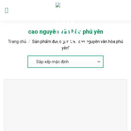
Skip
to
Languages
content
cao nguyên vân hòa phú yên
Trang chủ
/
Sản phẩm được gắn thẻ “cao nguyên vân hòa phú
yên”