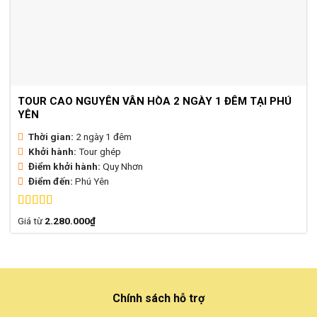
TOUR CAO NGUYÊN VÂN HÒA 2 NGÀY 1 ĐÊM TẠI PHÚ
YÊN
Thời gian:
2 ngày 1 đêm
Khởi hành:
Tour ghép
Điểm khởi hành:
Quy Nhơn
Điểm đến:
Phú Yên
Được xếp
Giá từ
2.280.000
₫
hạng
4.87
5
sao
Chính sách hỗ trợ