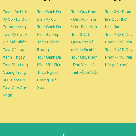
Tour Hòn Khô -
Tour Gành Đá
Tour Quy Nhơn
Tour 3N4Đ tàu
Kỳ Co - Eo Gió -
Đĩa - Kỳ Co
- Đất Võ - Trời
lửa Quy Nhơn
Trung Lương
Tour Gành Đá
Văn - Biển Nhớ
biển đảo
Tour Kỳ Co - Eo
Đĩa - Bãi Xép -
Tour 3N2Đ:
Tour 4N3Đ Quy
Gió Mới Nhất
Tháp Nghinh
Quy Nhơn về
Nhơn - Phú Yên
Tour Cù Lao
Phong
miền biển nhớ
Tour 4N5Đ Quy
Xanh 1 ngày
Tour Gành Đá
Tour Quy Nhơn
Nhơn - Phú Yên
Tour Bảo tàng
Đĩa - Mũi Điện -
- Phú Yên: Hành
bằng tàu hoả
Quang Trung -
Tháp Nghinh
trình về Xứ Nẫu
KDL Hầm Hô
Phong - Bãi
Tour City Quy
Xép
Nhơn