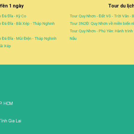
 Yên 1 ngày
Tour du lịc
 Đá Đĩa - Kỳ Co
Tour Quy Nhơn - Đất Võ - Trời Văn - 
 Đá Đĩa - Bãi Xép - Tháp Nghinh
Tour 3N2Đ: Quy Nhơn về miền biển 
Tour Quy Nhơn - Phú Yên: Hành trình
 Đá Đĩa - Mũi Điện - Tháp Nghinh
Nẫu
ãi Xép
TP. HCM
ỉnh Gia Lai