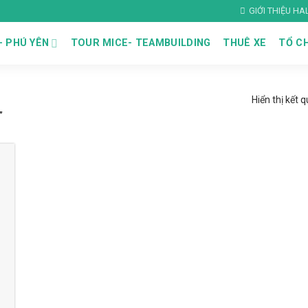
GIỚI THIỆU H
– PHÚ YÊN
TOUR MICE- TEAMBUILDING
THUÊ XE
TỔ CH
Hiển thị kết 
”