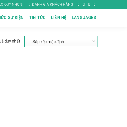
ALO QUY NHƠN
ĐÁNH GIÁ KHÁCH HÀNG
ỨC SỰ KIỆN
TIN TỨC
LIÊN HỆ
LANGUAGES
quả duy nhất