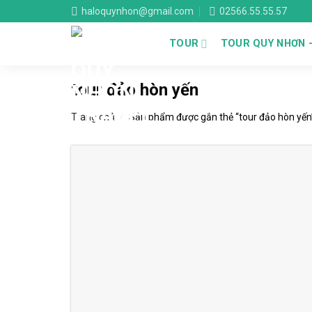
Skip
haloquynhon@gmail.com
02566.55.55.57
to
content
TOUR
TOUR QUY NHƠN 
tour đảo hòn yến
Trang chủ
/
Sản phẩm được gắn thẻ “tour đảo hòn yến