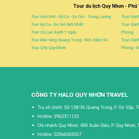
Tour du lịch Quy Nhơn - Phú
Tour Hòn Khô - Kỳ Co - Eo Gió - Trung Lương
Tour Gành
Tour Kỳ Co - Eo Gió Mới Nhất
Tour Gành
Tour Cù Lao Xanh 1 ngày
Phong
Tour Bảo tàng Quang Trung - KDL Hầm Hô
Tour Gành
Tour City Quy Nhơn
Phong - B
CÔNG TY HALO QUY NHƠN TRAVEL
Trụ sở chính: Số 128/36 Quang Trung, P. Gò Vấp, 
Hotline: 0962311123
Chi nhánh Quy Nhơn: 400 Xuân Diệu, P. Quy Nhơn, T
Hotline: 02566555557