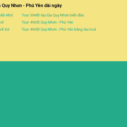
h Quy Nhơn - Phú Yên dài ngày
Biển Nhớ
Tour 3N4Đ tàu lửa Quy Nhơn biển đảo
nhớ
Tour 4N3Đ Quy Nhơn - Phú Yên
 về Xứ
Tour 4N5Đ Quy Nhơn - Phú Yên bằng tàu hoả