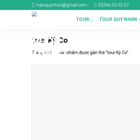
Skip
haloquynhon@gmail.com
02566.55.55.57
to
content
TOUR
TOUR QUY NHƠN 
tour Kỳ Co
Trang chủ
/
Sản phẩm được gắn thẻ “tour Kỳ Co”