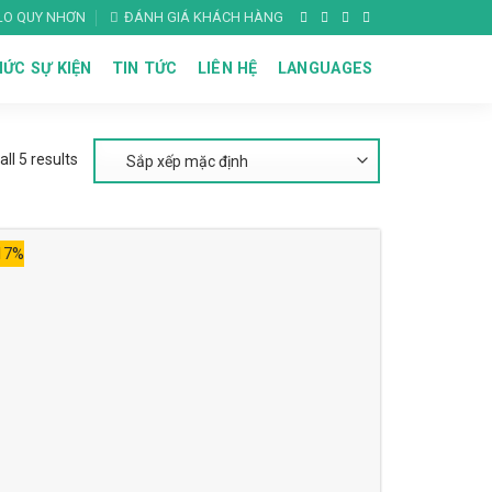
ALO QUY NHƠN
ĐÁNH GIÁ KHÁCH HÀNG
ỨC SỰ KIỆN
TIN TỨC
LIÊN HỆ
LANGUAGES
ll 5 results
17%