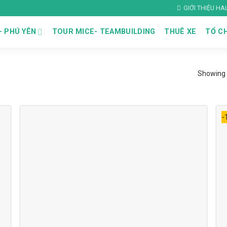
GIỚI THIỆU H
– PHÚ YÊN
TOUR MICE- TEAMBUILDING
THUÊ XE
TỔ CH
Showing a
-