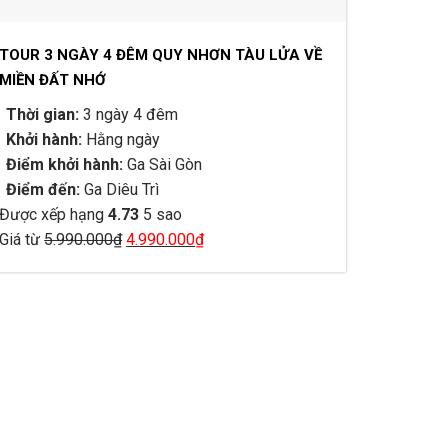
TOUR 3 NGÀY 4 ĐÊM QUY NHƠN TÀU LỬA VỀ
MIỀN ĐẤT NHỚ
Thời gian:
3 ngày 4 đêm
Khởi hành:
Hằng ngày
Điểm khởi hành:
Ga Sài Gòn
Điểm đến:
Ga Diêu Trì
Được xếp hạng
4.73
5 sao
Giá
Giá
Giá từ
5.990.000
₫
4.990.000
₫
gốc
hiện
là:
tại
5.990.000₫.
là:
4.990.000₫.