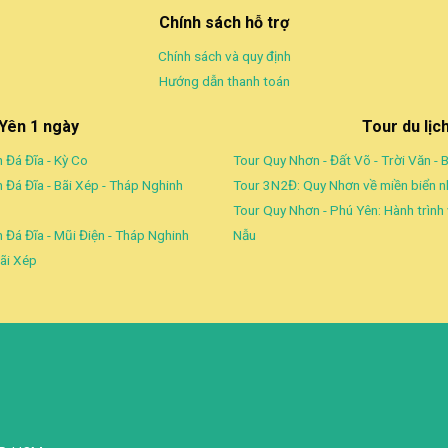
Chính sách hỗ trợ
Chính sách và quy định
Hướng dẫn thanh toán
 Yên 1 ngày
Tour du lịc
 Đá Đĩa - Kỳ Co
Tour Quy Nhơn - Đất Võ - Trời Văn - 
 Đá Đĩa - Bãi Xép - Tháp Nghinh
Tour 3N2Đ: Quy Nhơn về miền biển 
Tour Quy Nhơn - Phú Yên: Hành trình
 Đá Đĩa - Mũi Điện - Tháp Nghinh
Nẫu
ãi Xép