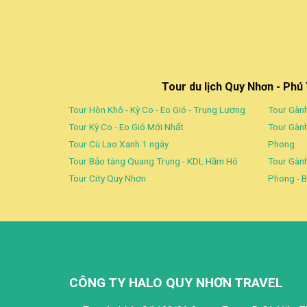
Tour du lịch Quy Nhơn - Phú
Tour Hòn Khô - Kỳ Co - Eo Gió - Trung Lương
Tour Gành
Tour Kỳ Co - Eo Gió Mới Nhất
Tour Gành
Tour Cù Lao Xanh 1 ngày
Phong
Tour Bảo tàng Quang Trung - KDL Hầm Hô
Tour Gành
Tour City Quy Nhơn
Phong - B
CÔNG TY HALO QUY NHƠN TRAVEL