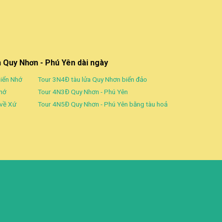
h Quy Nhơn - Phú Yên dài ngày
Biển Nhớ
Tour 3N4Đ tàu lửa Quy Nhơn biển đảo
nhớ
Tour 4N3Đ Quy Nhơn - Phú Yên
 về Xứ
Tour 4N5Đ Quy Nhơn - Phú Yên bằng tàu hoả