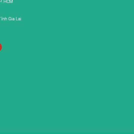
TP. HCM
ỉnh Gia Lai