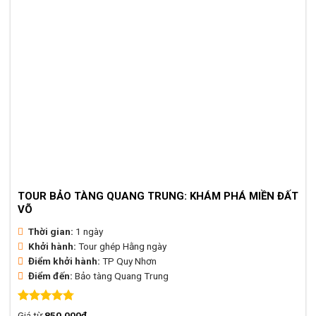
TOUR BẢO TÀNG QUANG TRUNG: KHÁM PHÁ MIỀN ĐẤT
VÕ
Thời gian:
1 ngày
Khởi hành:
Tour ghép Hằng ngày
Điểm khởi hành:
TP Quy Nhơn
Điểm đến:
Bảo tàng Quang Trung
Được xếp
Giá từ
850.000
₫