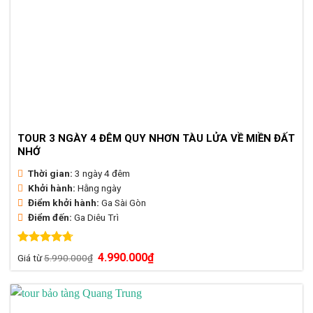
TOUR 3 NGÀY 4 ĐÊM QUY NHƠN TÀU LỬA VỀ MIỀN ĐẤT
NHỚ
Thời gian:
3 ngày 4 đêm
Khởi hành:
Hằng ngày
Điểm khởi hành:
Ga Sài Gòn
Điểm đến:
Ga Diêu Trì
Được xếp
Giá
Giá
4.990.000
₫
Giá từ
5.990.000
₫
hạng
4.73
gốc
hiện
là:
tại
5 sao
5.990.000₫.
là:
4.990.000₫.