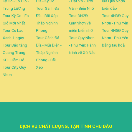
Kỳ Co - Eo Gió -
Đĩa - Kỳ Co
- Đất Võ - Trời
lửa Quy Nhơn
Trung Lương
Tour Gành Đá
Văn - Biển Nhớ
biển đảo
Tour Kỳ Co - Eo
Đĩa - Bãi Xép -
Tour 3N2Đ:
Tour 4N3Đ Quy
Gió Mới Nhất
Tháp Nghinh
Quy Nhơn về
Nhơn - Phú Yên
Tour Cù Lao
Phong
miền biển nhớ
Tour 4N5Đ Quy
Xanh 1 ngày
Tour Gành Đá
Tour Quy Nhơn
Nhơn - Phú Yên
Tour Bảo tàng
Đĩa - Mũi Điện -
- Phú Yên: Hành
bằng tàu hoả
Quang Trung -
Tháp Nghinh
trình về Xứ Nẫu
KDL Hầm Hô
Phong - Bãi
Tour City Quy
Xép
Nhơn
DỊCH VỤ CHẤT LƯỢNG, TẬN TÌNH CHU ĐÁO