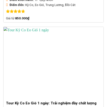
Điểm đến:
Kỳ Co, Eo Gió, Trung Lương, Đồi Cát
Được xếp
Giá từ
850.000
₫
hạng
4.71
5 sao
Tour Kỳ Co Eo Gió 1 ngày: Trải nghiệm đầy chất lượng