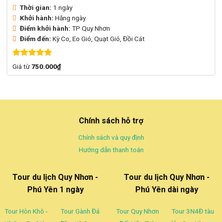
Thời gian:
1 ngày
Khởi hành:
Hằng ngày
Điểm khởi hành:
TP Quy Nhơn
Điểm đến:
Kỳ Co, Eo Gió, Quạt Gió, Đồi Cát
Được xếp
Giá từ
750.000
₫
hạng
5.00
5 sao
Chính sách hỗ trợ
Chính sách và quy định
Hướng dẫn thanh toán
Tour du lịch Quy Nhơn -
Tour du lịch Quy Nhơn -
Phú Yên 1 ngày
Phú Yên dài ngày
Tour Hòn Khô -
Tour Gành Đá
Tour Quy Nhơn
Tour 3N4Đ tàu