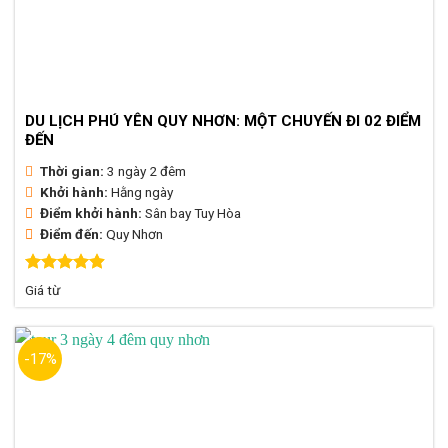
DU LỊCH PHÚ YÊN QUY NHƠN: MỘT CHUYẾN ĐI 02 ĐIỂM
ĐẾN
Thời gian:
3 ngày 2 đêm
Khởi hành:
Hằng ngày
Điểm khởi hành:
Sân bay Tuy Hòa
Điểm đến:
Quy Nhơn
Được xếp
Giá từ
hạng
4.87
5 sao
-17%