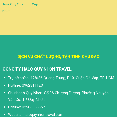
Tour City Quy
Xép
Nhơn
DỊCH VỤ CHẤT LƯỢNG, TẬN TÌNH CHU ĐÁO
CÔNG TY HALO QUY NHƠN TRAVEL
Trụ sở chính: 128/36 Quang Trung, P.10, Quận Gò Vấp, TP. HCM
Hotline: 0962311123
Chi nhánh Quy Nhơn: Số 06 Chương Dương, Phường Nguyễn
Văn Cừ, TP. Quy Nhơn
Hotline: 02566555557
Website: haloquynhontravel.com