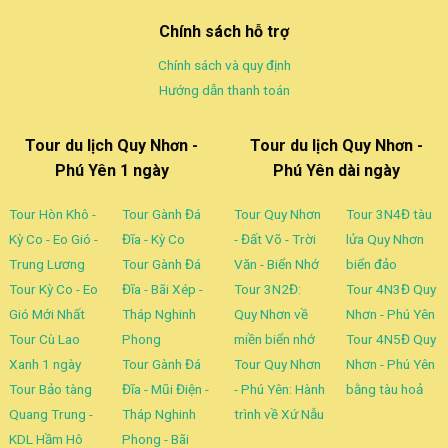
Chính sách hỗ trợ
Chính sách và quy định
Hướng dẫn thanh toán
Tour du lịch Quy Nhơn -
Tour du lịch Quy Nhơn -
Phú Yên 1 ngày
Phú Yên dài ngày
Tour Hòn Khô -
Tour Gành Đá
Tour Quy Nhơn
Tour 3N4Đ tàu
Kỳ Co - Eo Gió -
Đĩa - Kỳ Co
- Đất Võ - Trời
lửa Quy Nhơn
Trung Lương
Tour Gành Đá
Văn - Biển Nhớ
biển đảo
Tour Kỳ Co - Eo
Đĩa - Bãi Xép -
Tour 3N2Đ:
Tour 4N3Đ Quy
Gió Mới Nhất
Tháp Nghinh
Quy Nhơn về
Nhơn - Phú Yên
Tour Cù Lao
Phong
miền biển nhớ
Tour 4N5Đ Quy
Xanh 1 ngày
Tour Gành Đá
Tour Quy Nhơn
Nhơn - Phú Yên
Tour Bảo tàng
Đĩa - Mũi Điện -
- Phú Yên: Hành
bằng tàu hoả
Quang Trung -
Tháp Nghinh
trình về Xứ Nẫu
KDL Hầm Hô
Phong - Bãi