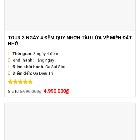
TOUR 3 NGÀY 4 ĐÊM QUY NHƠN TÀU LỬA VỀ MIỀN ĐẤT
NHỚ
Thời gian:
3 ngày 4 đêm
Khởi hành:
Hằng ngày
Điểm khởi hành:
Ga Sài Gòn
Điểm đến:
Ga Diêu Trì
Được xếp
Giá
Giá
4.990.000
₫
Giá từ
5.990.000
₫
hạng
4.73
gốc
hiện
là:
tại
5 sao
5.990.000₫.
là:
4.990.000₫.