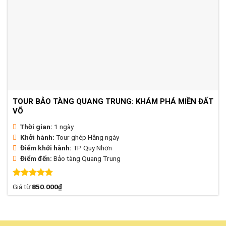
TOUR BẢO TÀNG QUANG TRUNG: KHÁM PHÁ MIỀN ĐẤT
VÕ
Thời gian:
1 ngày
Khởi hành:
Tour ghép Hằng ngày
Điểm khởi hành:
TP Quy Nhơn
Điểm đến:
Bảo tàng Quang Trung
Được xếp
Giá từ
850.000
₫
hạng
4.74
5 sao