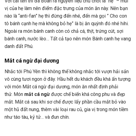
Với cái tên thì đã đoán ra nguyên liệu chủ chốt là “hẹ” – mùi
vị của hẹ làm nên điểm đặc trưng của món ăn này. Nên bạn
nào là “anti-fan” hẹ thì đừng đến nhé, đến mà gọi ” Cho con
tô bánh cạnh hẹ mà không bỏ hẹ” là bị ăn quýnh đó nhé hihi.
Ngoài ra món bánh canh còn có chả cá, thịt, trứng cút, sợi
bánh canh, nước lèo… Tất cả tạo nên món Bánh canh hẹ vang
danh đất Phú.
Mắt cá ngừ đại dương
Nhắc tới Phú Yên thì không thể không nhắc tới vượn hải sản
vô cùng tươi ngon ở đây. Hầu hết du khách đều khá ấn tượng
với món Mắt cá ngừ đại dương, món ăn nhất định phải
thử. Món
mắt cá ngừ
được chế biến khá công phu và đẹp
mắt. Mắt cá sau khi sơ chế được lấy phần cầu mắt bỏ vào
một hũ đất nung, thêm vài loại rau củ, gia vị trong món tiềm
như táo tàu, kỷ tử… và đun chín.