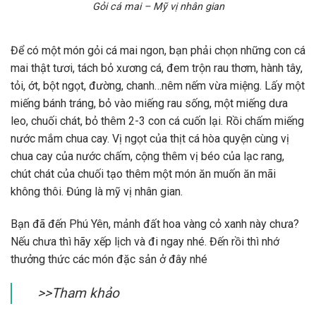
Gỏi cá mai – Mỹ vị nhân gian
Để có một món gỏi cá mai ngon, bạn phải chọn những con cá
mai thật tươi, tách bỏ xương cá, đem trộn rau thơm, hành tây,
tỏi, ớt, bột ngọt, đường, chanh…nêm nếm vừa miệng. Lấy một
miếng bánh tráng, bỏ vào miếng rau sống, một miếng dưa
leo, chuối chát, bỏ thêm 2-3 con cá cuốn lại. Rồi chấm miếng
nước mắm chua cay. Vị ngọt của thịt cá hòa quyện cùng vị
chua cay của nước chấm, cộng thêm vị béo của lạc rang,
chút chát của chuối tạo thêm một món ăn muốn ăn mãi
không thôi. Đúng là mỹ vị nhân gian.
Bạn đã đến Phú Yên, mảnh đất hoa vàng cỏ xanh này chưa?
Nếu chưa thì hãy xếp lịch và đi ngay nhé. Đến rồi thì nhớ
thưởng thức các món đặc sản ở đây nhé
>>Tham khảo