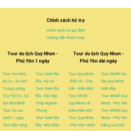
sao
Chính sách hỗ trợ
Chính sách và quy định
Hướng dẫn thanh toán
Tour du lịch Quy Nhơn -
Tour du lịch Quy Nhơn -
Phú Yên 1 ngày
Phú Yên dài ngày
Tour Hòn Khô -
Tour Gành Đá
Tour Quy Nhơn
Tour 3N4Đ tàu
Kỳ Co - Eo Gió -
Đĩa - Kỳ Co
- Đất Võ - Trời
lửa Quy Nhơn
Trung Lương
Tour Gành Đá
Văn - Biển Nhớ
biển đảo
Tour Kỳ Co - Eo
Đĩa - Bãi Xép -
Tour 3N2Đ:
Tour 4N3Đ Quy
Gió Mới Nhất
Tháp Nghinh
Quy Nhơn về
Nhơn - Phú Yên
Tour Cù Lao
Phong
miền biển nhớ
Tour 4N5Đ Quy
Xanh 1 ngày
Tour Gành Đá
Tour Quy Nhơn
Nhơn - Phú Yên
Tour Bảo tàng
Đĩa - Mũi Điện -
- Phú Yên: Hành
bằng tàu hoả