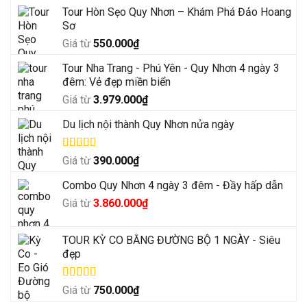
Tour Hòn Sẹo Quy Nhơn – Khám Phá Đảo Hoang
Sơ
Giá từ
550.000
₫
Tour Nha Trang - Phú Yên - Quy Nhơn 4 ngày 3
đêm: Vẻ đẹp miền biển
Giá từ
3.979.000
₫
Du lịch nội thành Quy Nhơn nửa ngày
Được xếp
Giá từ
390.000
₫
hạng
5.00
5
sao
Combo Quy Nhơn 4 ngày 3 đêm - Đầy hấp dẫn
Giá
Giá
Giá từ
3.860.000
₫
gốc
hiện
là:
tại
TOUR KỲ CO BẰNG ĐƯỜNG BỘ 1 NGÀY - Siêu
4.500.000₫.
là:
đẹp
3.860.000₫.
Được xếp
Giá từ
750.000
₫
hạng
5.00
5