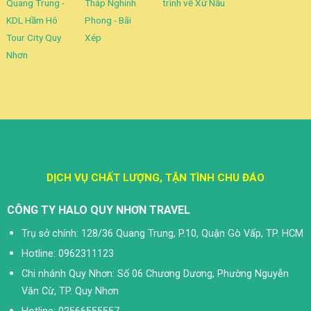
Quang Trung -
Tháp Nghinh
trình về Xứ Nẫu
KDL Hầm Hô
Phong - Bãi
Tour City Quy
Xép
Nhơn
DỊCH VỤ CHẤT LƯỢNG, TẬN TÌNH CHU ĐÁO
CÔNG TY HALO QUY NHƠN TRAVEL
Trụ sở chính: 128/36 Quang Trung, P.10, Quận Gò Vấp, TP. HCM
Hotline: 0962311123
Chi nhánh Quy Nhơn: Số 06 Chương Dương, Phường Nguyễn
Văn Cừ, TP. Quy Nhơn