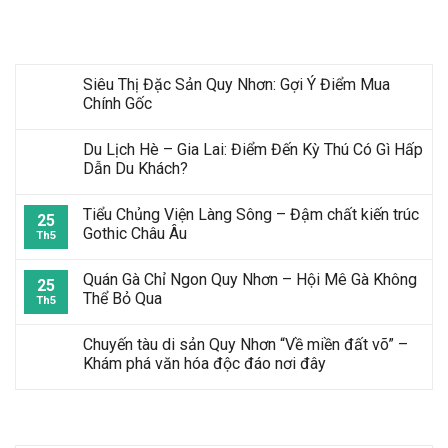
Bài Viết Mới Nhất
Siêu Thị Đặc Sản Quy Nhơn: Gợi Ý Điểm Mua
Chính Gốc
Du Lịch Hè – Gia Lai: Điểm Đến Kỳ Thú Có Gì Hấp
Dẫn Du Khách?
Tiểu Chủng Viện Làng Sông – Đậm chất kiến trúc
25
Gothic Châu Âu
Th5
Quán Gà Chỉ Ngon Quy Nhơn – Hội Mê Gà Không
25
Thể Bỏ Qua
Th5
Chuyến tàu di sản Quy Nhơn “Về miền đất võ” –
Khám phá văn hóa độc đáo nơi đây
Tour Mới Nhất