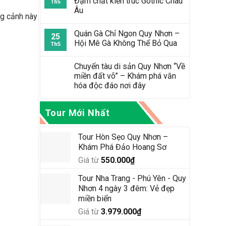
Đậm chất kiến trúc Gothic Châu
Th5
Âu
ng cảnh này
Quán Gà Chỉ Ngon Quy Nhơn –
25
Hội Mê Gà Không Thể Bỏ Qua
Th5
Chuyến tàu di sản Quy Nhơn “Về
miền đất võ” – Khám phá văn
hóa độc đáo nơi đây
Tour Mới Nhất
Tour Hòn Sẹo Quy Nhơn –
Khám Phá Đảo Hoang Sơ
Giá từ
550.000
₫
Tour Nha Trang - Phú Yên - Quy
Nhơn 4 ngày 3 đêm: Vẻ đẹp
miền biển
Giá từ
3.979.000
₫