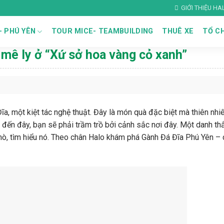
GIỚI THIỆU H
– PHÚ YÊN
TOUR MICE- TEAMBUILDING
THUÊ XE
TỔ CH
mê ly ở “Xứ sở hoa vàng cỏ xanh”
 Đĩa, một kiệt tác nghệ thuật. Đây là món quà đặc biệt mà thiên nh
đến đây, bạn sẽ phải trầm trồ bởi cảnh sắc nơi đây. Một danh t
mò, tìm hiểu nó. Theo chân Halo khám phá Gành Đá Đĩa Phú Yên –