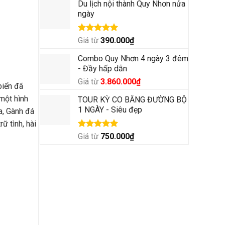
Du lịch nội thành Quy Nhơn nửa
ngày
Được xếp
Giá từ
390.000
₫
hạng
5.00
5 sao
Combo Quy Nhơn 4 ngày 3 đêm
- Đầy hấp dẫn
Giá
Giá
Giá từ
3.860.000
₫
biển đã
gốc
hiện
 một hình
TOUR KỲ CO BẰNG ĐƯỜNG BỘ
là:
tại
1 NGÀY - Siêu đẹp
xa, Gành đá
4.500.000₫.
là:
3.860.000₫.
ữ tình, hài
Được xếp
Giá từ
750.000
₫
hạng
5.00
5 sao