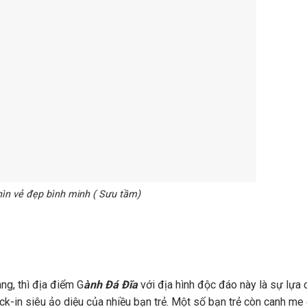
n vẻ đẹp bình minh ( Sưu tầm)
ng, thì địa điểm G
ành Đá Đĩa
với địa hình độc đáo này là sự lựa 
k-in siêu ảo diệu của nhiều bạn trẻ. Một số bạn trẻ còn canh me