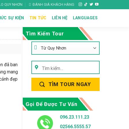
ALO QUY NHƠN
ĐÁNH GIÁ KHÁCH HÀNG
ỨC SỰ KIỆN
TIN TỨC
LIÊN HỆ
LANGUAGES
Tìm Kiếm Tour
iên đã ban
Tìm
hắng mang
kiếm:
 cảnh đẹp
TÌM TOUR NGAY
Gọi Để Được Tư Vấn
096.23.111.23
02566.5555.57