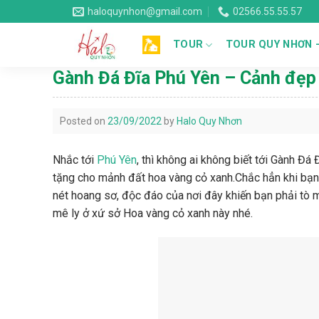
Skip
haloquynhon@gmail.com
02566.55.55.57
to
content
TOUR
TOUR QUY NHƠN 
Gành Đá Đĩa Phú Yên – Cảnh đẹp 
Posted on
23/09/2022
by
Halo Quy Nhơn
Nhắc tới
Phú Yên
, thì không ai không biết tới Gành Đá
tặng cho mảnh đất hoa vàng cỏ xanh.Chắc hẳn khi bạn 
nét hoang sơ, độc đáo của nơi đây khiến bạn phải tò 
mê ly ở xứ sở Hoa vàng cỏ xanh này nhé.