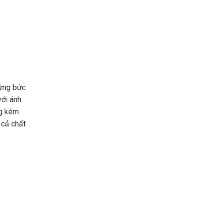
hững bức
với ánh
ng kém
 cả chất