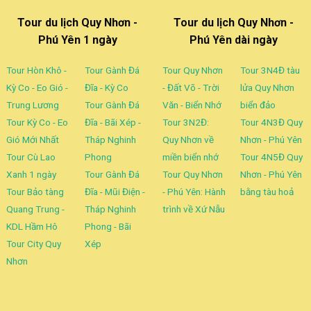
Tour du lịch Quy Nhơn -
Tour du lịch Quy Nhơn -
Phú Yên 1 ngày
Phú Yên dài ngày
Tour Hòn Khô -
Tour Gành Đá
Tour Quy Nhơn
Tour 3N4Đ tàu
Kỳ Co - Eo Gió -
Đĩa - Kỳ Co
- Đất Võ - Trời
lửa Quy Nhơn
Trung Lương
Tour Gành Đá
Văn - Biển Nhớ
biển đảo
Tour Kỳ Co - Eo
Đĩa - Bãi Xép -
Tour 3N2Đ:
Tour 4N3Đ Quy
Gió Mới Nhất
Tháp Nghinh
Quy Nhơn về
Nhơn - Phú Yên
Tour Cù Lao
Phong
miền biển nhớ
Tour 4N5Đ Quy
Xanh 1 ngày
Tour Gành Đá
Tour Quy Nhơn
Nhơn - Phú Yên
Tour Bảo tàng
Đĩa - Mũi Điện -
- Phú Yên: Hành
bằng tàu hoả
Quang Trung -
Tháp Nghinh
trình về Xứ Nẫu
KDL Hầm Hô
Phong - Bãi
Tour City Quy
Xép
Nhơn