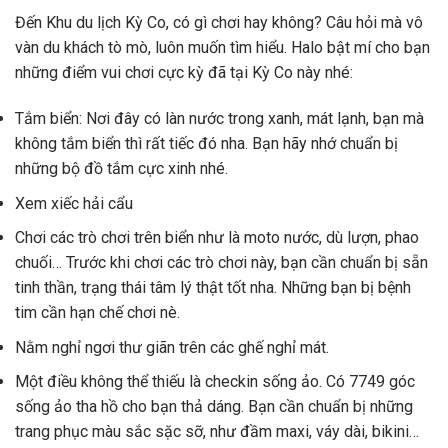
Đến Khu du lịch Kỳ Co, có gì chơi hay không? Câu hỏi mà vô
vàn du khách tò mò, luôn muốn tìm hiểu. Halo bật mí cho bạn
những điểm vui chơi cực kỳ đã tại Kỳ Co này nhé:
Tắm biển: Nơi đây có làn nước trong xanh, mát lạnh, bạn mà
không tắm biển thì rất tiếc đó nha. Bạn hãy nhớ chuẩn bị
những bộ đồ tắm cực xinh nhé.
Xem xiếc hải cẩu
Chơi các trò chơi trên biển như là moto nước, dù lượn, phao
chuối… Trước khi chơi các trò chơi này, bạn cần chuẩn bị sẵn
tinh thần, trạng thái tâm lý thật tốt nha. Những bạn bị bệnh
tim cần hạn chế chơi nè.
Nằm nghỉ ngơi thư giãn trên các ghế nghỉ mát.
Một điều không thể thiếu là checkin sống ảo. Có 7749 góc
sống ảo tha hồ cho bạn thả dáng. Bạn cần chuẩn bị những
trang phục màu sắc sặc sỡ, như đầm maxi, váy dài, bikini…