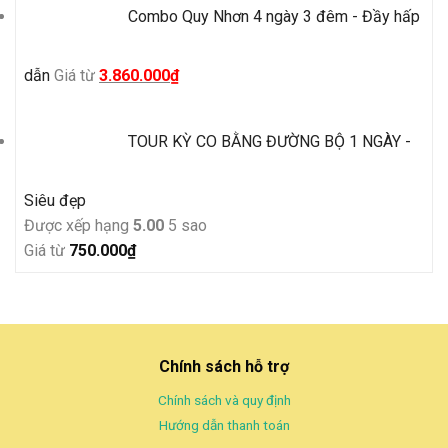
Combo Quy Nhơn 4 ngày 3 đêm - Đầy hấp
Giá
Giá
dẫn
Giá từ
3.860.000
₫
gốc
hiện
là:
tại
TOUR KỲ CO BẰNG ĐƯỜNG BỘ 1 NGÀY -
4.500.000₫.
là:
3.860.000₫.
Siêu đẹp
Được xếp hạng
5.00
5 sao
Giá từ
750.000
₫
Chính sách hỗ trợ
Chính sách và quy định
Hướng dẫn thanh toán