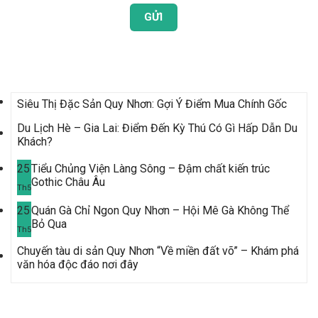
Bài Viết Mới Nhất
Siêu Thị Đặc Sản Quy Nhơn: Gợi Ý Điểm Mua Chính Gốc
Du Lịch Hè – Gia Lai: Điểm Đến Kỳ Thú Có Gì Hấp Dẫn Du
Khách?
25
Tiểu Chủng Viện Làng Sông – Đậm chất kiến trúc
Gothic Châu Âu
Th5
25
Quán Gà Chỉ Ngon Quy Nhơn – Hội Mê Gà Không Thể
Bỏ Qua
Th5
Chuyến tàu di sản Quy Nhơn “Về miền đất võ” – Khám phá
văn hóa độc đáo nơi đây
Tour Mới Nhất