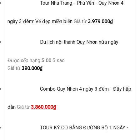
Tour Nha Trang - Phú Yên - Quy Nhơn 4
ngày 3 đêm: Vẻ đẹp miền biển
Giá từ
3.979.000
₫
Du lịch nội thành Quy Nhơn nửa ngày
Được xếp hạng
5.00
5 sao
Giá từ
390.000
₫
Combo Quy Nhơn 4 ngày 3 đêm - Đầy hấp
Giá
Giá
dẫn
Giá từ
3.860.000
₫
gốc
hiện
là:
tại
TOUR KỲ CO BẰNG ĐƯỜNG BỘ 1 NGÀY -
4.500.000₫.
là:
3.860.000₫.