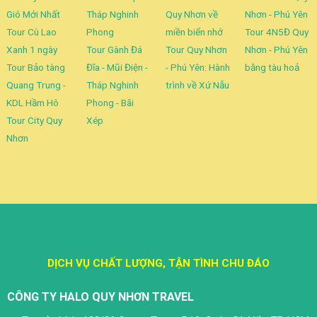
Gió Mới Nhất
Tháp Nghinh
Quy Nhơn về
Nhơn - Phú Yên
Tour Cù Lao
Phong
miền biển nhớ
Tour 4N5Đ Quy
Xanh 1 ngày
Tour Gành Đá
Tour Quy Nhơn
Nhơn - Phú Yên
Tour Bảo tàng
Đĩa - Mũi Điện -
- Phú Yên: Hành
bằng tàu hoả
Quang Trung -
Tháp Nghinh
trình về Xứ Nẫu
KDL Hầm Hô
Phong - Bãi
Tour City Quy
Xép
Nhơn
DỊCH VỤ CHẤT LƯỢNG, TẬN TÌNH CHU ĐÁO
CÔNG TY HALO QUY NHƠN TRAVEL