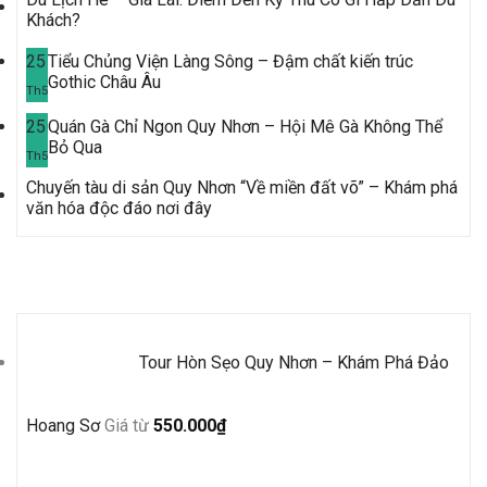
Khách?
25
Tiểu Chủng Viện Làng Sông – Đậm chất kiến trúc
Gothic Châu Âu
Th5
25
Quán Gà Chỉ Ngon Quy Nhơn – Hội Mê Gà Không Thể
Bỏ Qua
Th5
Chuyến tàu di sản Quy Nhơn “Về miền đất võ” – Khám phá
văn hóa độc đáo nơi đây
Tour Mới Nhất
Tour Hòn Sẹo Quy Nhơn – Khám Phá Đảo
Hoang Sơ
Giá từ
550.000
₫