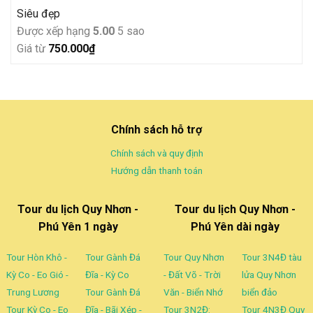
Siêu đẹp
Được xếp hạng
5.00
5 sao
Giá từ
750.000
₫
Chính sách hỗ trợ
Chính sách và quy định
Hướng dẫn thanh toán
Tour du lịch Quy Nhơn -
Tour du lịch Quy Nhơn -
Phú Yên 1 ngày
Phú Yên dài ngày
Tour Hòn Khô -
Tour Gành Đá
Tour Quy Nhơn
Tour 3N4Đ tàu
Kỳ Co - Eo Gió -
Đĩa - Kỳ Co
- Đất Võ - Trời
lửa Quy Nhơn
Trung Lương
Tour Gành Đá
Văn - Biển Nhớ
biển đảo
Tour Kỳ Co - Eo
Đĩa - Bãi Xép -
Tour 3N2Đ:
Tour 4N3Đ Quy