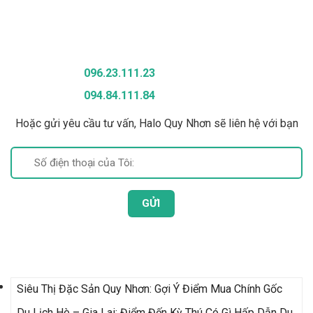
Gọi Để Được Tư Vấn
096.23.111.23
094.84.111.84
Hoặc gửi yêu cầu tư vấn, Halo Quy Nhơn sẽ liên hệ với bạn
Bài Viết Mới Nhất
Siêu Thị Đặc Sản Quy Nhơn: Gợi Ý Điểm Mua Chính Gốc
Du Lịch Hè – Gia Lai: Điểm Đến Kỳ Thú Có Gì Hấp Dẫn Du