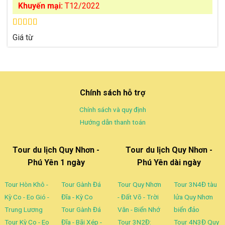
Khuyến mại:
T12/2022
Được xếp
Giá từ
hạng
4.63
5 sao
Chính sách hỗ trợ
Chính sách và quy định
Hướng dẫn thanh toán
Tour du lịch Quy Nhơn -
Tour du lịch Quy Nhơn -
Phú Yên 1 ngày
Phú Yên dài ngày
Tour Hòn Khô -
Tour Gành Đá
Tour Quy Nhơn
Tour 3N4Đ tàu
Kỳ Co - Eo Gió -
Đĩa - Kỳ Co
- Đất Võ - Trời
lửa Quy Nhơn
Trung Lương
Tour Gành Đá
Văn - Biển Nhớ
biển đảo
Tour Kỳ Co - Eo
Đĩa - Bãi Xép -
Tour 3N2Đ:
Tour 4N3Đ Quy