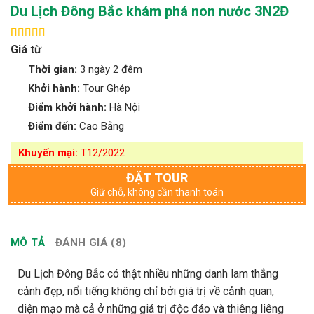
Du Lịch Đông Bắc khám phá non nước 3N2Đ
Giá từ
4.75
8
trên 5
dựa trên
Thời gian:
3 ngày 2 đêm
đánh giá
Khởi hành:
Tour Ghép
Điểm khởi hành:
Hà Nội
Điểm đến:
Cao Bằng
Khuyến mại:
T12/2022
ĐẶT TOUR
Giữ chỗ, không cần thanh toán
MÔ TẢ
ĐÁNH GIÁ (8)
Du Lịch Đông Bắc có thật nhiều những danh lam thắng
cảnh đẹp, nổi tiếng không chỉ bởi giá trị về cảnh quan,
diện mạo mà cả ở những giá trị độc đáo và thiêng liêng