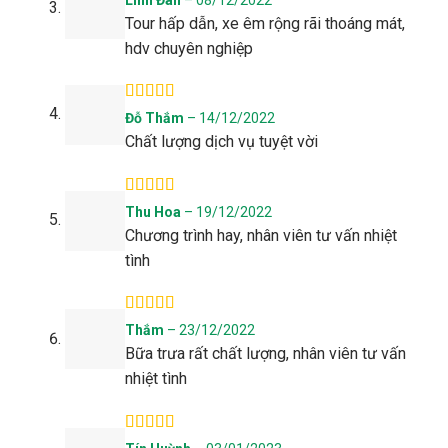
hạng
5
5 sao
Tour hấp dẫn, xe êm rộng rãi thoáng mát,
hdv chuyên nghiệp
Được xếp
Đỗ Thắm
–
14/12/2022
hạng
5
5 sao
Chất lượng dịch vụ tuyệt vời
Được xếp
Thu Hoa
–
19/12/2022
hạng
5
5 sao
Chương trình hay, nhân viên tư vấn nhiệt
tình
Được xếp
Thắm
–
23/12/2022
hạng
5
5 sao
Bữa trưa rất chất lượng, nhân viên tư vấn
nhiệt tình
Được xếp