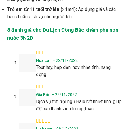
Trẻ em từ 11 tuổi trở lên (>1m4):
Áp dụng giá và các
tiêu chuẩn dịch vụ như người lớn.
8 đánh giá cho
Du Lịch Đông Bắc khám phá non
nước 3N2Đ
Được xếp
Hoa Lan
–
22/11/2022
hạng
4
5
Tour hay, hấp dẫn, hdv nhiệt tình, năng
sao
động
Được xếp
Gia Bảo
–
22/11/2022
hạng
4
5
Dịch vụ tốt, đội ngũ Halo rất nhiệt tình, giúp
sao
đỡ các thành viên trong đoàn
Được xếp
Linh Đan
–
08/12/2022