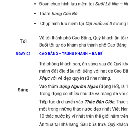
Đoàn chụp hình lưu niệm tại
Suối Lê Nin – N
Thăm
hang Cốc Bó
Chụp hình lưu niệm tại
Cột mốc số 0
đường 
Về tới thành phố Cao Bằng, Quý khách ăn tối
Tối
Buổi tối tự do khám phá thành phố Cao Bằng
NGÀY 02
CAO BẰNG – TRÙNG KHÁNH – BA BỂ
Trả phòng khách sạn, ăn sáng sau đó Quý khá
mảnh đất địa đầu nổi tiếng với hạt dẻ Cao 
Phục
với vẻ đẹp quyễn rũ nhẹ nhàng.
Vào thăm
động Ngườm Ngao
(động Hổ), là 
Sáng
Trong động có nhiều nhũ đá và măng đá với 
Tiếp tục di chuyển vào
Thác Bản Giốc
. Thác 
một trong những thác nước đẹp nhất Việt Nam
10 thác nước kỳ vĩ nhất trên thế giới nằm trê
Ăn trưa tại nhà hàng. Sau bữa trưa, Quý khách