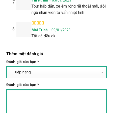
Tín Huỳnh
–
03/01/2023
hạng
5
5 sao
Tour hấp dẫn, xe êm rộng rãi thoải mái, đội
ngũ nhân viên tư vấn nhiệt tình
Được xếp
Mai Trinh
–
09/01/2023
hạng
5
5 sao
Tất cả đều ok
Thêm một đánh giá
Đánh giá của bạn
*
Đánh giá của bạn
*