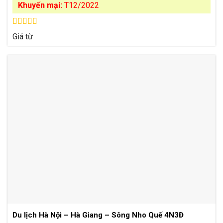
Khuyến mại:
T12/2022
Được xếp
Giá từ
hạng
4.50
5 sao
Du lịch Hà Nội – Hà Giang – Sông Nho Quế 4N3Đ