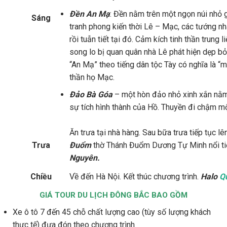
Đền An Mạ
: Đền nằm trên một ngọn núi nhỏ g
Sáng
tranh phong kiến thời Lê – Mạc, các tướng n
rồi tuẫn tiết tại đó. Cảm kích tinh thần trung
song lo bị quan quân nhà Lê phát hiện dẹp bỏ
“An Mạ” theo tiếng dân tộc Tày có nghĩa là “
thần họ Mạc.
Đảo Bà Góa
– một hòn đảo nhỏ xinh xắn nằm n
sự tích hình thành của Hồ. Thuyền đi chậm m
Ăn trưa tại nhà hàng. Sau bữa trưa tiếp tục l
Trưa
Đuổm
thờ Thánh Đuổm Dương Tự Minh nổi tiế
Nguyên.
Chiều
Về đến Hà Nội. Kết thúc chương trình.
Halo
Q
GIÁ TOUR DU LỊCH ĐÔNG BẮC BAO GỒM
Xe ô tô 7 đến 45 chỗ chất lượng cao (tùy số lượng khách
thực tế) đưa đón theo chương trình