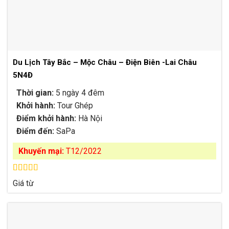
Du Lịch Tây Bắc – Mộc Châu – Điện Biên -Lai Châu
5N4Đ
Thời gian:
5 ngày 4 đêm
Khởi hành:
Tour Ghép
Điểm khởi hành:
Hà Nội
Điểm đến:
SaPa
Khuyến mại:
T12/2022
Được xếp
Giá từ
hạng
4.63
5 sao