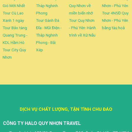
Gió Mới Nhất
Tháp Nghinh
Quy Nhơn về
Nhơn - Phú Yên
Tour Cù Lao
Phong
miền biển nhớ
Tour 4N5Đ Quy
Xanh 1 ngày
Tour Gành Đá
Tour Quy Nhơn
Nhơn - Phú Yên
Tour Bảo tàng
Đĩa - Mũi Điện -
- Phú Yên: Hành
bằng tàu hoả
Quang Trung -
Tháp Nghinh
trình về Xứ Nẫu
KDL Hầm Hô
Phong - Bãi
Tour City Quy
Xép
Nhơn
DỊCH VỤ CHẤT LƯỢNG, TẬN TÌNH CHU ĐÁO
CÔNG TY HALO QUY NHƠN TRAVEL