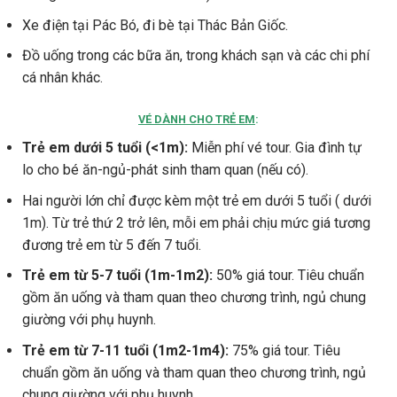
Xe điện tại Pác Bó, đi bè tại Thác Bản Giốc.
Đồ uống trong các bữa ăn, trong khách sạn và các chi phí
cá nhân khác.
VÉ DÀNH CHO TRẺ EM
:
Trẻ em dưới 5 tuổi (<1m):
Miễn phí vé tour. Gia đình tự
lo cho bé ăn-ngủ-phát sinh tham quan (nếu có).
Hai người lớn chỉ được kèm một trẻ em dưới 5 tuổi ( dưới
1m). Từ trẻ thứ 2 trở lên, mỗi em phải chịu mức giá tương
đương trẻ em từ 5 đến 7 tuổi.
Trẻ em từ 5-7 tuổi (1m-1m2):
50% giá tour. Tiêu chuẩn
gồm ăn uống và tham quan theo chương trình, ngủ chung
giường với phụ huynh.
Trẻ em từ 7-11 tuổi (1m2-1m4):
75% giá tour. Tiêu
chuẩn gồm ăn uống và tham quan theo chương trình, ngủ
chung giường với phụ huynh.