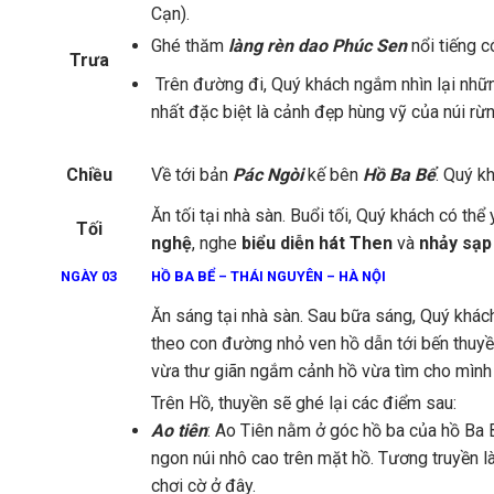
Cạn).
Ghé thăm
làng rèn dao Phúc Sen
nổi tiếng có
Trưa
Trên đường đi, Quý khách ngắm nhìn lại nhữ
nhất đặc biệt là cảnh đẹp hùng vỹ của núi r
Chiều
Về tới bản
Pác Ngòi
kế bên
Hồ Ba Bể
. Quý k
Ăn tối tại nhà sàn. Buổi tối, Quý khách có th
Tối
nghệ
, nghe
biểu diễn hát Then
và
nhảy sạ
NGÀ
Y 0
3
HỒ BA BỂ – THÁI NGUYÊN – HÀ NỘI
Ăn sáng tại nhà sàn. Sau bữa sáng, Quý khách
theo con đường nhỏ ven hồ dẫn tới bến thuyền
vừa thư giãn ngắm cảnh hồ vừa tìm cho mình
Trên Hồ, thuyền sẽ ghé lại các điểm sau:
Ao tiên
: Ao Tiên nằm ở góc hồ ba của hồ Ba 
ngon núi nhô cao trên mặt hồ. Tương truyền là
chơi cờ ở đây.