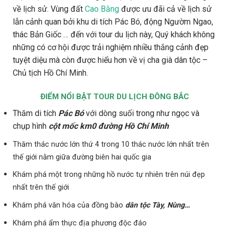
về lịch sử. Vùng đất
Cao Bằng
được ưu đãi cả về lịch sử
lẫn cảnh quan bởi khu di tích Pác Bó, động Ngườm Ngao,
thác Bản Giốc … đến với tour du lịch này, Quý khách không
những có cơ hội được trải nghiệm nhiều thắng cảnh đẹp
tuyệt diệu mà còn được hiểu hơn về vị cha già dân tộc –
Chủ tịch Hồ Chí Minh.
ĐIỂM NỔI BẬT
TOUR DU LỊCH ĐÔNG BẮC
Thăm di tích
Pác Bó
với dòng suối trong như ngọc và
chụp hình
cột mốc km0 đường Hồ Chí Minh
Thăm thác nước lớn thứ 4 trong 10 thác nước lớn nhất trên
thế giới nằm giữa đường biên hai quốc gia
Khám phá một trong những hồ nước tự nhiên trên núi đẹp
nhất trên thế giới
Khám phá văn hóa của đồng bào
dân tộc Tày, Nùng…
Khám phá ẩm thực địa phương độc đáo