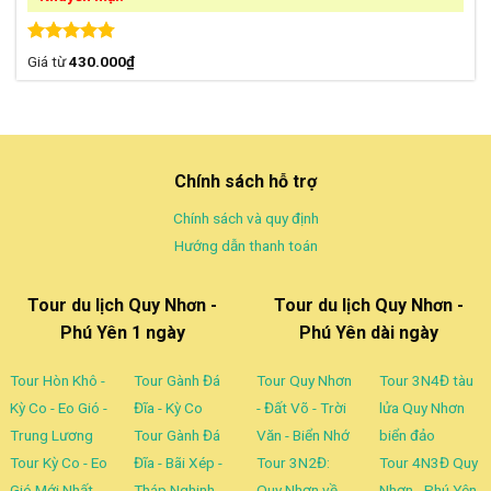
Được xếp
Giá từ
430.000
₫
hạng
4.75
5 sao
Chính sách hỗ trợ
Chính sách và quy định
Hướng dẫn thanh toán
Tour du lịch Quy Nhơn -
Tour du lịch Quy Nhơn -
Phú Yên 1 ngày
Phú Yên dài ngày
Tour Hòn Khô -
Tour Gành Đá
Tour Quy Nhơn
Tour 3N4Đ tàu
Kỳ Co - Eo Gió -
Đĩa - Kỳ Co
- Đất Võ - Trời
lửa Quy Nhơn
Trung Lương
Tour Gành Đá
Văn - Biển Nhớ
biển đảo
Tour Kỳ Co - Eo
Đĩa - Bãi Xép -
Tour 3N2Đ:
Tour 4N3Đ Quy
Gió Mới Nhất
Tháp Nghinh
Quy Nhơn về
Nhơn - Phú Yên