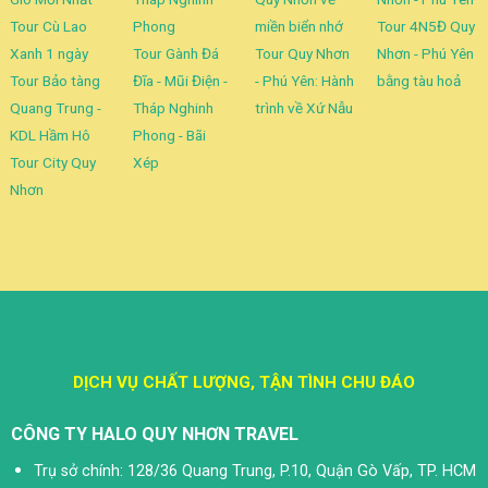
Tour Cù Lao
Phong
miền biển nhớ
Tour 4N5Đ Quy
Xanh 1 ngày
Tour Gành Đá
Tour Quy Nhơn
Nhơn - Phú Yên
Tour Bảo tàng
Đĩa - Mũi Điện -
- Phú Yên: Hành
bằng tàu hoả
Quang Trung -
Tháp Nghinh
trình về Xứ Nẫu
KDL Hầm Hô
Phong - Bãi
Tour City Quy
Xép
Nhơn
DỊCH VỤ CHẤT LƯỢNG, TẬN TÌNH CHU ĐÁO
CÔNG TY HALO QUY NHƠN TRAVEL
Trụ sở chính: 128/36 Quang Trung, P.10, Quận Gò Vấp, TP. HCM