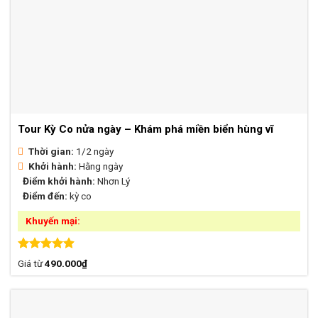
Tour Kỳ Co nửa ngày – Khám phá miền biển hùng vĩ
Thời gian:
1/2 ngày
Khởi hành:
Hằng ngày
Điểm khởi hành:
Nhơn Lý
Điểm đến:
kỳ co
Khuyến mại:
Được xếp
Giá từ
490.000
₫
hạng
4.88
5 sao