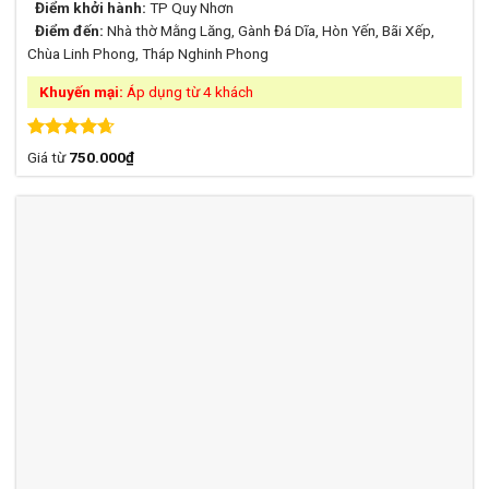
Điểm khởi hành:
TP Quy Nhơn
Điểm đến:
Nhà thờ Mằng Lăng, Gành Đá Dĩa, Hòn Yến, Bãi Xếp,
Chùa Linh Phong, Tháp Nghinh Phong
Khuyến mại:
Áp dụng từ 4 khách
Được xếp
Giá từ
750.000
₫
hạng
4.63
5 sao