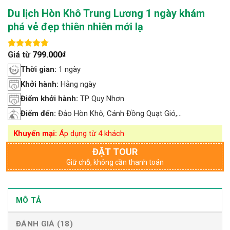
Du lịch Hòn Khô Trung Lương 1 ngày khám
phá vẻ đẹp thiên nhiên mới lạ
Giá từ
799.000
₫
4.72
18
trên 5
dựa trên
Thời gian:
1 ngày
đánh giá
Khởi hành:
Hằng ngày
Điểm khởi hành:
TP Quy Nhơn
Điểm đến:
Đảo Hòn Khô, Cánh Đồng Quạt Gió,...
Khuyến mại:
Áp dụng từ 4 khách
ĐẶT TOUR
Giữ chỗ, không cần thanh toán
MÔ TẢ
ĐÁNH GIÁ (18)