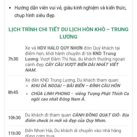
Hướng dẫn viên vui vẻ, giàu kinh nghiệm và kiến thức,
chụp hình siêu đẹp.
LỊCH TRÌNH CHI TIẾT DU LỊCH HÒN KHÔ – TRUNG
LƯƠNG
Xe và
HDV HALO QUY NHƠN
đón Quý khách tại
điểm hẹn, khởi hành chuyến đi tới
KND Trung
7h30
Lương
. Vượt Đầm Thị Nại, du khách thưởng ngoạn
cảnh đẹp
CÂY CẦU VƯỢT BIỂN DÀI NHẤT VIÊT
NAM.
Xe đến KND Trung Lương, Du khách tham quan:
KHU DÃ NGOẠI – BÃI BIỂN – ĐỈNH CẦU HÔN
8h45
CHÙA LINH PHONG
–
viếng Tượng Phật Thích Ca
ngồi cao nhất Đông Nam Á.
Du khách đi tham quan
CÁNH ĐỒNG QUẠT GIÓ- Địa
10h30
điểm check in mới và đẹp của Quy Nhơn.
Đến Nhơn Hải, Du khách di chuyển vào nhà hàng
11h30
dùng cơm trưa.