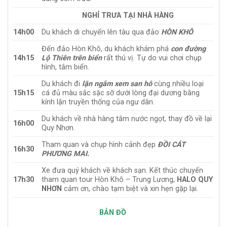
NGHỈ TRƯA TẠI NHÀ HÀNG
14h00
Du khách di chuyển lên tàu qua đảo
HÒN KHÔ
.
Đến đảo Hòn Khô, du khách khám phá
con đường
14h15
Lộ Thiên trên biển
rất thú vị. Tự do vui chơi chụp
hình, tắm biển.
Du khách đi
lặn ngắm xem san hô
cùng nhiều loại
15h15
cá đủ màu sắc sặc sỡ dưới lòng đại dương bằng
kính lặn truyền thống của ngư dân.
Du khách về nhà hàng tắm nước ngọt, thay đồ về lại
16h00
Quy Nhơn.
Tham quan và chụp hình cảnh đẹp
ĐỒI CÁT
16h30
PHƯƠNG MAI.
Xe đưa quý khách về khách sạn. Kết thúc chuyến
17h30
tham quan tour Hòn Khô – Trung Lương,
HALO QUY
NHƠN
cảm ơn, chào tạm biệt và xin hẹn gặp lại.
BẢN ĐỒ