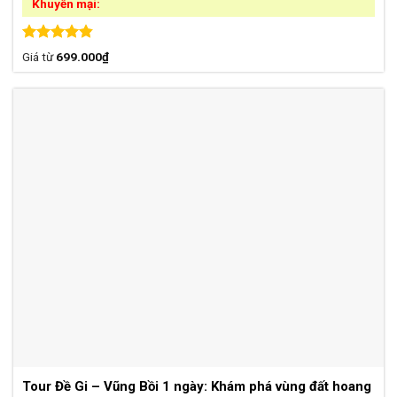
Khuyến mại:
Được xếp
Giá từ
699.000
₫
hạng
4.85
5 sao
Tour Đề Gi – Vũng Bồi 1 ngày: Khám phá vùng đất hoang