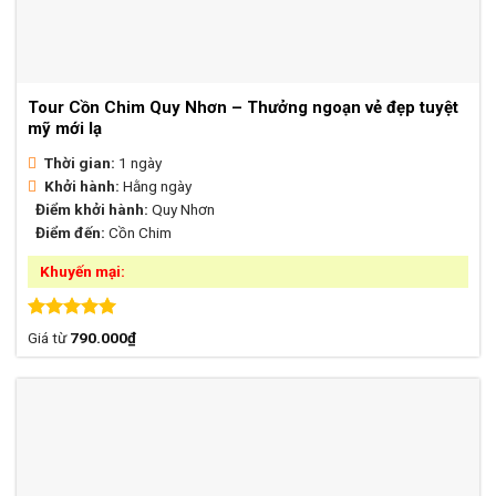
Tour Cồn Chim Quy Nhơn – Thưởng ngoạn vẻ đẹp tuyệt
mỹ mới lạ
Thời gian:
1 ngày
Khởi hành:
Hằng ngày
Điểm khởi hành:
Quy Nhơn
Điểm đến:
Cồn Chim
Khuyến mại:
Được xếp
Giá từ
790.000
₫
hạng
5.00
5 sao