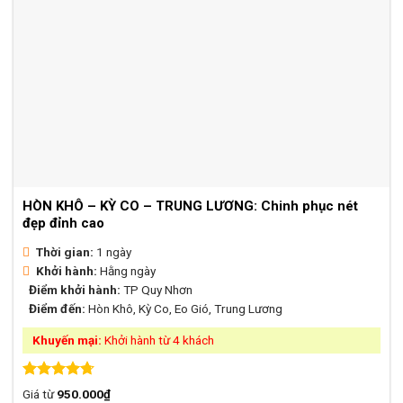
HÒN KHÔ – KỲ CO – TRUNG LƯƠNG: Chinh phục nét
đẹp đỉnh cao
Thời gian:
1 ngày
Khởi hành:
Hằng ngày
Điểm khởi hành:
TP Quy Nhơn
Điểm đến:
Hòn Khô, Kỳ Co, Eo Gió, Trung Lương
Khuyến mại:
Khởi hành từ 4 khách
Được xếp
Giá từ
950.000
₫