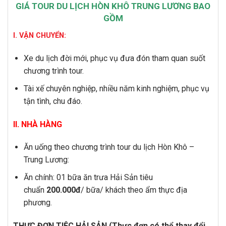
GIÁ TOUR DU LỊCH HÒN KHÔ TRUNG LƯƠNG BAO
GỒM
I. VẬN CHUYỂN:
Xe du lịch đời mới, phục vụ đưa đón tham quan suốt
chương trình tour.
Tài xế chuyên nghiệp, nhiều năm kinh nghiệm, phục vụ
tận tình, chu đáo.
II. NHÀ HÀNG
Ăn uống theo chương trình tour du lịch Hòn Khô –
Trung Lương:
Ăn chính: 01 bữa ăn trưa Hải Sản tiêu
chuẩn
200.000đ
/ bữa/ khách theo ẩm thực địa
phương.
THỰC ĐƠN TIỆC HẢI SẢN (Thực đơn có thể thay đổi