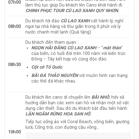
07h00
làm thủ tục giúp Du khách lên Cano khởi hành đi
CHINH PHỤC TOUR CÙ LAO XANH QUY NHƠN.
Du khách tới đảo
CÙ LAO XANH
cất hành lý, nghỉ
08h00
ngơi tại nhà hàng và thư giãn trong ít phút với ly
nước chanh mát lạnh (Quà tặng).
Du khách đến tham quan:
NGỌN HẢI ĐĂNG CÙ LAO XANH
– “
mắt thần
”
của biển, có tuổi đời trên 100 năm với kiến trúc
Đông – Tây kết hợp vô cùng độc đáo.
08h30
Cột cờ Tổ Quốc
BÃI ĐÁ THẢO NGUYÊN
với muôn hình vạn trạng
các thế đá khác nhau.
Du khách lên cano di chuyển lên
BÃI NHỎ
,
hdv sẽ
hướng dẫn bạn các xem san hô và nhận một số vật
dụng cần thiết. Sau đó du khách bắt đầu tiến hành
LẶN NGẮM RỪNG HOA SAN HÔ
.
Tiếp tục sống ảo với Coral Beach, võng biển, giường
lưới, Cổng trời, con đường cầu vồng…
10h00