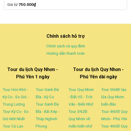
Được xếp
Giá từ
750.000
₫
hạng
5.00
5 sao
Chính sách hỗ trợ
Chính sách và quy định
Hướng dẫn thanh toán
Tour du lịch Quy Nhơn -
Tour du lịch Quy Nhơn -
Phú Yên 1 ngày
Phú Yên dài ngày
Tour Hòn Khô -
Tour Gành Đá
Tour Quy Nhơn
Tour 3N4Đ tàu
Kỳ Co - Eo Gió -
Đĩa - Kỳ Co
- Đất Võ - Trời
lửa Quy Nhơn
Trung Lương
Tour Gành Đá
Văn - Biển Nhớ
biển đảo
Tour Kỳ Co - Eo
Đĩa - Bãi Xép -
Tour 3N2Đ:
Tour 4N3Đ Quy
Gió Mới Nhất
Tháp Nghinh
Quy Nhơn về
Nhơn - Phú Yên
Tour Cù Lao
Phong
miền biển nhớ
Tour 4N5Đ Quy