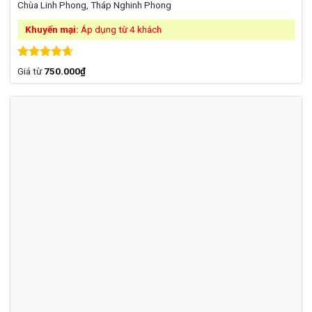
Chùa Linh Phong, Tháp Nghinh Phong
Khuyến mại:
Áp dụng từ 4 khách
Được xếp
Giá từ
750.000
₫
hạng
4.63
5 sao