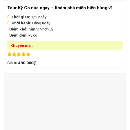
Tour Kỳ Co nửa ngày – Khám phá miền biển hùng vĩ
Thời gian:
1/2 ngày
Khởi hành:
Hằng ngày
Điểm khởi hành:
Nhơn Lý
Điểm đến:
kỳ co
Khuyến mại:
Được xếp
Giá từ
490.000
₫
hạng
4.88
5 sao