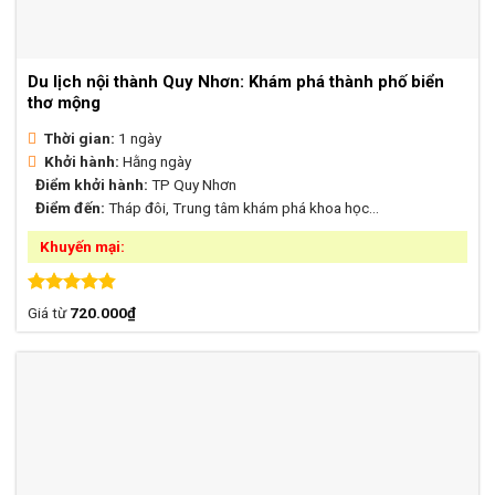
Du lịch nội thành Quy Nhơn: Khám phá thành phố biển
thơ mộng
Thời gian:
1 ngày
Khởi hành:
Hằng ngày
Điểm khởi hành:
TP Quy Nhơn
Điểm đến:
Tháp đôi, Trung tâm khám phá khoa học...
Khuyến mại:
Được xếp
Giá từ
720.000
₫
hạng
4.80
5 sao