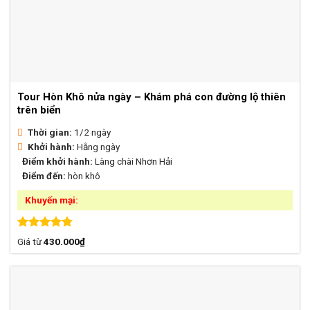
Tour Hòn Khô nửa ngày – Khám phá con đường lộ thiên
trên biển
Thời gian:
1/2 ngày
Khởi hành:
Hằng ngày
Điểm khởi hành:
Làng chài Nhơn Hải
Điểm đến:
hòn khô
Khuyến mại:
Được xếp
Giá từ
430.000
₫
hạng
4.75
5 sao