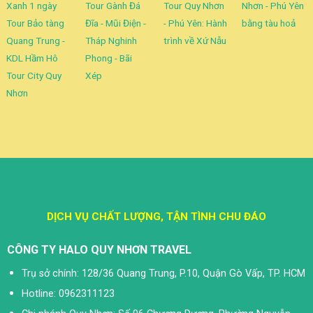
Xanh 1 ngày
Tour Gành Đá
Tour Quy Nhơn
Nhơn - Phú Yên
Tour Bảo tàng
Đĩa - Mũi Điện -
- Phú Yên: Hành
bằng tàu hoả
Quang Trung -
Tháp Nghinh
trình về Xứ Nẫu
KDL Hầm Hô
Phong - Bãi
Tour City Quy
Xép
Nhơn
DỊCH VỤ CHẤT LƯỢNG, TẬN TÌNH CHU ĐÁO
CÔNG TY HALO QUY NHƠN TRAVEL
Trụ sở chính: 128/36 Quang Trung, P.10, Quận Gò Vấp, TP. HCM
Hotline: 0962311123