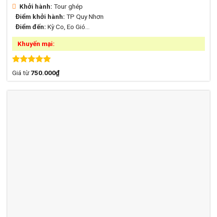
Khởi hành:
Tour ghép
Điểm khởi hành:
TP Quy Nhơn
Điểm đến:
Kỳ Co, Eo Gió...
Khuyến mại:
Được xếp
Giá từ
750.000
₫
hạng
5.00
5 sao