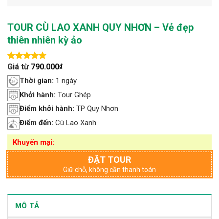
TOUR CÙ LAO XANH QUY NHƠN – Vẻ đẹp
thiên nhiên kỳ ảo
Giá từ
790.000
₫
4.72
18
trên 5
dựa trên
Thời gian:
1 ngày
đánh giá
Khởi hành:
Tour Ghép
Điểm khởi hành:
TP Quy Nhơn
Điểm đến:
Cù Lao Xanh
Khuyến mại:
ĐẶT TOUR
Giữ chỗ, không cần thanh toán
MÔ TẢ