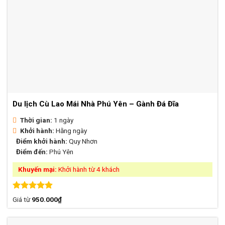
Du lịch Cù Lao Mái Nhà Phú Yên – Gành Đá Đĩa
Thời gian:
1 ngày
Khởi hành:
Hằng ngày
Điểm khởi hành:
Quy Nhơn
Điểm đến:
Phú Yên
Khuyến mại:
Khởi hành từ 4 khách
Được xếp
Giá từ
950.000
₫
hạng
4.88
5 sao