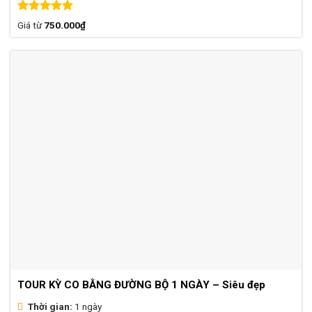
Được xếp
Giá từ
750.000
₫
hạng
4.88
5 sao
TOUR KỲ CO BẰNG ĐƯỜNG BỘ 1 NGÀY – Siêu đẹp
Thời gian:
1 ngày