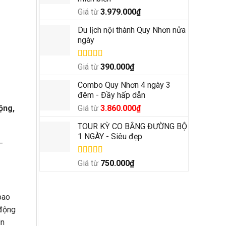
Giá từ
3.979.000
₫
Du lịch nội thành Quy Nhơn nửa
ngày
Được xếp
Giá từ
390.000
₫
hạng
5.00
5
sao
Combo Quy Nhơn 4 ngày 3
đêm - Đầy hấp dẫn
Giá
Giá
ộng,
Giá từ
3.860.000
₫
gốc
hiện
TOUR KỲ CO BẰNG ĐƯỜNG BỘ
là:
tại
1 NGÀY - Siêu đẹp
4.500.000₫.
là:
–
3.860.000₫.
Được xếp
Giá từ
750.000
₫
hạng
5.00
5
sao
bao
 động
ìn