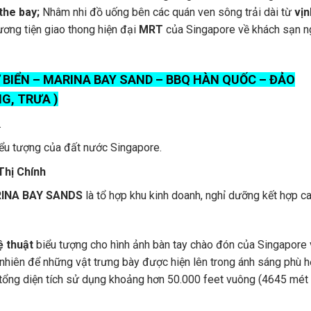
the bay;
Nhâm nhi đồ uống bên các quán ven sông trải dài từ
vịn
ơng tiện giao thong hiện đại
MRT
của Singapore về khách sạn n
 BIỂN – MARINA BAY SAND – BBQ HÀN QUỐC – ĐẢO
G, TRƯA )
.
̉u tượng của đất nước Singapore.
Thị Chính
INA BAY SANDS
là tổ hợp khu kinh doanh, nghỉ dưỡng kết hợp ca
ệ thuật
biểu tượng cho hình ảnh bàn tay chào đón của Singapore 
 nhiên để những vật trưng bày được hiện lên trong ánh sáng phù 
 tổng diện tích sử dụng khoảng hơn 50.000 feet vuông (4645 mét