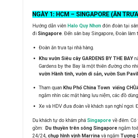
NGÀY 1:
HCM – SINGAPORE (ĂN TRƯA,
Hướng dẫn viên
Halo Quy Nhơn
đón đoàn tại sâ
đi
Singapore
. Đến sân bay Singapore, Đoàn làm t
Đoàn ăn trưa tại nhà hàng.
Khu vườn Siêu cây GARDENS BY THE BAY
nằ
Gardens by the Bay là một thiên đường cho nh
vườn Hành tinh, vườn di sản, vườn Sun Pavi
Tham quan
Khu Phố China Town
viếng CHÙ
ngắm nhìn các mặt hàng lưu niệm, các đồ dùng
Xe và HDV đưa đoàn về khách sạn nghỉ ngơi. Đ
Du khách tự do khám phá
Singapore
về đêm. Có
gồm:
Du thuyền trên sông Singapore
ngắm toàn
24/24,
chụp hình vịnh Marrina
và ngắm
Tượng S