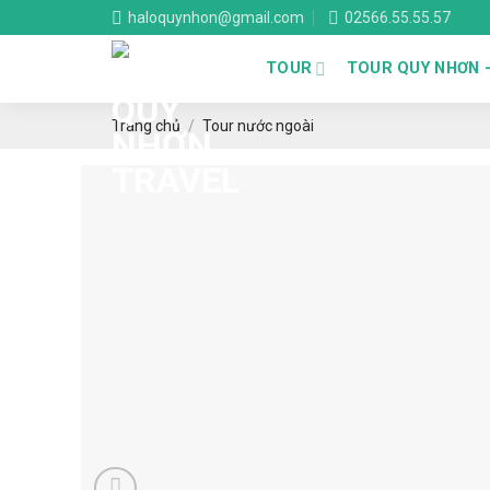
Skip
haloquynhon@gmail.com
02566.55.55.57
to
content
TOUR
TOUR QUY NHƠN 
Trang chủ
/
Tour nước ngoài