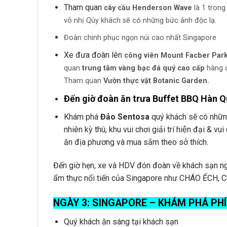
Tham quan
cây cầu Henderson Wave
là 1 trong
vô nhị Qúy khách sẽ có những bức ảnh độc lạ.
Đoàn chinh phục ngọn núi cao nhất Singapore
Xe đưa đoàn lên
công viên Mount Facber Park
quan
trung tâm vàng bạc đá quý
cao cấp
hàng đầ
Tham quan
Vườn thực vật Botanic Garden.
Đến giờ đoàn ăn trưa
Buffet BBQ Hàn Q
Khám phá
Đảo Sentosa
quý khách sẽ có nhữ
nhiên kỳ thú, khu vui chơi giải trí hiện đạ
ăn địa phương và mua sắm theo sở thích.
Đến giờ hẹn, xe và HDV đón đoàn về khách sạn n
ẩm thực nổi tiến của Singapore như CHÁO ẾCH,
NGÀY 3:
SINGAPORE – KHÁM PHÁ PHÍA
Quý khách ăn sáng tại khách sạn