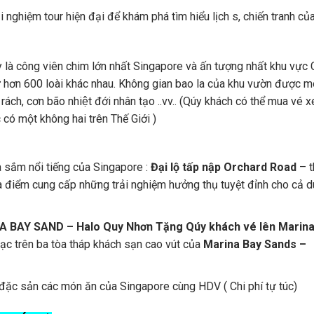
 nghiệm tour hiện đại để khám phá tìm hiểu lịch s, chiến tranh củ
là công viên chim lớn nhất Singapore và ấn tượng nhất khu vực
từ hơn 600 loài khác nhau. Không gian bao la của khu vườn được 
óc rách, cơn bão nhiệt đới nhân tạo ..vv.. (Qúy khách có thể mua vé 
có một không hai trên Thế Giới )
 sắm nổi tiếng của Singapore :
Đại lộ tấp nập Orchard Road
– t
 điểm cung cấp những trải nghiệm hưởng thụ tuyệt đỉnh cho cả d
 BAY SAND – Halo Quy Nhơn Tặng Qúy khách vé lên Marina
lạc trên ba tòa tháp khách sạn cao vút của
Marina Bay Sands –
 đặc sản các món ăn của Singapore cùng HDV ( Chi phí tự túc)