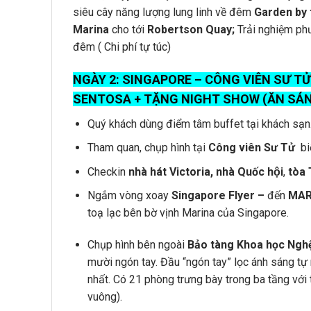
siêu cây năng lượng lung linh về đêm
Garden by 
Marina
cho tới
Robertson Quay;
Trải nghiệm phư
đêm ( Chi phí tự túc)
NGÀY 2:
SINGAPORE – CÔNG VIÊN SƯ TỬ
SENTOSA + TẶNG NIGHT SHOW (ĂN SÁN
Quý khách dùng điểm tâm buffet tại khách sạn
Tham quan, chụp hình tại
Công viên Sư Tử
biê
Checkin
nhà hát Victoria, nhà Quốc hội
,
tòa 
Ngắm vòng xoay
Singapore Flyer –
đến
MAR
toạ lạc bên bờ vịnh Marina của Singapore.
Chụp hình bên ngoài ​
Bảo tàng Khoa học Ngh
mười ngón tay. Đầu “ngón tay” lọc ánh sáng tự
nhất. Có 21 phòng trưng bày trong ba tầng với
vuông).