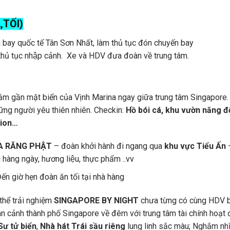
TỐI)
n bay quốc tế Tân Sơn Nhất, làm thủ tục đón chuyến bay
hủ tục nhập cảnh. Xe và HDV đưa đoàn về trung tâm.
m gần mặt biển của Vịnh Marina ngay giữa trung tâm Singapore.
ững người yêu thiên nhiên. Checkin:
Hồ bói cá, khu vườn năng đ
lion…
A RĂNG PHẬT
– đoàn khởi hành đi ngang qua
khu vực Tiểu Ấn
 hàng ngày, hương liệu, thực phẩm ..vv
ến giờ hẹn đoàn ăn tối tại nhà hàng
 thể trải nghiệm
SINGAPORE BY NIGHT
chưa từng có cùng HDV 
 cảnh thành phố Singapore về đêm với trung tâm tài chính hoạt
ư tử biển
,
Nhà hát Trái sầu riêng
lung linh sắc màu; Nghắm nh