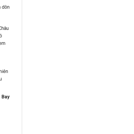
a dôn
 Châu
mô
xem
hiên
u
 Bay