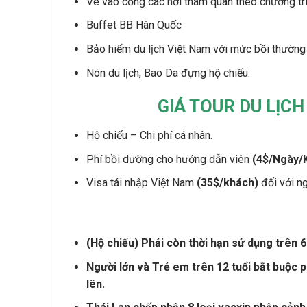
Vé vào cổng các nơi tham quan theo chương trì
Buffet BB Hàn Quốc
Bảo hiểm du lịch Việt Nam với mức bồi thường
Nón du lịch, Bao Da đựng hộ chiếu.
GIÁ TOUR DU LỊC
Hộ chiếu – Chi phí cá nhân.
Phí bồi dưỡng cho hướng dẫn viên
(4$/Ngày/
Visa tái nhập Việt Nam
(35$/khách)
đối với ng
(Hộ chiếu) Phải còn thời hạn sử dụng trên 6
Người lớn và Trẻ em trên 12 tuổi bắt buộc 
lên
.