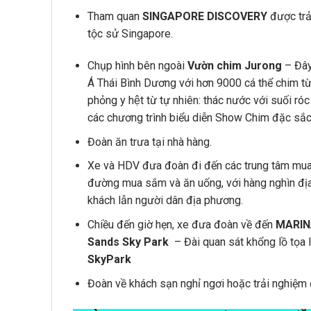
Tham quan
SINGAPORE DISCOVERY
được trải
tộc sử Singapore.
Chụp hình bên ngoài
Vườn chim Jurong
– Đây 
Á Thái Bình Dương với hơn 9000 cá thể chim 
phỏng y hệt từ tự nhiên: thác nước với suối r
các chương trình biểu diễn Show Chim đặc sắc 
Đoàn ăn trưa tại nhà hàng.
Xe và HDV đưa đoàn đi đến các trung tâm mua
đường mua sắm và ăn uống, với hàng nghìn địa
khách lẫn người dân địa phương.
Chiều đến giờ hẹn, xe đưa đoàn về đến
MARINA
Sands Sky Park
– Đài quan sát khổng lồ tọa 
SkyPark
Đoàn về khách sạn nghỉ ngơi hoặc trải nghiệm