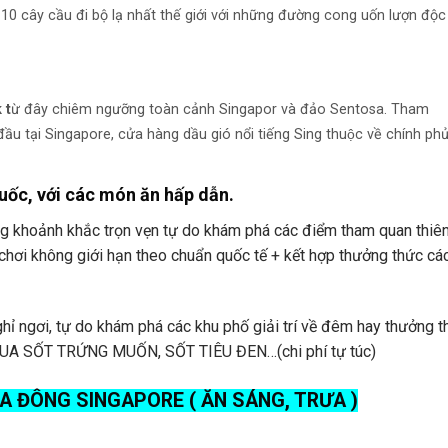
 10 cây cầu đi bộ lạ nhất thế giới với những đường cong uốn lượn độc
 t
ừ đây chiêm ngưỡng toàn cảnh Singapor và đảo Sentosa. Tham
u tại Singapore, cửa hàng dầu gió nổi tiếng Sing thuộc về chính phủ
uốc
, với các món ăn hấp dẫn.
ng khoảnh khắc trọn vẹn tự do khám phá các điểm tham quan thiê
i & vui chơi không giới hạn theo chuẩn quốc tế + kết hợp thưởng thức c
ghỉ ngơi, tự do khám phá các khu phố giải trí về đêm hay thưởng 
 CUA SỐT TRỨNG MUỐN, SỐT TIÊU ĐEN…(chi phí tự túc)
 ĐÔNG SINGAPORE ( ĂN SÁNG, TRƯA )