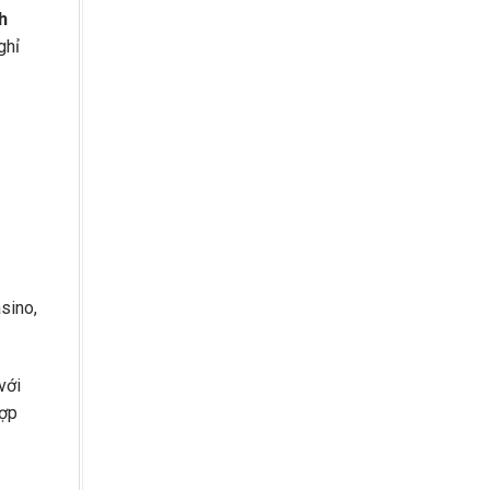
h
ghỉ
sino,
với
hợp