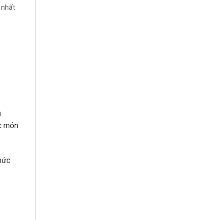
 nhất
.
n
ác món
thức