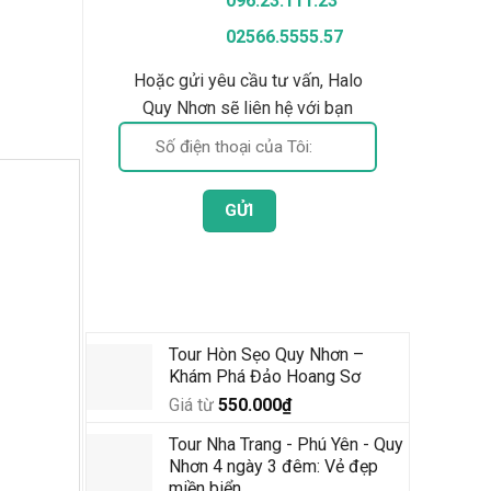
096.23.111.23
02566.5555.57
Hoặc gửi yêu cầu tư vấn, Halo
Quy Nhơn sẽ liên hệ với bạn
Tour Mới Nhất
Tour Hòn Sẹo Quy Nhơn –
Khám Phá Đảo Hoang Sơ
Giá từ
550.000
₫
Tour Nha Trang - Phú Yên - Quy
Nhơn 4 ngày 3 đêm: Vẻ đẹp
miền biển