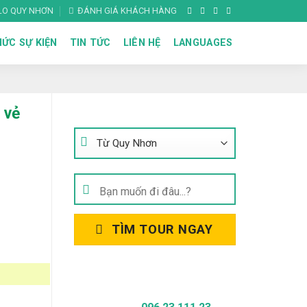
ALO QUY NHƠN
ĐÁNH GIÁ KHÁCH HÀNG
ỨC SỰ KIỆN
TIN TỨC
LIÊN HỆ
LANGUAGES
TÌM KIẾM TOUR
 vẻ
Tìm
kiếm:
TÌM TOUR NGAY
Gọi Để Được Tư Vấn