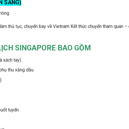
N SÁNG)
phòng
làm thủ tục, chuyến bay về Vietnam Kết thúc chuyến tham quan –
 LỊCH SINGAPORE BAO GỒM
 xách tay).
 phụ thu xăng dầu.
)
uốt tuyến.