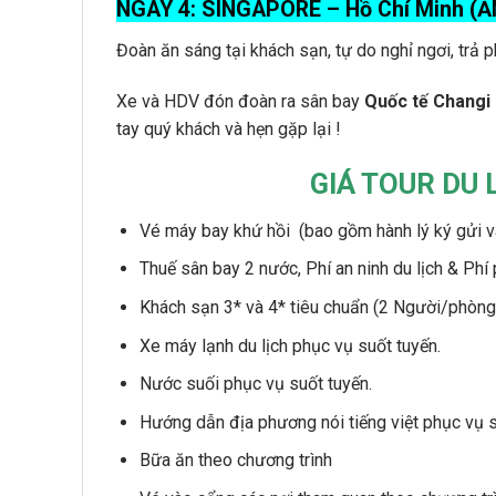
NGÀY 4:
SINGAPORE – Hồ Chí Minh (Ă
Đoàn ăn sáng tại khách sạn, tự do nghỉ ngơi, trả 
Xe và HDV đón đoàn ra sân bay
Quốc tế Changi
tay quý khách và hẹn gặp lại !
GIÁ TOUR DU
Vé máy bay khứ hồi (bao gồm hành lý ký gửi và
Thuế sân bay 2 nước, Phí an ninh du lịch & Phí
Khách sạn 3* và 4* tiêu chuẩn (2 Người/phòng
Xe máy lạnh du lịch phục vụ suốt tuyến.
Nước suối phục vụ suốt tuyến.
Hướng dẫn địa phương nói tiếng việt phục vụ s
Bữa ăn theo chương trình