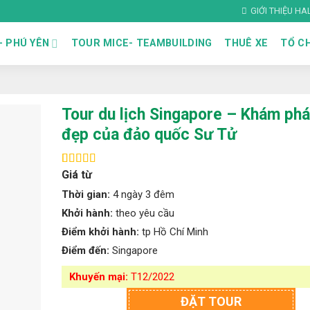
GIỚI THIỆU H
– PHÚ YÊN
TOUR MICE- TEAMBUILDING
THUÊ XE
TỔ CH
Tour du lịch Singapore – Khám phá
đẹp của đảo quốc Sư Tử
Giá từ
4.71
7
trên 5
dựa trên
Thời gian:
4 ngày 3 đêm
đánh giá
Khởi hành:
theo yêu cầu
Điểm khởi hành:
tp Hồ Chí Minh
Điểm đến:
Singapore
Khuyến mại:
T12/2022
ĐẶT TOUR