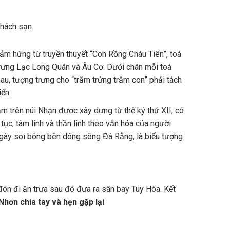
hách sạn.
ảm hứng từ truyền thuyết “Con Rồng Cháu Tiên”, toà
trưng Lạc Long Quân và Âu Cơ. Dưới chân mỗi toà
hau, tượng trưng cho “trăm trứng trăm con” phải tách
ển.
 trên núi Nhạn được xây dựng từ thế kỷ thứ XII, có
tục, tâm linh và thần linh theo văn hóa của người
gày soi bóng bên dòng sông Đà Rằng, là biểu tượng
đón đi ăn trưa sau đó đưa ra sân bay Tuy Hòa. Kết
hơn chia tay và hẹn gặp lại