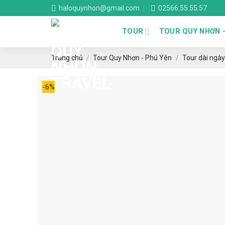
Skip
haloquynhon@gmail.com
02566.55.55.57
to
content
TOUR
TOUR QUY NHƠN 
Trang chủ
/
Tour Quy Nhơn - Phú Yên
/
Tour dài ngày
-6%