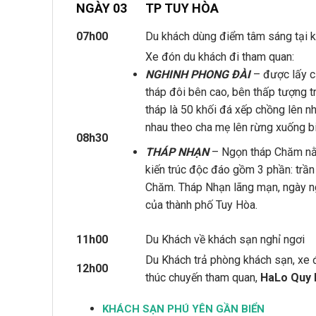
NGÀY 03
TP TUY HÒA
07h00
Du khách dùng điểm tâm sáng tại k
Xe đón du khách đi tham quan:
NGHINH PHONG ĐÀI
– được lấy c
tháp đôi bên cao, bên thấp tượng 
tháp là 50 khối đá xếp chồng lên n
nhau theo cha mẹ lên rừng xuống bi
08h30
THÁP NHẠN
– Ngọn tháp Chăm nằm
kiến trúc độc đáo gồm 3 phần: trần 
Chăm. Tháp Nhạn lãng mạn, ngày n
của thành phố Tuy Hòa.
11h00
Du Khách về khách sạn nghỉ ngơi
Du Khách trả phòng khách sạn, xe 
12h00
thúc chuyến tham quan,
HaLo Quy N
KHÁCH SẠN PHÚ YÊN GẦN BIỂN