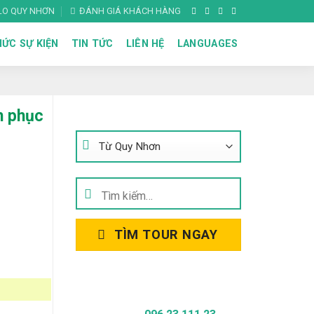
ALO QUY NHƠN
ĐÁNH GIÁ KHÁCH HÀNG
ỨC SỰ KIỆN
TIN TỨC
LIÊN HỆ
LANGUAGES
TÌM KIẾM TOUR
h phục
Tìm
kiếm:
TÌM TOUR NGAY
Gọi Để Được Tư Vấn