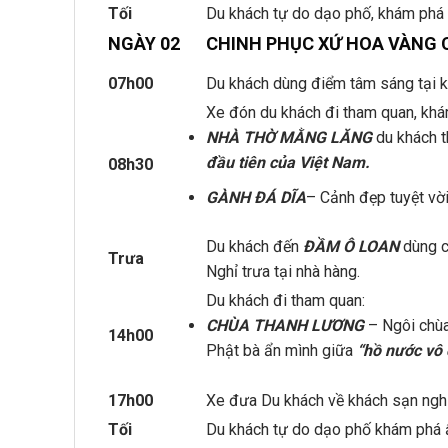
Tối
Du khách tự do dạo phố, khám phá
NGÀY 02
CHINH PHỤC XỨ HOA VÀNG 
07h00
Du khách dùng điểm tâm sáng tại k
Xe đón du khách đi tham quan, khá
NHÀ THỜ MẰNG LĂNG
du khách t
đầu tiên của Việt Nam.
08h30
GÀNH ĐÁ DĨA
– Cảnh đẹp tuyệt vờ
Du khách đến
ĐẦM Ô LOAN
dùng c
Trưa
Nghỉ trưa tại nhà hàng.
Du khách đi tham quan:
CHÙA THANH L
ƯƠ
NG
– Ngôi chùa 
14h00
Phật bà ẩn mình giữa
“hồ nước vô
17h00
Xe đưa Du khách về khách sạn nghỉ
Tối
Du khách tự do dạo phố khám phá 