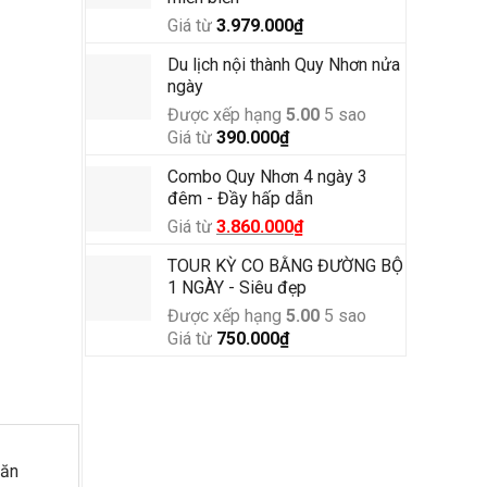
Giá từ
3.979.000
₫
Du lịch nội thành Quy Nhơn nửa
ngày
Được xếp hạng
5.00
5 sao
Giá từ
390.000
₫
Combo Quy Nhơn 4 ngày 3
đêm - Đầy hấp dẫn
Giá từ
Giá
3.860.000
₫
Giá
gốc
hiện
TOUR KỲ CO BẰNG ĐƯỜNG BỘ
là:
tại
1 NGÀY - Siêu đẹp
4.500.000₫.
là:
Được xếp hạng
5.00
5 sao
3.860.000₫.
Giá từ
750.000
₫
 ăn