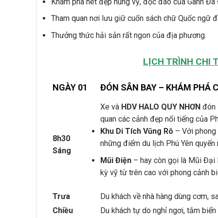
Khám phá nét đẹp hùng vỹ, độc đáo của Gành Đá 
Tham quan nơi lưu giữ cuốn sách chữ Quốc ngữ đầ
Thưởng thức hải sản rất ngon của địa phương.
LỊCH TRÌNH CHI 
NGÀY 01
ĐÓN SÂN BAY – KHÁM PHÁ 
Xe và
HDV HALO QUY NHƠN
đón 
quan các cảnh đẹp nổi tiếng của Ph
Khu Di Tích Vũng Rô
– Với phong 
8h30
những điểm du lịch Phú Yên quyến r
Sáng
Mũi Điện
– hay còn gọi là Mũi Đại 
kỳ vỹ từ trên cao với phong cảnh b
Trưa
Du khách về nhà hàng dùng cơm, sa
Chiều
Du khách tự do nghỉ ngơi, tắm biển