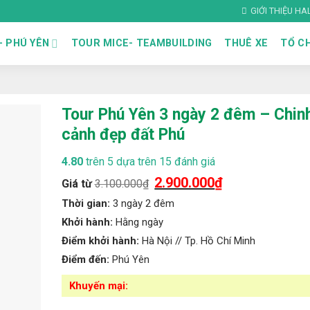
GIỚI THIỆU H
– PHÚ YÊN
TOUR MICE- TEAMBUILDING
THUÊ XE
TỔ CH
Tour Phú Yên 3 ngày 2 đêm – Chin
cảnh đẹp đất Phú
4.80
trên 5 dựa trên
15
đánh giá
Giá
2.900.000
₫
Giá
Giá từ
3.100.000
₫
gốc
hiện
là:
tại
Thời gian:
3 ngày 2 đêm
3.100.000₫.
là:
Khởi hành:
Hằng ngày
2.900.000₫.
Điểm khởi hành:
Hà Nội // Tp. Hồ Chí Minh
Điểm đến:
Phú Yên
Khuyến mại: