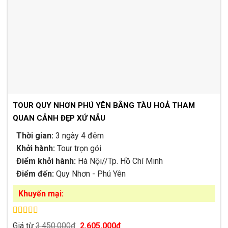
TOUR QUY NHƠN PHÚ YÊN BẰNG TÀU HOẢ THAM
QUAN CẢNH ĐẸP XỨ NẪU
Thời gian:
3 ngày 4 đêm
Khởi hành:
Tour trọn gói
Điểm khởi hành:
Hà Nội//Tp. Hồ Chí Minh
Điểm đến:
Quy Nhơn - Phú Yên
Khuyến mại:
Được xếp
Giá
Giá
Giá từ
3.450.000
₫
2.605.000
₫