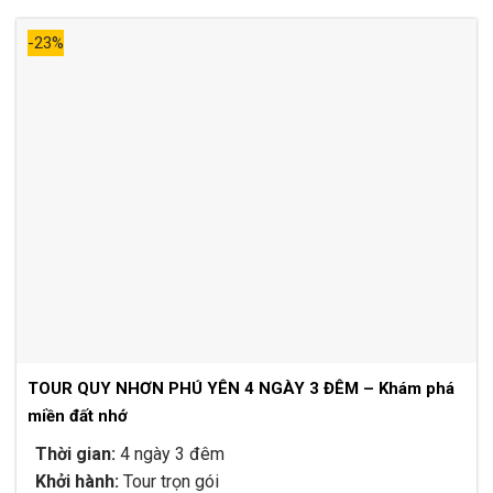
sao
là:
tại
4.780.000₫.
là:
-23%
3.680.000₫.
TOUR QUY NHƠN PHÚ YÊN 4 NGÀY 3 ĐÊM – Khám phá
miền đất nhớ
Thời gian:
4 ngày 3 đêm
Khởi hành:
Tour trọn gói