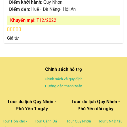
Điểm khởi hành:
Quy Nhơn
Điểm đến:
Huế - Đà Nẵng- Hội An
Khuyến mại:
T12/2022
Được xếp
Giá từ
hạng
4.57
5 sao
Chính sách hỗ trợ
Chính sách và quy định
Hướng dẫn thanh toán
Tour du lịch Quy Nhơn -
Tour du lịch Quy Nhơn -
Phú Yên 1 ngày
Phú Yên dài ngày
Tour Hòn Khô -
Tour Gành Đá
Tour Quy Nhơn
Tour 3N4Đ tàu