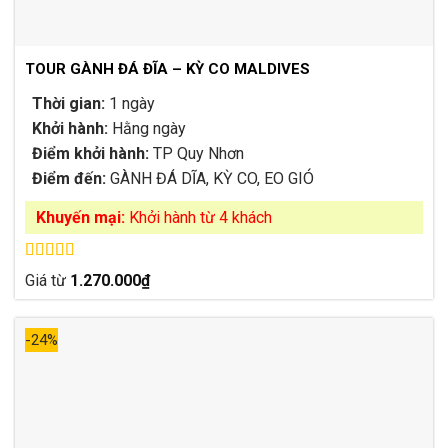
TOUR GÀNH ĐÁ ĐĨA – KỲ CO MALDIVES
Thời gian:
1 ngày
Khởi hành:
Hằng ngày
Điểm khởi hành:
TP Quy Nhơn
Điểm đến:
GÀNH ĐÁ DĨA, KỲ CO, EO GIÓ
Khuyến mại:
Khởi hành từ 4 khách
Được xếp
Giá từ
1.270.000
₫
hạng
4.80
5
sao
-24%