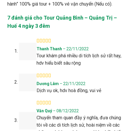
hành” 100% giá tour + 100% vé vận chuyển (Nếu có).
7 đánh giá cho
Tour Quảng Bình – Quảng Trị –
Huế 4 ngày 3 đêm
Được xếp
Thanh Thanh
–
22/11/2022
hạng
5
5 sao
Tour khám phá nhiều di tích lịch sử rất hay,
hdv hiểu biết sâu rộng
Được xếp
Dương Lâm
–
22/11/2022
hạng
4
5
Dịch vụ ok, hdv hoà đồng, vui vẻ
sao
Được xếp
Văn Quý
–
08/12/2022
hạng
5
5 sao
Chuyến tham quan đầy ý nghĩa, đưa chúng
tôi về các di tích lịch sử, hoài niệm về các