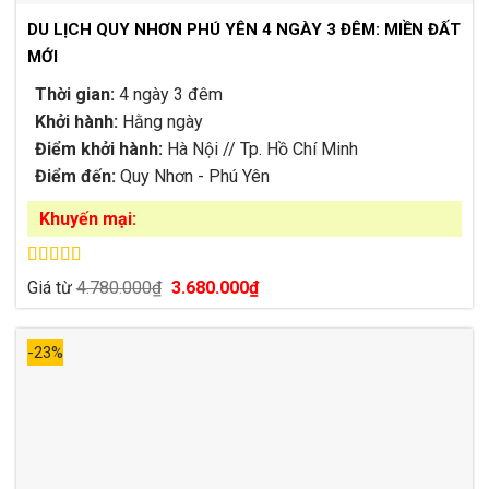
DU LỊCH QUY NHƠN PHÚ YÊN 4 NGÀY 3 ĐÊM: MIỀN ĐẤT
MỚI
Thời gian:
4 ngày 3 đêm
Khởi hành:
Hằng ngày
Điểm khởi hành:
Hà Nội // Tp. Hồ Chí Minh
Điểm đến:
Quy Nhơn - Phú Yên
Khuyến mại:
Được xếp
Giá
Giá
Giá từ
4.780.000
₫
3.680.000
₫
hạng
4.93
5
gốc
hiện
sao
là:
tại
4.780.000₫.
là:
-23%
3.680.000₫.