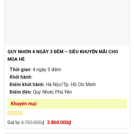
QUY NHƠN 4 NGÀY 3 ĐÊM – SIÊU KHUYẾN MÃI CHO
MÙA HÈ
Thời gian:
4 ngày 3 đêm
Khởi hành:
Điểm khởi hành:
Hà Nội//Tp. Hồ Chí Minh
Điểm đến:
Quy Nhơn; Phú Yên
Khuyến mại:
Được xếp
Giá
Giá
Giá từ
4.730.000
₫
3.860.000
₫
hạng
5.00
5
gốc
hiện
sao
là:
tại