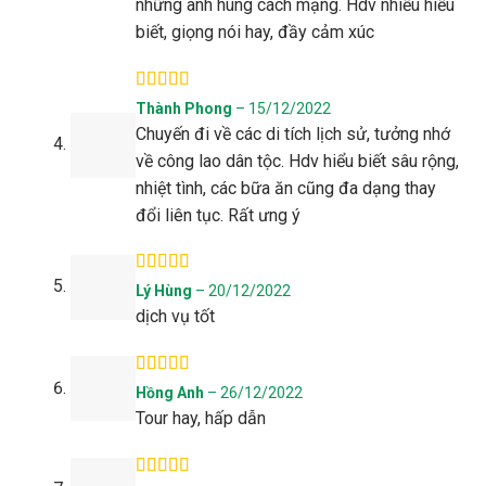
những anh hùng cách mạng. Hdv nhiều hiểu
biết, giọng nói hay, đầy cảm xúc
Được xếp
Thành Phong
–
15/12/2022
hạng
5
5 sao
Chuyến đi về các di tích lịch sử, tưởng nhớ
về công lao dân tộc. Hdv hiểu biết sâu rộng,
nhiệt tình, các bữa ăn cũng đa dạng thay
đổi liên tục. Rất ưng ý
Được xếp
Lý Hùng
–
20/12/2022
hạng
5
5 sao
dịch vụ tốt
Được xếp
Hồng Anh
–
26/12/2022
hạng
5
5 sao
Tour hay, hấp dẫn