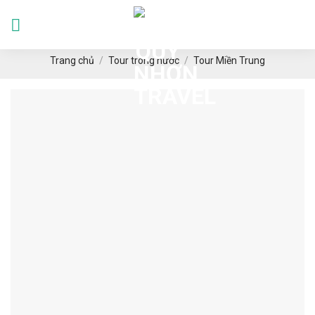
Skip
to
Languages
content
Trang chủ
/
Tour trong nước
/
Tour Miền Trung