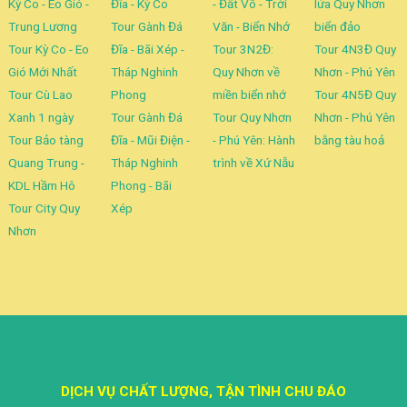
Kỳ Co - Eo Gió -
Đĩa - Kỳ Co
- Đất Võ - Trời
lửa Quy Nhơn
Trung Lương
Tour Gành Đá
Văn - Biển Nhớ
biển đảo
Tour Kỳ Co - Eo
Đĩa - Bãi Xép -
Tour 3N2Đ:
Tour 4N3Đ Quy
Gió Mới Nhất
Tháp Nghinh
Quy Nhơn về
Nhơn - Phú Yên
Tour Cù Lao
Phong
miền biển nhớ
Tour 4N5Đ Quy
Xanh 1 ngày
Tour Gành Đá
Tour Quy Nhơn
Nhơn - Phú Yên
Tour Bảo tàng
Đĩa - Mũi Điện -
- Phú Yên: Hành
bằng tàu hoả
Quang Trung -
Tháp Nghinh
trình về Xứ Nẫu
KDL Hầm Hô
Phong - Bãi
Tour City Quy
Xép
Nhơn
DỊCH VỤ CHẤT LƯỢNG, TẬN TÌNH CHU ĐÁO