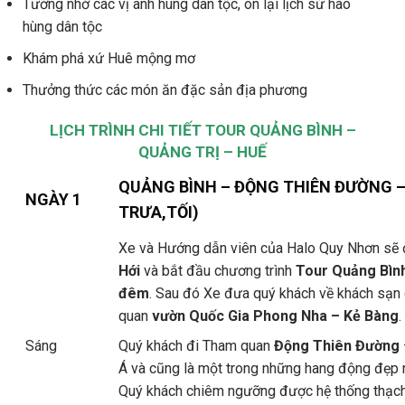
Tưởng nhớ các vị anh hùng dân tộc, ôn lại lịch sử hào
hùng dân tộc
Khám phá xứ Huê mộng mơ
Thưởng thức các món ăn đặc sản địa phương
LỊCH TRÌNH CHI TIẾT
TOUR QUẢNG BÌNH –
QUẢNG TRỊ – HUẾ
QUẢNG BÌNH – ĐỘNG THIÊN ĐƯỜNG 
NGÀY 1
TRƯA,TỐI)
Xe và Hướng dẫn viên của Halo Quy Nhơn sẽ 
Hới
và bắt đầu chương trình
Tour Quảng Bình
đêm
. Sau đó Xe đưa quý khách về khách sạn g
quan
vườn Quốc Gia Phong Nha – Kẻ Bàng
.
Sáng
Quý khách đi Tham quan
Động Thiên Đường
Á và cũng là một trong những hang động đẹp
Quý khách chiêm ngưỡng được hệ thống thạch 