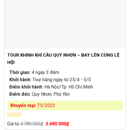
TOUR KHINH KHÍ CẦU QUY NHƠN – BAY LÊN CÙNG LỄ
HỘI
Thời gian:
4 ngày 3 đêm
Khởi hành:
Tour hằng ngày từ 25/4 - 5/5
Điểm khởi hành:
Hà Nội//Tp. Hồ Chí Minh
Điểm đến:
Quy Nhơn; Phú Yên
Khuyến mại:
T5/2023
Được xếp
Giá
Giá
Giá từ
4.780.000
₫
3.680.000
₫
hạng
5.00
5
gốc
hiện