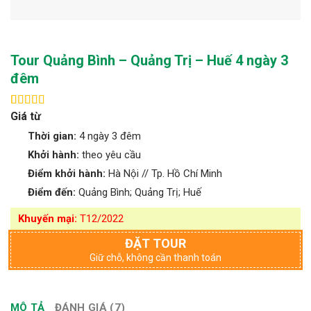
Tour Quảng Bình – Quảng Trị – Huế 4 ngày 3
đêm
Giá từ
4.86
7
trên 5
dựa trên
Thời gian:
4 ngày 3 đêm
đánh giá
Khởi hành:
theo yêu cầu
Điểm khởi hành:
Hà Nội // Tp. Hồ Chí Minh
Điểm đến:
Quảng Bình; Quảng Trị; Huế
Khuyến mại:
T12/2022
ĐẶT TOUR
Giữ chỗ, không cần thanh toán
MÔ TẢ
ĐÁNH GIÁ (7)