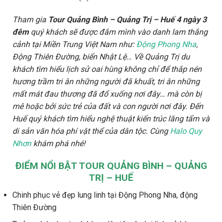
Tham gia
Tour Quảng Bình – Quảng Trị – Huế 4 ngày 3
đêm
quý khách sẽ được đắm mình vào danh lam thắng
cảnh tại Miền Trung Việt Nam như:
Động Phong Nha
,
Động Thiên Đường, biển Nhật Lệ… Về Quảng Trị du
khách tìm hiểu lịch sử oai hùng không chỉ để thắp nén
hương trầm tri ân những người đã khuất, tri ân những
mất mát đau thương đã đổ xuống nơi đây… mà còn bị
mê hoặc bởi sức trẻ của đất và con người nơi đây. Đến
Huế quý khách tìm hiểu nghệ thuật kiến trúc lăng tẩm và
di sản văn hóa phí vật thể của dân tộc. Cùng
Halo Quy
Nhơn
khám phá nhé!
ĐIỂM NỔI BẬT TOUR QUẢNG BÌNH – QUẢNG
TRỊ – HUẾ
Chinh phục vẻ đẹp lung linh tại Động Phong Nha, động
Thiên Đường