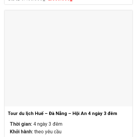
hạng
4.80
5
gốc
hiện
sao
là:
tại
3.450.000₫.
là:
2.605.000₫.
Tour du lịch Huế – Đà Nẵng – Hội An 4 ngày 3 đêm
Thời gian:
4 ngày 3 đêm
Khởi hành:
theo yêu cầu