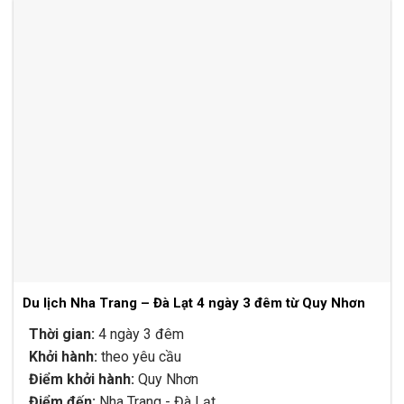
4.730.000₫.
là:
3.860.000₫.
Du lịch Nha Trang – Đà Lạt 4 ngày 3 đêm từ Quy Nhơn
Thời gian:
4 ngày 3 đêm
Khởi hành:
theo yêu cầu
Điểm khởi hành:
Quy Nhơn
Điểm đến:
Nha Trang - Đà Lạt