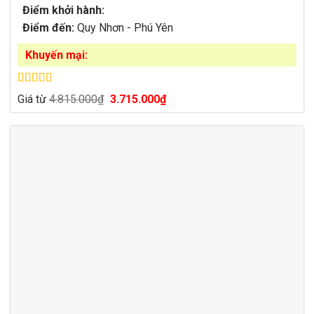
Điểm khởi hành:
Điểm đến:
Quy Nhơn - Phú Yên
Khuyến mại:
Được xếp
Giá
Giá
Giá từ
4.815.000
₫
3.715.000
₫
hạng
4.79
5
gốc
hiện
sao
là:
tại
4.815.000₫.
là:
3.715.000₫.