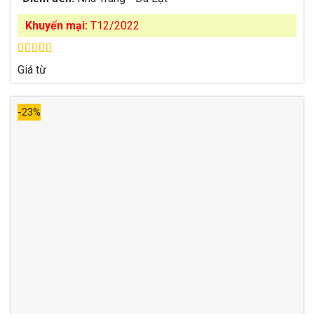
Khuyến mại:
T12/2022
Được xếp
Giá từ
hạng
4.86
5
sao
-23%