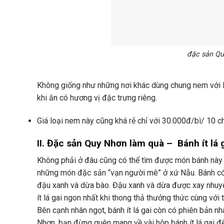
đặc sản Qu
Không giống như những nơi khác dùng chung nem với l
khi ăn có hương vị đặc trưng riêng.
Giá loại nem này cũng khá rẻ chỉ với 30.000đ/bì/ 10 c
II. Đặc sản Quy Nhơn làm quà – Bánh ít lá 
Không phải ở đâu cũng có thể tìm được món bánh này vì
những món đặc sản “vạn người mê” ở xứ Nẫu. Bánh có
đậu xanh và dừa bào. Đậu xanh và dừa được xay nhuyễn
ít lá gai ngon nhất khi thong thả thưởng thức cùng với 
Bên cạnh nhân ngọt, bánh ít lá gai còn có phiên bản nh
Nhơn, bạn đừng quên mang về vài hộp bánh ít lá gai đ