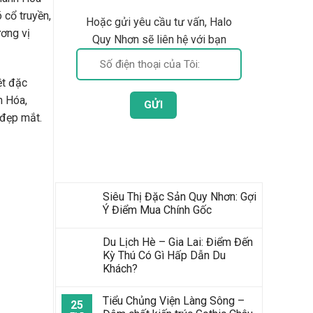
cổ truyền,
Hoặc gửi yêu cầu tư vấn, Halo
ơng vị
Quy Nhơn sẽ liên hệ với bạn
ệt đặc
h Hóa,
 đẹp mắt.
Bài Viết Mới Nhất
Siêu Thị Đặc Sản Quy Nhơn: Gợi
Ý Điểm Mua Chính Gốc
Du Lịch Hè – Gia Lai: Điểm Đến
Kỳ Thú Có Gì Hấp Dẫn Du
Khách?
Tiểu Chủng Viện Làng Sông –
25