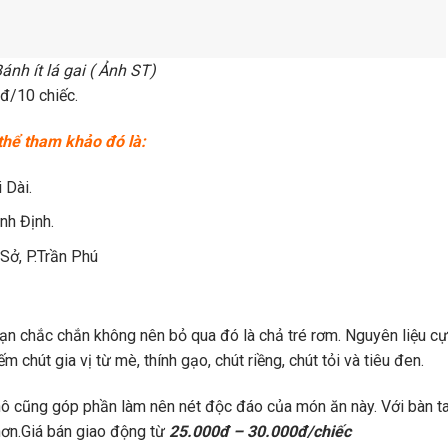
ánh ít lá gai ( Ảnh ST)
0đ/10 chiếc.
 thể tham khảo đó là:
 Dài.
nh Định.
Sở, P.Trần Phú
n chắc chắn không nên bỏ qua đó là chả tré rơm. Nguyên liệu c
m chút gia vị từ mè, thính gạo, chút riềng, chút tỏi và tiêu đen.
hô cũng góp phần làm nên nét độc đáo của món ăn này. Với bàn t
hơn.Giá bán giao động từ
25.000đ – 30.000đ/chiếc