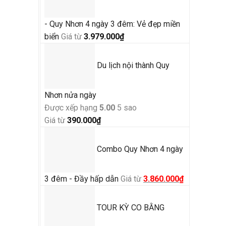
- Quy Nhơn 4 ngày 3 đêm: Vẻ đẹp miền
biển
Giá từ
3.979.000
₫
Du lịch nội thành Quy
Nhơn nửa ngày
Được xếp hạng
5.00
5 sao
Giá từ
390.000
₫
Combo Quy Nhơn 4 ngày
3 đêm - Đầy hấp dẫn
Giá từ
Giá
3.860.000
₫
Giá
gốc
hiện
là:
tại
TOUR KỲ CO BẰNG
4.500.000₫.
là: