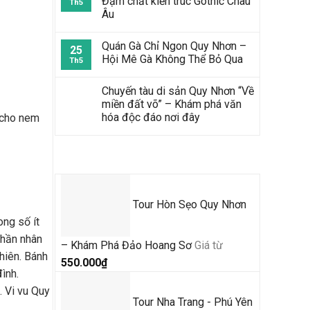
Đậm chất kiến trúc Gothic Châu
Th5
Âu
Quán Gà Chỉ Ngon Quy Nhơn –
25
Hội Mê Gà Không Thể Bỏ Qua
Th5
Chuyến tàu di sản Quy Nhơn “Về
miền đất võ” – Khám phá văn
hóa độc đáo nơi đây
 cho nem
Tour Mới Nhất
Tour Hòn Sẹo Quy Nhơn
ong số ít
phần nhân
– Khám Phá Đảo Hoang Sơ
Giá từ
hiên. Bánh
550.000
₫
ình.
. Vi vu Quy
Tour Nha Trang - Phú Yên