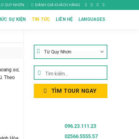
ALO QUY NHƠN
ĐÁNH GIÁ KHÁCH HÀNG
ỨC SỰ KIỆN
TIN TỨC
LIÊN HỆ
LANGUAGES
Tìm Kiếm Tour
hoang sơ,
Tìm
ú. Theo
kiếm:
TÌM TOUR NGAY
Gọi Để Được Tư Vấn
096.23.111.23
02566.5555.57
Khánh Hòa