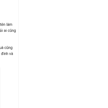
 tên làm
ải ai cũng
quà cũng
 đình và