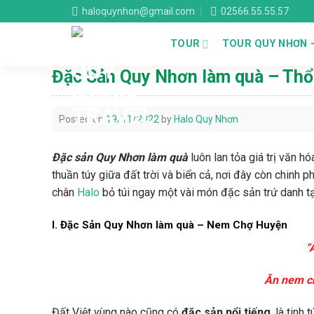
Skip
haloquynhon@gmail.com
02566.55.55.57
to
content
TOUR
TOUR QUY NHƠN 
Đặc Sản Quy Nhơn làm quà – Thổ
Posted on
19/11/2022
by
Halo Quy Nhơn
Đặc sản Quy Nhơn làm quà
luôn lan tỏa giá trị văn 
thuần túy giữa đất trời và biển cả, nơi đây còn chinh
chân
Halo
bỏ túi ngay một vài món đặc sản trứ danh tạ
I. Đặc Sản Quy Nhơn làm quà – Nem Chợ Huyện
“
Ăn nem c
Đất Việt vùng nào cũng có
đặc sản nổi tiếng
, là tin