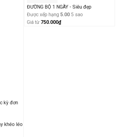
3.860.000₫.
ĐƯỜNG BỘ 1 NGÀY - Siêu đẹp
Được xếp hạng
5.00
5 sao
Giá từ
750.000
₫
ực kỳ đơn
ay khéo léo