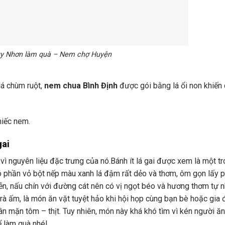
y Nhơn làm quà – Nem chợ Huyện
á chùm ruột,
nem chua Bình Định
được gói bằng lá ổi non khiến
hiếc nem.
gai
 nguyên liệu đặc trưng của nó.Bánh ít lá gai được xem là một tr
 phần vỏ bột nếp màu xanh lá đậm rất dẻo và thơm, ôm gọn lấy 
, nấu chín với đường cát nên có vị ngọt béo và hương thơm tự n
trà ấm, là món ăn vặt tuyệt hảo khi hội họp cùng bạn bè hoặc gia đ
ân mặn tôm – thịt. Tuy nhiên, món này khá khó tìm vì kén người ăn
ể làm quà nhé!