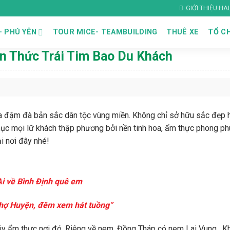
GIỚI THIỆU H
– PHÚ YÊN
TOUR MICE- TEAMBUILDING
THUÊ XE
TỔ CH
n Thức Trái Tim Bao Du Khách
hóa đậm đà bản sắc dân tộc vùng miền. Không chỉ sở hữu sắc đẹp 
 phục mọi lữ khách thập phương bởi nền tinh hoa, ẩm thực phong ph
i nơi đây nhé!
Ai về Bình Định quê em
hợ Huyện, đêm xem hát tuồng”
h túy ẩm thực nơi đó. Riêng về nem, Đồng Tháp có nem Lai Vung, 