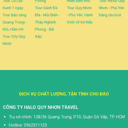
Tour Cù Lao
Phong
miền biển nhớ
Tour 4N5Đ Quy
Xanh 1 ngày
Tour Gành Đá
Tour Quy Nhơn
Nhơn - Phú Yên
Tour Bảo tàng
Đĩa - Mũi Điện -
- Phú Yên: Hành
bằng tàu hoả
Quang Trung -
Tháp Nghinh
trình về Xứ Nẫu
KDL Hầm Hô
Phong - Bãi
Tour City Quy
Xép
Nhơn
DỊCH VỤ CHẤT LƯỢNG, TẬN TÌNH CHU ĐÁO
CÔNG TY HALO QUY NHƠN TRAVEL
Trụ sở chính: 128/36 Quang Trung, P.10, Quận Gò Vấp, TP. HCM
Hotline: 0962311123