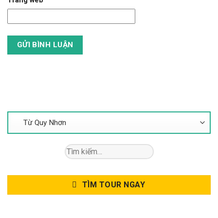
Trang web
Tìm Kiếm Tour
Tìm
kiếm:
TÌM TOUR NGAY
Gọi Để Được Tư Vấn