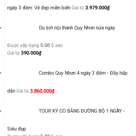
ngày 3 đêm: Vẻ đẹp miền biển
Giá từ
3.979.000
₫
Du lịch nội thành Quy Nhơn nửa ngày
Được xếp hạng
5.00
5 sao
Giá từ
390.000
₫
Combo Quy Nhơn 4 ngày 3 đêm - Đầy hấp
Giá
Giá
dẫn
Giá từ
3.860.000
₫
gốc
hiện
là:
tại
TOUR KỲ CO BẰNG ĐƯỜNG BỘ 1 NGÀY -
4.500.000₫.
là:
3.860.000₫.
Siêu đẹp