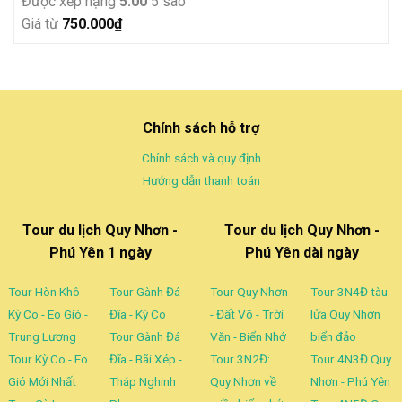
Được xếp hạng
5.00
5 sao
Giá từ
750.000
₫
Chính sách hỗ trợ
Chính sách và quy định
Hướng dẫn thanh toán
Tour du lịch Quy Nhơn -
Tour du lịch Quy Nhơn -
Phú Yên 1 ngày
Phú Yên dài ngày
Tour Hòn Khô -
Tour Gành Đá
Tour Quy Nhơn
Tour 3N4Đ tàu
Kỳ Co - Eo Gió -
Đĩa - Kỳ Co
- Đất Võ - Trời
lửa Quy Nhơn
Trung Lương
Tour Gành Đá
Văn - Biển Nhớ
biển đảo
Tour Kỳ Co - Eo
Đĩa - Bãi Xép -
Tour 3N2Đ:
Tour 4N3Đ Quy
Gió Mới Nhất
Tháp Nghinh
Quy Nhơn về
Nhơn - Phú Yên