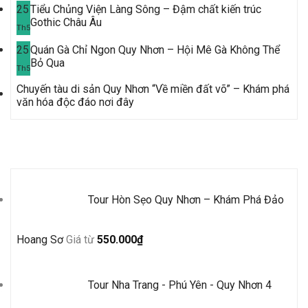
25
Tiểu Chủng Viện Làng Sông – Đậm chất kiến trúc
Gothic Châu Âu
Th5
25
Quán Gà Chỉ Ngon Quy Nhơn – Hội Mê Gà Không Thể
Bỏ Qua
Th5
Chuyến tàu di sản Quy Nhơn “Về miền đất võ” – Khám phá
văn hóa độc đáo nơi đây
Tour Mới Nhất
Tour Hòn Sẹo Quy Nhơn – Khám Phá Đảo
Hoang Sơ
Giá từ
550.000
₫
Tour Nha Trang - Phú Yên - Quy Nhơn 4