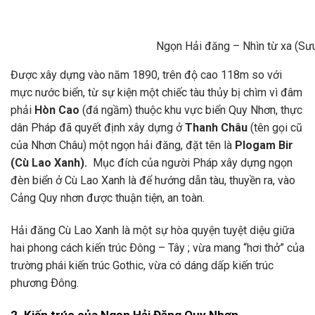
Ngọn Hải đăng – Nhìn từ xa (Sư
Được xây dựng vào năm 1890, trên độ cao 118m so với
mực nước biển, từ sự kiện một chiếc tàu thủy bị chìm vì đâm
phải
Hòn Cao
(đá ngầm) thuộc khu vực biển Quy Nhơn, thực
dân Pháp đã quyết định xây dựng ở
Thanh Châu
(tên gọi cũ
của Nhơn Châu) một ngọn hải đăng, đặt tên là
Plogam Bir
(Cù Lao Xanh).
Mục đích của người Pháp xây dựng ngọn
đèn biển ở Cù Lao Xanh là để hướng dẫn tàu, thuyền ra, vào
Cảng Quy nhơn được thuận tiện, an toàn.
Hải đăng Cù Lao Xanh là một sự hòa quyện tuyệt diệu giữa
hai phong cách kiến trúc Ðông – Tây ; vừa mang “hơi thở” của
trường phái kiến trúc Gothic, vừa có dáng dấp kiến trúc
phương Ðông.
2. Kiến trúc của Ngọn Hải Đăng Quy Nhơn