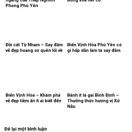
Phong Phú Yên
Đồi cát Từ Nham – Say đắm
Biển Vịnh Hòa Phú Yên có
vẻ đẹp hoang sơ quên lối về
gì hấp dẫn làm ta say đắm
Biển Vịnh Hòa – Khám phá
Bánh ít lá gai Bình Định –
vẻ đẹp tiềm ẩn ít ai biết đến
Thưởng thức hương vị Xứ
Nẫu
Để lại một bình luận