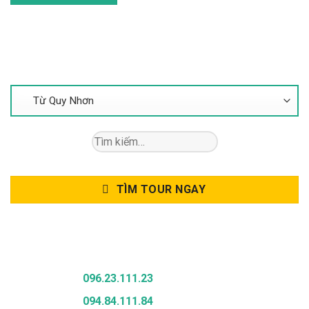
Tìm Kiếm Tour
Tìm
kiếm:
TÌM TOUR NGAY
Gọi Để Được Tư Vấn
096.23.111.23
094.84.111.84