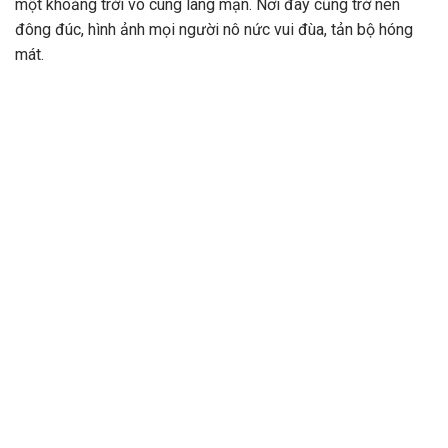
một khoảng trời vô cùng lãng mạn. Nơi đây cũng trở nên
đông đúc, hình ảnh mọi người nô nức vui đùa, tản bộ hóng
mát.