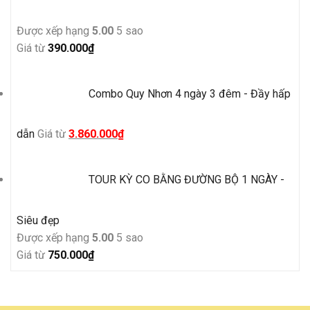
Được xếp hạng
5.00
5 sao
Giá từ
390.000
₫
Combo Quy Nhơn 4 ngày 3 đêm - Đầy hấp
Giá
Giá
dẫn
Giá từ
3.860.000
₫
gốc
hiện
là:
tại
TOUR KỲ CO BẰNG ĐƯỜNG BỘ 1 NGÀY -
4.500.000₫.
là:
3.860.000₫.
Siêu đẹp
Được xếp hạng
5.00
5 sao
Giá từ
750.000
₫