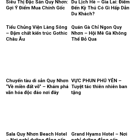
Siêu Thị Đặc Sản Quy Nhơn:
Du Lịch Hè – Gia Lai: Điểm
Gợi Ý Điểm Mua Chính Gốc
Đến Kỳ Thú Có Gì Hấp Dẫn
Du Khách?
Tiểu Chủng Viện Làng Sông
Quán Gà Chỉ Ngon Quy
– Đậm chất kiến trúc Gothic
Nhơn – Hội Mê Gà Không
Châu Âu
Thể Bỏ Qua
Chuyến tàu di sản Quy Nhơn
VỰC PHUN PHÚ YÊN –
“Về miền đất võ” – Khám phá
Tuyệt tác thiên nhiên ban
văn hóa độc đáo nơi đây
tặng
Sala Quy Nhơn Beach Hotel
Grand Hyams Hotel – Nơi
– Nơi nghỉ dưỡng đẳng cấp
nghỉ dưỡng đẳng cấp