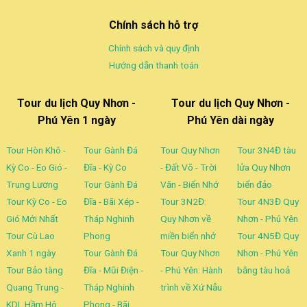
Chính sách hỗ trợ
Chính sách và quy định
Hướng dẫn thanh toán
Tour du lịch Quy Nhơn -
Tour du lịch Quy Nhơn -
Phú Yên 1 ngày
Phú Yên dài ngày
Tour Hòn Khô -
Tour Gành Đá
Tour Quy Nhơn
Tour 3N4Đ tàu
Kỳ Co - Eo Gió -
Đĩa - Kỳ Co
- Đất Võ - Trời
lửa Quy Nhơn
Trung Lương
Tour Gành Đá
Văn - Biển Nhớ
biển đảo
Tour Kỳ Co - Eo
Đĩa - Bãi Xép -
Tour 3N2Đ:
Tour 4N3Đ Quy
Gió Mới Nhất
Tháp Nghinh
Quy Nhơn về
Nhơn - Phú Yên
Tour Cù Lao
Phong
miền biển nhớ
Tour 4N5Đ Quy
Xanh 1 ngày
Tour Gành Đá
Tour Quy Nhơn
Nhơn - Phú Yên
Tour Bảo tàng
Đĩa - Mũi Điện -
- Phú Yên: Hành
bằng tàu hoả
Quang Trung -
Tháp Nghinh
trình về Xứ Nẫu
KDL Hầm Hô
Phong - Bãi