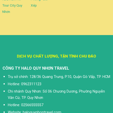
Tour City Quy
Xép
Nhơn
DỊCH VỤ CHẤT LƯỢNG, TẬN TÌNH CHU ĐÁO
CÔNG TY HALO QUY NHƠN TRAVEL
Trụ sở chính: 128/36 Quang Trung, P.10, Quận Gò Vấp, TP. HCM
Hotline: 0962311123
Chi nhánh Quy Nhơn: Số 06 Chương Dương, Phường Nguyễn
Văn Cừ, TP. Quy Nhơn
Hotline: 02566555557
Website: haloquynhontravel.com