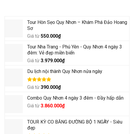
Tour Mới Nhất
Tour Hòn Sẹo Quy Nhơn – Khám Phá Đảo Hoang
Sơ
Giá từ
550.000
₫
Tour Nha Trang - Phú Yên - Quy Nhơn 4 ngày 3
đêm: Vẻ đẹp miền biển
Giá từ
3.979.000
₫
Du lịch nội thành Quy Nhơn nửa ngày
Được xếp
Giá từ
390.000
₫
hạng
5.00
5 sao
Combo Quy Nhơn 4 ngày 3 đêm - Đầy hấp dẫn
Giá
Giá
Giá từ
3.860.000
₫
gốc
hiện
là:
tại
TOUR KỲ CO BẰNG ĐƯỜNG BỘ 1 NGÀY - Siêu
4.500.000₫.
là:
đẹp
3.860.000₫.