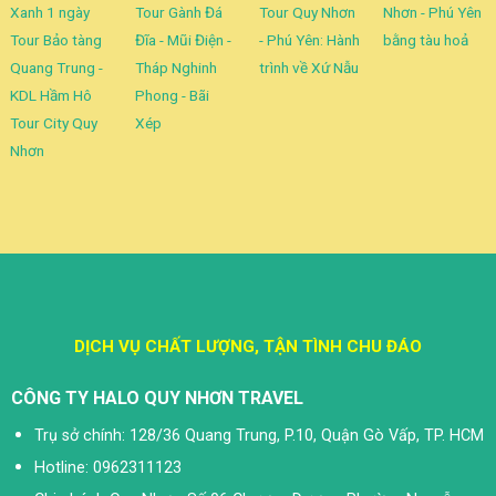
Xanh 1 ngày
Tour Gành Đá
Tour Quy Nhơn
Nhơn - Phú Yên
Tour Bảo tàng
Đĩa - Mũi Điện -
- Phú Yên: Hành
bằng tàu hoả
Quang Trung -
Tháp Nghinh
trình về Xứ Nẫu
KDL Hầm Hô
Phong - Bãi
Tour City Quy
Xép
Nhơn
DỊCH VỤ CHẤT LƯỢNG, TẬN TÌNH CHU ĐÁO
CÔNG TY HALO QUY NHƠN TRAVEL
Trụ sở chính: 128/36 Quang Trung, P.10, Quận Gò Vấp, TP. HCM
Hotline: 0962311123