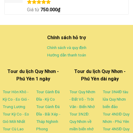
Được xếp
Giá từ
750.000
₫
hạng
5.00
5 sao
Chính sách hỗ trợ
Chính sách và quy định
Hướng dẫn thanh toán
Tour du lịch Quy Nhơn -
Tour du lịch Quy Nhơn -
Phú Yên 1 ngày
Phú Yên dài ngày
Tour Hòn Khô -
Tour Gành Đá
Tour Quy Nhơn
Tour 3N4Đ tàu
Kỳ Co - Eo Gió -
Đĩa - Kỳ Co
- Đất Võ - Trời
lửa Quy Nhơn
Trung Lương
Tour Gành Đá
Văn - Biển Nhớ
biển đảo
Tour Kỳ Co - Eo
Đĩa - Bãi Xép -
Tour 3N2Đ:
Tour 4N3Đ Quy
Gió Mới Nhất
Tháp Nghinh
Quy Nhơn về
Nhơn - Phú Yên
Tour Cù Lao
Phong
miền biển nhớ
Tour 4N5Đ Quy