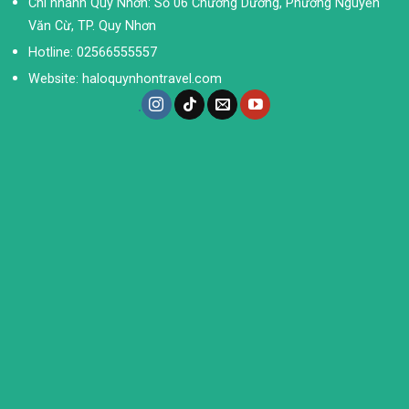
Chi nhánh Quy Nhơn: Số 06 Chương Dương, Phường Nguyễn
Văn Cừ, TP. Quy Nhơn
Hotline: 02566555557
Website: haloquynhontravel.com