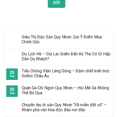
Bài Viết Mới Nhất
Siêu Thị Đặc Sản Quy Nhơn: Gợi Ý Điểm Mua
Chính Gốc
Du Lịch Hè – Gia Lai: Điểm Đến Kỳ Thú Có Gì Hấp
Dẫn Du Khách?
Tiểu Chủng Viện Làng Sông – Đậm chất kiến trúc
25
Gothic Châu Âu
Th5
Quán Gà Chỉ Ngon Quy Nhơn – Hội Mê Gà Không
25
Thể Bỏ Qua
Th5
Chuyến tàu di sản Quy Nhơn “Về miền đất võ” –
Khám phá văn hóa độc đáo nơi đây