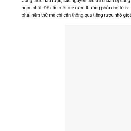
Công thức nấu rượu, các nguyên liệu để chuẩn bị cũng
ngon nhất. Để nấu một mẻ rượu thường phải chờ từ 5- 
phải nếm thử mà chỉ cần thông qua tiếng rượu nhỏ giọt