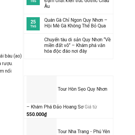
Đậm chất kiến trúc Gothic Châu
Th5
Âu
Quán Gà Chỉ Ngon Quy Nhơn –
25
Hội Mê Gà Không Thể Bỏ Qua
Th5
Chuyến tàu di sản Quy Nhơn “Về
miền đất võ” – Khám phá văn
hóa độc đáo nơi đây
ái bàu (ao)
 rượu.
Tour Mới Nhất
âm nổi
Tour Hòn Sẹo Quy Nhơn
– Khám Phá Đảo Hoang Sơ
Giá từ
550.000
₫
Tour Nha Trang - Phú Yên