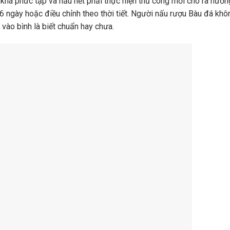
 khá phức tạp và hầu hết phải thực hiện thủ công mới cho ra hươn
6 ngày hoặc điều chỉnh theo thời tiết. Người nấu rượu Bàu đá khô
 vào bình là biết chuẩn hay chưa.