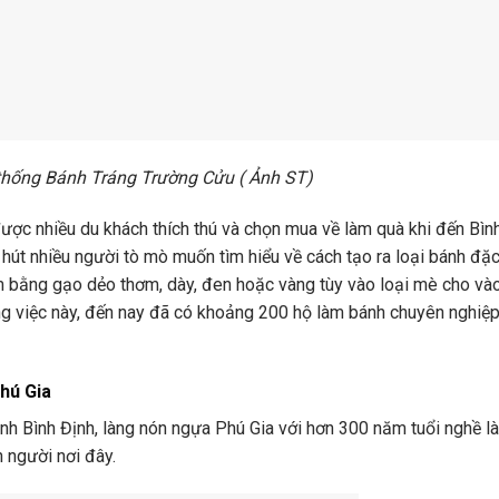
thống Bánh Tráng Trường Cửu ( Ảnh ST)
ợc nhiều du khách thích thú và chọn mua về làm quà khi đến Bình
 hút nhiều người tò mò muốn tìm hiểu về cách tạo ra loại bánh đặc
m bằng gạo dẻo thơm, dày, đen hoặc vàng tùy vào loại mè cho vào
g việc này, đến nay đã có khoảng 200 hộ làm bánh chuyên nghiệp
hú Gia
tỉnh Bình Định, làng nón ngựa Phú Gia với hơn 300 năm tuổi nghề 
 người nơi đây.