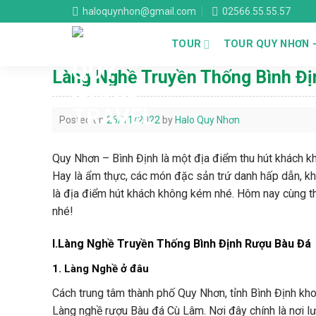
Skip
haloquynhon@gmail.com
02566.55.55.57
to
content
TOUR
TOUR QUY NHƠN 
Làng Nghề Truyền Thống Bình Đị
Posted on
26/11/2022
by
Halo Quy Nhơn
Quy Nhơn – Bình Định là một địa điểm thu hút khách k
Hay là ẩm thực, các món đặc sản trứ danh hấp dẫn, 
là địa điểm hút khách không kém nhé. Hôm nay cùng 
nhé!
I.Làng Nghề Truyền Thống Bình Định Rượu Bàu Đá
1. Làng Nghề ở đâu
Cách trung tâm thành phố Quy Nhơn, tỉnh Bình Định kh
Làng nghề rượu Bàu đá Cù Lâm. Nơi đây chính là nơi 