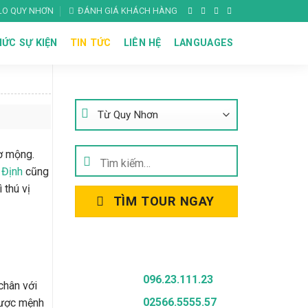
ALO QUY NHƠN
ĐÁNH GIÁ KHÁCH HÀNG
ỨC SỰ KIỆN
TIN TỨC
LIÊN HỆ
LANGUAGES
Tìm Kiếm Tour
hơ mộng.
Tìm
 Định
cũng
kiếm:
 thú vị
TÌM TOUR NGAY
Gọi Để Được Tư Vấn
096.23.111.23
chân với
02566.5555.57
được mệnh