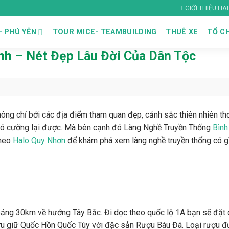
GIỚI THIỆU H
– PHÚ YÊN
TOUR MICE- TEAMBUILDING
THUÊ XE
TỔ CH
nh – Nét Đẹp Lâu Đời Của Dân Tộc
hông chỉ bởi các địa điểm tham quan đẹp, cảnh sắc thiên nhiên t
khó cưỡng lại được. Mà bên cạnh đó Làng Nghề Truyền Thống
Bình
theo
Halo Quy Nhơn
để khám phá xem làng nghề truyền thống có gì
oảng 30km về hướng Tây Bắc. Đi dọc theo quốc lộ 1A bạn sẽ đặt 
lưu giữ Quốc Hồn Quốc Túy với đặc sản Rượu Bàu Đá. Loại rượu 