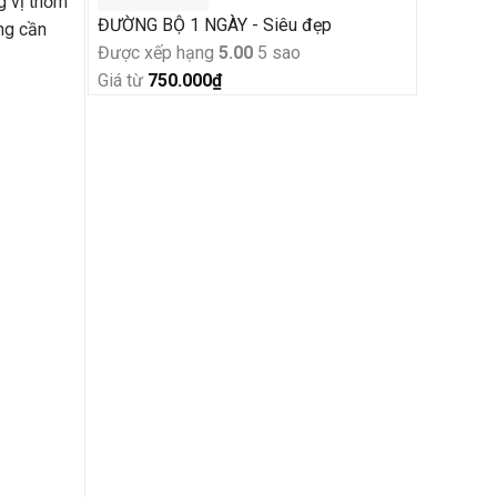
g vị thơm
3.860.000₫.
ĐƯỜNG BỘ 1 NGÀY - Siêu đẹp
ng cần
Được xếp hạng
5.00
5 sao
Giá từ
750.000
₫