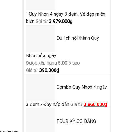
- Quy Nhơn 4 ngày 3 đêm: Vẻ đẹp miền
biển
Giá từ
3.979.000
₫
Du lịch nội thành Quy
Nhơn nửa ngày
Được xếp hạng
5.00
5 sao
Giá từ
390.000
₫
Combo Quy Nhơn 4 ngày
Giá
Giá
3 đêm - Đầy hấp dẫn
Giá từ
3.860.000
₫
gốc
hiện
là:
tại
TOUR KỲ CO BẰNG
4.500.000₫.
là: