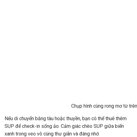
Chụp hình cùng rong mơ từ trê
Nếu di chuyển bằng tàu hoặc thuyền, bạn có thể thuê thêm
SUP để check-in sống ảo. Cảm giác chèo SUP giữa biển
xanh trong veo vô cùng thư giãn và đáng nhớ.