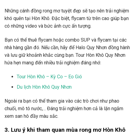
Những cánh đồng rong mơ tuyệt đẹp sẽ tạo nên trải nghiệm
khó quên tại Hòn Khô. Đặc biệt, flycam từ trên cao giúp bạn
có những video và bức ảnh cực ấn tượng.
Bạn có thể thuê flycam hoặc combo SUP và flycam tại các
nhà hàng gần đó. Nếu cần, hãy để Halo Quy Nhơn đồng hành
và lưu giữ khoảnh khắc cùng bạn. Tour Hòn Khô Quy Nhơn
hứa hẹn mang đến nhiều trải nghiệm đáng nhớ.
Tour Hòn Khô – Kỳ Co – Eo Gió
Du lịch Hòn Khô Quy Nhơn
Ngoài ra bạn có thể tham gia vào các trò chơi như phao
chuối, mô tô nước,… Đáng trải nghiệm hơn cả là lặn ngắm
xem san hô đầy màu sắc.
3. Lưu ý khi tham quan mùa rong mơ Hòn Khô