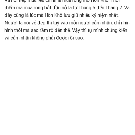
Và nối tiếp mùa rêu chính là mùa rong mơ Hòn Khô. Thời
điểm mà mùa rong bắt đầu nở là từ Tháng 5 đến Tháng 7. Và
đây cũng là lúc mà Hòn Khô lưu giữ nhiều kỷ niệm nhất.
Người ta nói vẻ đẹp thì tuỳ vào mỗi người cảm nhận, chỉ nhìn
hình thôi mà sao rầm rộ đến thế. Vậy thì tự mình chứng kiến
và cảm nhận không phải được rồi sao.