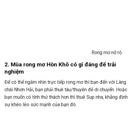
Rong mơ nở rộ
2. Mùa rong mơ Hòn Khô có gì đáng để trải
nghiệm
Để có thể ngắm nhìn trực tiếp rong mơ thì bạn đến với Làng
chài Nhơn Hải, bạn phải thuê tàu/thuyên đẻ di chuyển. Hoặc
bạn muốn có tính thử thách hơn thì thuê Sup nha, khẳng định
sự khéo léo sức mạnh của bạn đó.