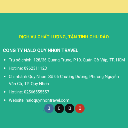
DỊCH VỤ CHẤT LƯỢNG, TẬN TÌNH CHU ĐÁO
CÔNG TY HALO QUY NHƠN TRAVEL
Trụ sở chính: 128/36 Quang Trung, P.10, Quận Gò Vấp, TP. HCM
Hotline: 0962311123
Chi nhánh Quy Nhơn: Số 06 Chương Dương, Phường Nguyễn
Văn Cừ, TP. Quy Nhơn
Hotline: 02566555557
Website: haloquynhontravel.com