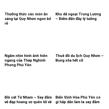
Thưởng thức các món ăn
Khu dã ngoại Trung Lương
sáng tại Quy Nhơn ngon bổ
– Điểm đến đầy lý tưởng
rẻ
Ngắm nhìn hình ảnh hiên
Thuê đồ du lịch Quy Nhơn –
ngang của Tháp Nghinh
Bung xõa hết cỡ
Phong Phú Yên
Đồi cát Từ Nham – Say đắm
Biển Vịnh Hòa Phú Yên có
vẻ đẹp hoang sơ quên lối về
gì hấp dẫn làm ta say đắm