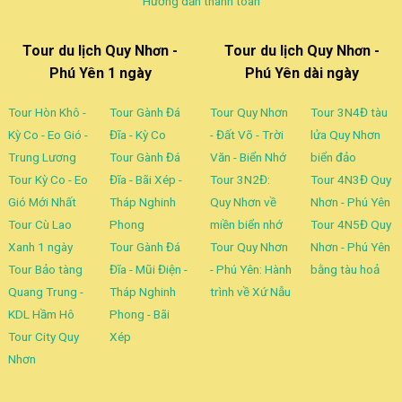
Hướng dẫn thanh toán
Tour du lịch Quy Nhơn -
Tour du lịch Quy Nhơn -
Phú Yên 1 ngày
Phú Yên dài ngày
Tour Hòn Khô -
Tour Gành Đá
Tour Quy Nhơn
Tour 3N4Đ tàu
Kỳ Co - Eo Gió -
Đĩa - Kỳ Co
- Đất Võ - Trời
lửa Quy Nhơn
Trung Lương
Tour Gành Đá
Văn - Biển Nhớ
biển đảo
Tour Kỳ Co - Eo
Đĩa - Bãi Xép -
Tour 3N2Đ:
Tour 4N3Đ Quy
Gió Mới Nhất
Tháp Nghinh
Quy Nhơn về
Nhơn - Phú Yên
Tour Cù Lao
Phong
miền biển nhớ
Tour 4N5Đ Quy
Xanh 1 ngày
Tour Gành Đá
Tour Quy Nhơn
Nhơn - Phú Yên
Tour Bảo tàng
Đĩa - Mũi Điện -
- Phú Yên: Hành
bằng tàu hoả
Quang Trung -
Tháp Nghinh
trình về Xứ Nẫu
KDL Hầm Hô
Phong - Bãi
Tour City Quy
Xép
Nhơn