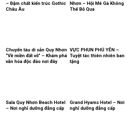
– Đậm chất kiến trúc Gothic
Nhơn – Hội Mê Gà Không
Châu Âu
Thể Bỏ Qua
Chuyến tàu di sản Quy Nhơn
VỰC PHUN PHÚ YÊN –
“Về miền đất võ” – Khám phá
Tuyệt tác thiên nhiên ban
văn hóa độc đáo nơi đây
tặng
Sala Quy Nhơn Beach Hotel
Grand Hyams Hotel – Nơi
– Nơi nghỉ dưỡng đẳng cấp
nghỉ dưỡng đẳng cấp