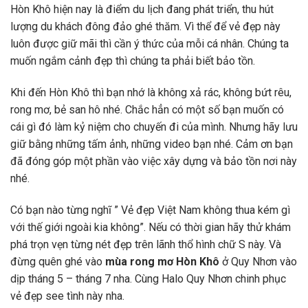
Hòn Khô hiện nay là điểm du lịch đang phát triển, thu hút
lượng du khách đông đảo ghé thăm. Vì thể để vẻ đẹp này
luôn được giữ mãi thì cần ý thức của mỗi cá nhân. Chúng ta
muốn ngắm cảnh đẹp thì chúng ta phải biết bảo tồn.
Khi đến Hòn Khô thì bạn nhớ là không xả rác, không bứt rêu,
rong mơ, bẻ san hô nhé. Chắc hẳn có một số bạn muốn có
cái gì đó làm kỷ niệm cho chuyến đi của mình. Nhưng hãy lưu
giữ bằng những tấm ảnh, những video bạn nhé. Cảm ơn bạn
đã đóng góp một phần vào việc xây dựng và bảo tồn nơi này
nhé.
Có bạn nào từng nghĩ ” Vẻ đẹp Việt Nam không thua kém gì
với thế giới ngoài kia không”. Nếu có thời gian hãy thử khám
phá trọn vẹn từng nét đẹp trên lãnh thổ hình chữ S này. Và
đừng quên ghé vào
mùa rong mơ Hòn Khô
ở Quy Nhơn vào
dịp tháng 5 – tháng 7 nha. Cùng Halo Quy Nhơn chinh phục
vẻ đẹp see tình này nha.