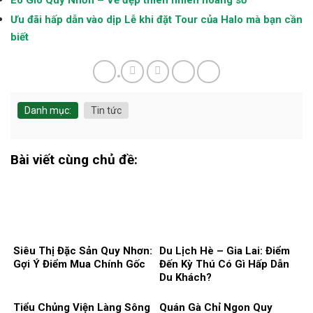
Ưu đãi hấp dẫn vào dịp Lễ khi đặt Tour của Halo mà bạn cần
biết
Danh mục:
Tin tức
Bài viết cùng chủ đề:
Siêu Thị Đặc Sản Quy Nhơn:
Du Lịch Hè – Gia Lai: Điểm
Gợi Ý Điểm Mua Chính Gốc
Đến Kỳ Thú Có Gì Hấp Dẫn
Du Khách?
Tiểu Chủng Viện Làng Sông
Quán Gà Chỉ Ngon Quy