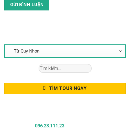
Tìm Kiếm Tour
Tìm
kiếm:
TÌM TOUR NGAY
Gọi Để Được Tư Vấn
096.23.111.23