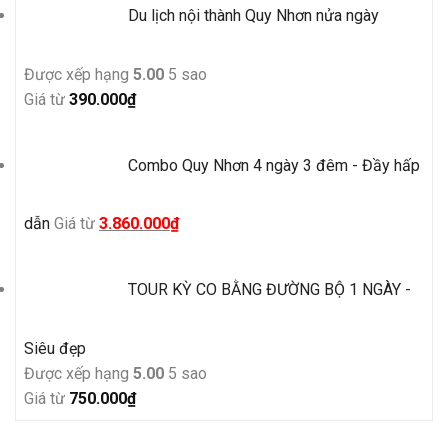
Du lịch nội thành Quy Nhơn nửa ngày
Được xếp hạng
5.00
5 sao
Giá từ
390.000
₫
Combo Quy Nhơn 4 ngày 3 đêm - Đầy hấp
Giá
Giá
dẫn
Giá từ
3.860.000
₫
gốc
hiện
là:
tại
TOUR KỲ CO BẰNG ĐƯỜNG BỘ 1 NGÀY -
4.500.000₫.
là:
3.860.000₫.
Siêu đẹp
Được xếp hạng
5.00
5 sao
Giá từ
750.000
₫