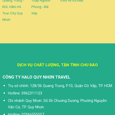
Quang Trung -
Tháp Nghinh
trình về Xứ Nẫu
KDL Hầm Hô
Phong - Bãi
Tour City Quy
Xép
Nhơn
DỊCH VỤ CHẤT LƯỢNG, TẬN TÌNH CHU ĐÁO
CÔNG TY HALO QUY NHƠN TRAVEL
Trụ sở chính: 128/36 Quang Trung, P.10, Quận Gò Vấp, TP. HCM
Hotline: 0962311123
Chi nhánh Quy Nhơn: Số 06 Chương Dương, Phường Nguyễn
Văn Cừ, TP. Quy Nhơn
Hotline: 02566555557