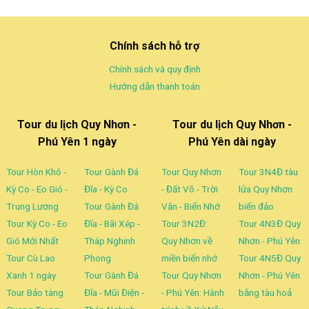
Chính sách hỗ trợ
Chính sách và quy định
Hướng dẫn thanh toán
Tour du lịch Quy Nhơn -
Tour du lịch Quy Nhơn -
Phú Yên 1 ngày
Phú Yên dài ngày
Tour Hòn Khô -
Tour Gành Đá
Tour Quy Nhơn
Tour 3N4Đ tàu
Kỳ Co - Eo Gió -
Đĩa - Kỳ Co
- Đất Võ - Trời
lửa Quy Nhơn
Trung Lương
Tour Gành Đá
Văn - Biển Nhớ
biển đảo
Tour Kỳ Co - Eo
Đĩa - Bãi Xép -
Tour 3N2Đ:
Tour 4N3Đ Quy
Gió Mới Nhất
Tháp Nghinh
Quy Nhơn về
Nhơn - Phú Yên
Tour Cù Lao
Phong
miền biển nhớ
Tour 4N5Đ Quy
Xanh 1 ngày
Tour Gành Đá
Tour Quy Nhơn
Nhơn - Phú Yên
Tour Bảo tàng
Đĩa - Mũi Điện -
- Phú Yên: Hành
bằng tàu hoả