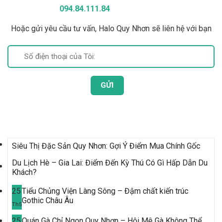
094.84.111.84
Hoặc gửi yêu cầu tư vấn, Halo Quy Nhơn sẽ liên hệ với bạn
Bài Viết Mới Nhất
Siêu Thị Đặc Sản Quy Nhơn: Gợi Ý Điểm Mua Chính Gốc
Du Lịch Hè – Gia Lai: Điểm Đến Kỳ Thú Có Gì Hấp Dẫn Du
Khách?
25
Tiểu Chủng Viện Làng Sông – Đậm chất kiến trúc
Gothic Châu Âu
Th5
25
Quán Gà Chỉ Ngon Quy Nhơn – Hội Mê Gà Không Thể