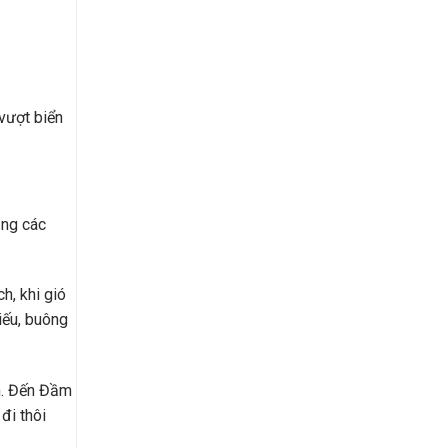
vượt biển
ạng các
h, khi gió
iếu, buông
ch. Đến Đầm
đi thôi