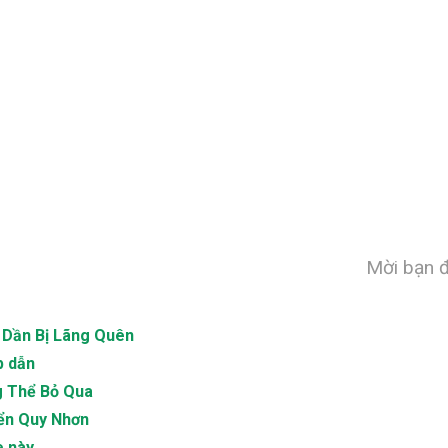
Mời bạn đ
 Dần Bị Lãng Quên
p dẫn
g Thể Bỏ Qua
ển Quy Nhơn
è này