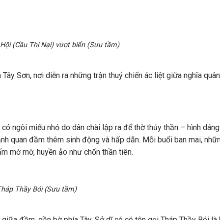
ội (Cầu Thị Nại) vượt biển (Sưu tầm)
 Tây Sơn, nơi diễn ra những trận thuỷ chiến ác liệt giữa nghĩa quâ
có ngôi miếu nhỏ do dân chài lập ra để thờ thủy thần – hình dáng
cảnh quan đầm thêm sinh động và hấp dẫn. Mỗi buổi ban mai, nhữn
ấm mờ mờ, huyền ảo như chốn thần tiên.
háp Thầy Bói (Sưu tầm)
ở giữa đầm, gần bờ phía Tây. Sở dĩ có có tên gọi Tháp Thầy Bói là