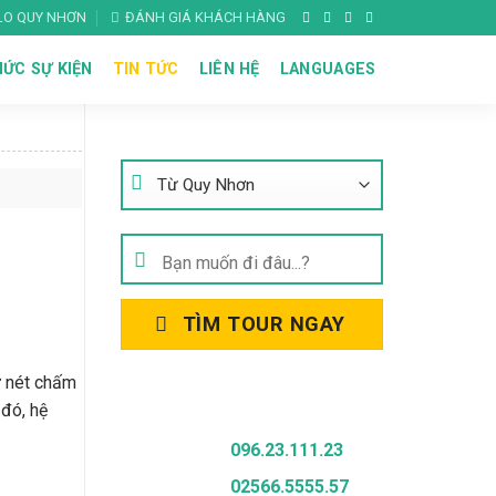
ALO QUY NHƠN
ĐÁNH GIÁ KHÁCH HÀNG
ỨC SỰ KIỆN
TIN TỨC
LIÊN HỆ
LANGUAGES
Tìm Kiếm Tour
Tìm
kiếm:
TÌM TOUR NGAY
ư nét chấm
Gọi Để Được Tư Vấn
 đó, hệ
096.23.111.23
02566.5555.57