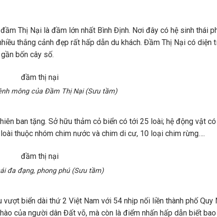
ầm Thị Nại là đầm lớn nhất Bình Định. Nơi đây có hệ sinh thái 
nhiều thắng cảnh đẹp rất hấp dẫn du khách. Đầm Thị Nại có diện t
 gần bốn cây số.
ênh mông của Đầm Thị Nại (Sưu tầm)
hiên ban tặng. Sở hữu thảm cỏ biển có tới 25 loài; hệ động vật có
3 loài thuộc nhóm chim nước và chim di cư, 10 loại chim rừng….
hái đa đạng, phong phú (Sưu tầm)
u vượt biển dài thứ 2 Việt Nam với 54 nhịp nối liền thành phố Quy
ự hào của người dân Đất võ, mà còn là điểm nhấn hấp dẫn biết bao