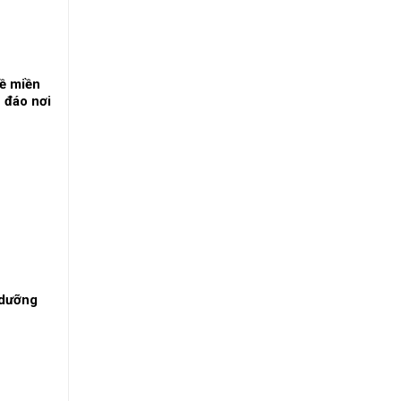
ề miền
 đáo nơi
 dưỡng