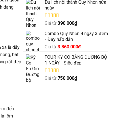
Du lịch nội thành Quy Nhơn nửa
nh dạng
ngày
Được xếp
Giá từ
390.000
₫
hạng
5.00
5
sao
Combo Quy Nhơn 4 ngày 3 đêm
- Đầy hấp dẫn
Giá
Giá
Giá từ
3.860.000
₫
 xa là dãy
gốc
hiện
 mông, bát
TOUR KỲ CO BẰNG ĐƯỜNG BỘ
là:
tại
ông rất đẹp
1 NGÀY - Siêu đẹp
4.500.000₫.
là:
3.860.000₫.
Được xếp
Giá từ
750.000
₫
hạng
5.00
5
sao
đem đến
 lại ôm