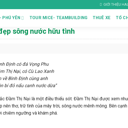
GIỚI THIỆU H
– PHÚ YÊN
TOUR MICE- TEAMBUILDING
THUÊ XE
TỔ CH
đẹp sông nước hữu tình
ình Định có đá Vọng Phu
m Thị Nại, có Cù Lao Xanh
 về Bình Định cùng anh
n bí đỏ nấu canh nước dừa”
c Đầm Thị Nại là một điều thiếu sót. Đầm Thị Nại được xem nh
 nên thơ, trữ tình của mây trời, sông nước mênh mông. Bên cạnh
 tới chiêm ngưỡng và khám phá.