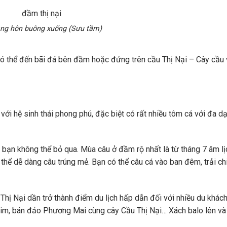
ng hôn buông xuống (Sưu tầm)
có thể đến bãi đá bên đầm hoặc đứng trên cầu Thị Nại – Cây cầu 
với hệ sinh thái phong phú, đặc biệt có rất nhiều tôm cá với đa d
 bạn không thể bỏ qua. Mùa câu ở đầm rộ nhất là từ tháng 7 âm lịc
 thể dễ dàng câu trúng mẻ. Bạn có thể câu cá vào ban đêm, trải ch
Thị Nại dần trở thành điểm du lịch hấp dẫn đối với nhiều du khá
Chim, bán đảo Phương Mai cùng cây Cầu Thị Nại… Xách balo lên và 