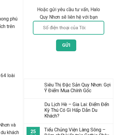
Hoặc gửi yêu cầu tư vấn, Halo
Quy Nhơn sẽ liên hệ với bạn
phong phú
ích trên
Bài Viết Mới Nhất
 64 loài
Siêu Thị Đặc Sản Quy Nhơn: Gợi
Ý Điểm Mua Chính Gốc
Du Lịch Hè – Gia Lai: Điểm Đến
Kỳ Thú Có Gì Hấp Dẫn Du
Khách?
 Nhơn và
Tiểu Chủng Viện Làng Sông –
25
 du khách