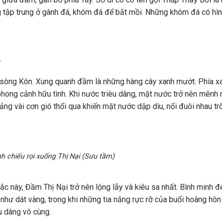
g tập trung ở gành đá, khóm đá để bắt mồi. Những khóm đá có hì
”
 sông Kôn. Xung quanh đầm là những hàng cây xanh mướt. Phía xa
 phong cảnh hữu tình. Khi nước trièu dâng, mặt nước trở nên mênh
ảng vài cơn gió thổi qua khiến mặt nước dập dìu, nối đuôi nhau tr
h chiếu rọi xuống Thị Nại (Sưu tầm)
ắc này, Đầm Thị Nại trở nên lộng lẫy và kiêu sa nhất. Bình minh 
như dát vàng, trong khi những tia nắng rực rỡ của buổi hoàng hôn
ịu dàng vô cùng.