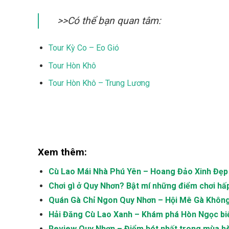
>>Có thể bạn quan tâm:
Tour Kỳ Co – Eo Gió
Tour Hòn Khô
Tour Hòn Khô – Trung Lương
Xem thêm:
Cù Lao Mái Nhà Phú Yên – Hoang Đảo Xinh Đẹp
Chơi gì ở Quy Nhơn? Bật mí những điểm chơi hấ
Quán Gà Chỉ Ngon Quy Nhơn – Hội Mê Gà Khôn
Hải Đăng Cù Lao Xanh – Khám phá Hòn Ngọc bi
Review Quy Nhơn – Điểm hót nhất trong mùa h