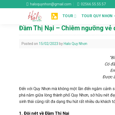
Skip
haloquynhon@gmail.com
02566.55.55.57
to
content
TOUR
TOUR QUY NHƠN 
Đầm Thị Nại – Chiêm ngưỡng vẻ 
Posted on
15/02/2023
by
Halo Quy Nhơn
“B
Có đầ
Em
Được ă
Đến với Quy Nhơn mà không một lần đến ngắm cảnh sắ
phá nằm giữa lòng thành phố Quy Nhơn, sở hữu nét đẹp
sinh thái cũng rất đa dạng thu hút rất nhiều du khách
1. Đôi nét về Đầm Thị Nại