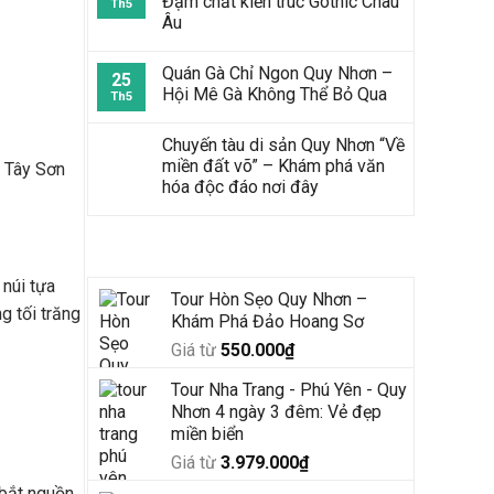
Đậm chất kiến trúc Gothic Châu
Th5
Âu
Quán Gà Chỉ Ngon Quy Nhơn –
25
Hội Mê Gà Không Thể Bỏ Qua
Th5
Chuyến tàu di sản Quy Nhơn “Về
miền đất võ” – Khám phá văn
n Tây Sơn
hóa độc đáo nơi đây
Tour Mới Nhất
 núi tựa
Tour Hòn Sẹo Quy Nhơn –
g tối trăng
Khám Phá Đảo Hoang Sơ
Giá từ
550.000
₫
Tour Nha Trang - Phú Yên - Quy
Nhơn 4 ngày 3 đêm: Vẻ đẹp
miền biển
Giá từ
3.979.000
₫
 bắt nguồn