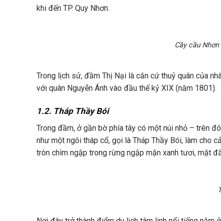
khi đến TP. Quy Nhơn.
Cầy cầu Nhơn H
Trong lịch sử, đầm Thị Nại là căn cứ thuỷ quân của nhà
với quân Nguyễn Ánh vào đầu thế kỷ XIX (năm 1801).
1.2. Tháp Thầy Bói
Trong đầm, ở gần bờ phía tây có một núi nhỏ – trên đó 
như một ngôi tháp cổ, gọi là Tháp Thầy Bói, làm cho 
tròn chìm ngập trong rừng ngập mặn xanh tươi, mặt đ
T
Nơi đây trở thành điểm du lịch tâm linh nổi tiếng nằm 